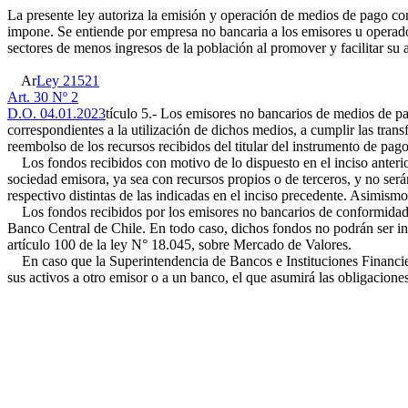
La presente ley autoriza la emisión y operación de medios de pago con
impone. Se entiende por empresa no bancaria a los emisores u operadore
sectores de menos ingresos de la población al promover y facilitar su
Ar
Ley 21521
Art. 30 Nº 2
D.O. 04.01.2023
tículo 5.- Los emisores no bancarios de medios de pa
correspondientes a la utilización de dichos medios, a cumplir las trans
reembolso de los recursos recibidos del titular del instrumento de pago
Los fondos recibidos con motivo de lo dispuesto en el inciso anterio
sociedad emisora, ya sea con recursos propios o de terceros, y no ser
respectivo distintas de las indicadas en el inciso precedente. Asimismo
Los fondos recibidos por los emisores no bancarios de conformidad con
Banco Central de Chile. En todo caso, dichos fondos no podrán ser inv
artículo 100 de la ley N° 18.045, sobre Mercado de Valores.
En caso que la Superintendencia de Bancos e Instituciones Financiera
sus activos a otro emisor o a un banco, el que asumirá las obligaciones