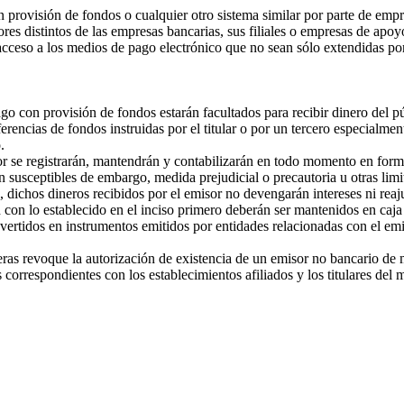
 provisión de fondos o cualquier otro sistema similar por parte de empr
s distintos de las empresas bancarias, sus filiales o empresas de apoyo
 acceso a los medios de pago electrónico que no sean sólo extendidas po
go con provisión de fondos estarán facultados para recibir dinero del pú
ferencias de fondos instruidas por el titular o por un tercero especialme
.
r se registrarán, mantendrán y contabilizarán en todo momento en forma 
án susceptibles de embargo, medida prejudicial o precautoria u otras li
, dichos dineros recibidos por el emisor no devengarán intereses ni reaj
 lo establecido en el inciso primero deberán ser mantenidos en caja o 
ertidos en instrumentos emitidos por entidades relacionadas con el emi
s revoque la autorización de existencia de un emisor no bancario de m
 correspondientes con los establecimientos afiliados y los titulares del