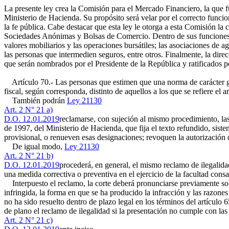
La presente ley crea la Comisión para el Mercado Financiero, la que fu
Ministerio de Hacienda. Su propósito será velar por el correcto funci
la fe pública. Cabe destacar que esta ley le otorga a esta Comisión l
Sociedades Anónimas y Bolsas de Comercio. Dentro de sus funciones le 
valores mobiliarios y las operaciones bursátiles; las asociaciones de 
las personas que intermedien seguros, entre otros. Finalmente, la dir
que serán nombrados por el Presidente de la República y ratificados p
Artículo 70.- Las personas que estimen que una norma de carácter gen
fiscal, según corresponda, distinto de aquellos a los que se refiere el 
También podrán
Ley 21130
Art. 2 N° 21 a)
D.O. 12.01.2019
reclamarse, con sujeción al mismo procedimiento, las
de 1997, del Ministerio de Hacienda, que fija el texto refundido, si
provisional, o renueven esas designaciones; revoquen la autorización 
De igual modo,
Ley 21130
Art. 2 N° 21 b)
D.O. 12.01.2019
procederá, en general, el mismo reclamo de ilegalid
una medida correctiva o preventiva en el ejercicio de la facultad consa
Interpuesto el reclamo, la corte deberá pronunciarse previamente sobre
infringida, la forma en que se ha producido la infracción y las razone
no ha sido resuelto dentro de plazo legal en los términos del artículo 6
de plano el reclamo de ilegalidad si la presentación no cumple con las
Art. 2 N° 21 c)