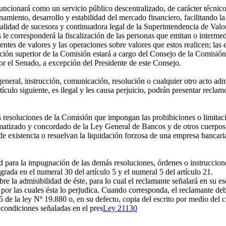
ncionará como un servicio público descentralizado, de carácter técnico 
onamiento, desarrollo y estabilidad del mercado financiero, facilitando 
a calidad de sucesora y continuadora legal de la Superintendencia de Va
corresponderá la fiscalización de las personas que emitan o intermedie
agentes de valores y las operaciones sobre valores que estos realicen; l
ección superior de la Comisión estará a cargo del Consejo de la Comisió
or el Senado, a excepción del Presidente de este Consejo.
eral, instrucción, comunicación, resolución o cualquier otro acto adm
artículo siguiente, es ilegal y les causa perjuicio, podrán presentar recl
 resoluciones de la Comisión que impongan las prohibiciones o limitacio
stematizado y concordado de la Ley General de Bancos y de otros cuerpos
de existencia o resuelvan la liquidación forzosa de una empresa bancari
ad para la impugnación de las demás resoluciones, órdenes o instruccio
grada en el numeral 30 del artículo 5 y el numeral 5 del artículo 21.
 la admisibilidad de éste, para lo cual el reclamante señalará en su esc
s por las cuales ésta lo perjudica. Cuando corresponda, el reclamante de
5 de la ley Nº 19.880 o, en su defecto, copia del escrito por medio del c
 condiciones señaladas en el pres
Ley 21130