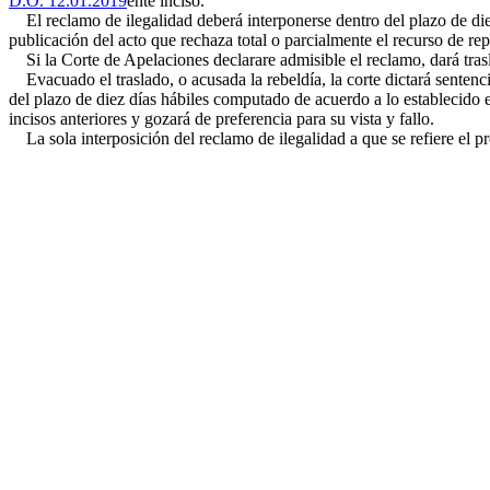
D.O. 12.01.2019
ente inciso.
El reclamo de ilegalidad deberá interponerse dentro del plazo de diez
publicación del acto que rechaza total o parcialmente el recurso de repo
Si la Corte de Apelaciones declarare admisible el reclamo, dará trasla
Evacuado el traslado, o acusada la rebeldía, la corte dictará sentenci
del plazo de diez días hábiles computado de acuerdo a lo establecido e
incisos anteriores y gozará de preferencia para su vista y fallo.
La sola interposición del reclamo de ilegalidad a que se refiere el p