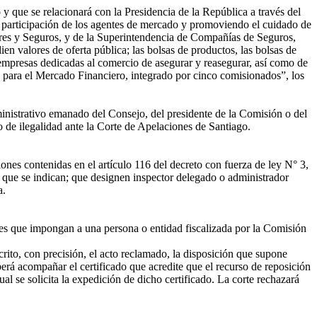
y que se relacionará con la Presidencia de la República a través del
la participación de los agentes de mercado y promoviendo el cuidado de
lores y Seguros, y de la Superintendencia de Compañías de Seguros,
n valores de oferta pública; las bolsas de productos, las bolsas de
as empresas dedicadas al comercio de asegurar y reasegurar, así como de
n para el Mercado Financiero, integrado por cinco comisionados”, los
inistrativo emanado del Consejo, del presidente de la Comisión o del
amo de ilegalidad ante la Corte de Apelaciones de Santiago.
nes contenidas en el artículo 116 del decreto con fuerza de ley N° 3,
 que se indican; que designen inspector delegado o administrador
a.
nes que impongan a una persona o entidad fiscalizada por la Comisión
rito, con precisión, el acto reclamado, la disposición que supone
berá acompañar el certificado que acredite que el recurso de reposición
ual se solicita la expedición de dicho certificado. La corte rechazará