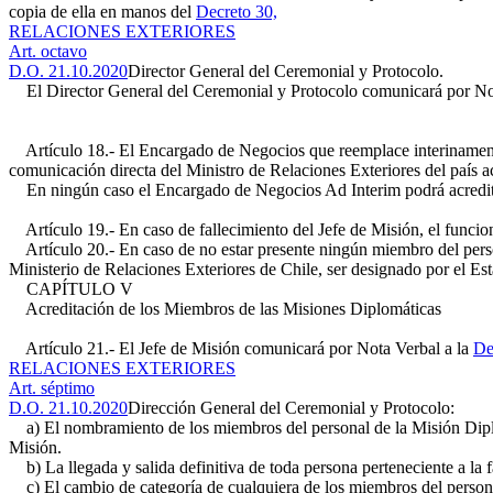
copia de ella en manos del
Decreto 30,
RELACIONES EXTERIORES
Art. octavo
D.O. 21.10.2020
Director General del Ceremonial y Protocolo.
El Director General del Ceremonial y Protocolo comunicará por Nota 
Artículo 18.- El Encargado de Negocios que reemplace interinamente a
comunicación directa del Ministro de Relaciones Exteriores del país ac
En ningún caso el Encargado de Negocios Ad Interim podrá acreditar
Artículo 19.- En caso de fallecimiento del Jefe de Misión, el funcio
Artículo 20.- En caso de no estar presente ningún miembro del persona
Ministerio de Relaciones Exteriores de Chile, ser designado por el Est
CAPÍTULO V
Acreditación de los Miembros de las Misiones Diplomáticas
Artículo 21.- El Jefe de Misión comunicará por Nota Verbal a la
De
RELACIONES EXTERIORES
Art. séptimo
D.O. 21.10.2020
Dirección General del Ceremonial y Protocolo:
a) El nombramiento de los miembros del personal de la Misión Diplomá
Misión.
b) La llegada y salida definitiva de toda persona perteneciente a la 
c) El cambio de categoría de cualquiera de los miembros del persona