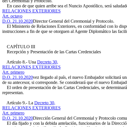
del Ceremonial y Protocolo.
En caso de que quien arribe sea el Nuncio Apostólico, será saludado
RELACIONES EXTERIORES
Art. octavo
D.O. 21.10.2020
Director General del Ceremonial y Protocolo.
El Ministerio de Relaciones Exteriores, en conformidad con lo dispue
instrucciones a fin de que se otorguen al Agente Diplomático las facil
CAPÍTULO III
Recepción y Presentación de las Cartas Credenciales
Artículo 8.- Una
Decreto 30,
RELACIONES EXTERIORES
Art. primero
D.O. 21.10.2020
vez llegado al país, el nuevo Embajador solicitará un
de su antecesor, si corresponde. Se considerará que el nuevo Embajad
El orden de presentación de las Cartas Credenciales, se determinará po
representan.
Artículo 9.- La
Decreto 30,
RELACIONES EXTERIORES
Art. primero
D.O. 21.10.2020
Dirección General del Ceremonial y Protocolo comunic
El día fijado y con la debida antelación, funcionarios de la Direcció