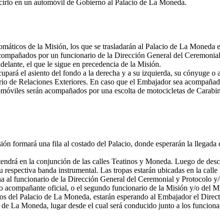
ucirlo en un automóvil de Gobierno al Palacio de La Moneda.
omáticos de la Misión, los que se trasladarán al Palacio de La Moneda
acompañados por un funcionario de la Dirección General del Ceremonial 
delante, el que le sigue en precedencia de la Misión.
rá el asiento del fondo a la derecha y a su izquierda, su cónyuge o ac
erio de Relaciones Exteriores. En caso que el Embajador sea acompañad
utomóviles serán acompañados por una escolta de motocicletas de Carabi
ión formará una fila al costado del Palacio, donde esperarán la llegada
ndrá en la conjunción de las calles Teatinos y Moneda. Luego de descen
 respectiva banda instrumental. Las tropas estarán ubicadas en la calle
al funcionario de la Dirección General del Ceremonial y Protocolo y/o
o acompañante oficial, o el segundo funcionario de la Misión y/o del Mi
os del Palacio de La Moneda, estarán esperando al Embajador el Direct
 de La Moneda, lugar desde el cual será conducido junto a los funcionar