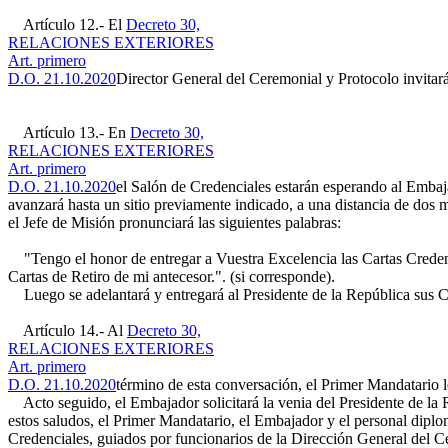
Artículo 12.- El
Decreto 30,
RELACIONES EXTERIORES
Art. primero
D.O. 21.10.2020
Director General del Ceremonial y Protocolo invitará
Artículo 13.- En
Decreto 30,
RELACIONES EXTERIORES
Art. primero
D.O. 21.10.2020
el Salón de Credenciales estarán esperando al Embaj
avanzará hasta un sitio previamente indicado, a una distancia de dos m
el Jefe de Misión pronunciará las siguientes palabras:
"Tengo el honor de entregar a Vuestra Excelencia las Cartas Credenc
Cartas de Retiro de mi antecesor.". (si corresponde).
Luego se adelantará y entregará al Presidente de la República sus Ca
Artículo 14.- Al
Decreto 30,
RELACIONES EXTERIORES
Art. primero
D.O. 21.10.2020
término de esta conversación, el Primer Mandatario le
Acto seguido, el Embajador solicitará la venia del Presidente de la 
estos saludos, el Primer Mandatario, el Embajador y el personal diplo
Credenciales, guiados por funcionarios de la Dirección General del C