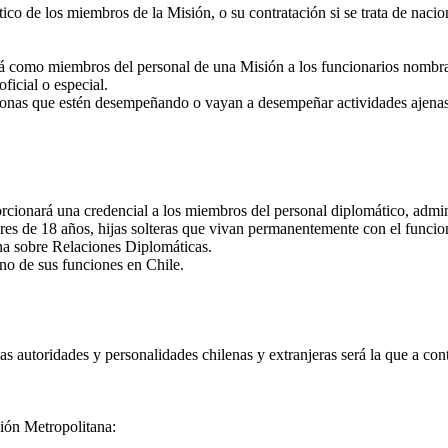
co de los miembros de la Misión, o su contratación si se trata de nacion
rá como miembros del personal de una Misión a los funcionarios nombra
ficial o especial.
as que estén desempeñando o vayan a desempeñar actividades ajenas a 
cionará una credencial a los miembros del personal diplomático, admini
ores de 18 años, hijas solteras que vivan permanentemente con el funci
na sobre Relaciones Diplomáticas.
no de sus funciones en Chile.
s autoridades y personalidades chilenas y extranjeras será la que a con
gión Metropolitana: