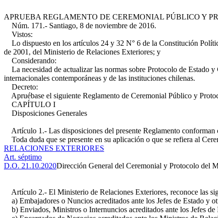
APRUEBA REGLAMENTO DE CEREMONIAL PÚBLICO Y P
Núm. 171.- Santiago, 8 de noviembre de 2016.
Vistos:
Lo dispuesto en los artículos 24 y 32 N° 6 de la Constitución Polític
de 2001, del Ministerio de Relaciones Exteriores; y
Considerando:
La necesidad de actualizar las normas sobre Protocolo de Estado y Ce
internacionales contemporáneas y de las instituciones chilenas.
Decreto:
Apruébase el siguiente Reglamento de Ceremonial Público y Protoc
CAPÍTULO I
Disposiciones Generales
Artículo 1.- Las disposiciones del presente Reglamento conforman 
Toda duda que se presente en su aplicación o que se refiera al Cerem
RELACIONES EXTERIORES
Art. séptimo
D.O. 21.10.2020
Dirección General del Ceremonial y Protocolo del Mi
Artículo 2.- El Ministerio de Relaciones Exteriores, reconoce las si
a) Embajadores o Nuncios acreditados ante los Jefes de Estado y otr
b) Enviados, Ministros o Internuncios acreditados ante los Jefes de 