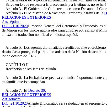
c) Encargados de Negocios acreditados ante los Ministros de Relaci
Salvo en lo que respecta a la precedencia y a la etiqueta, no se hará 
Artículo 3.- El Gobierno de Chile reconoce como Decano del Cuerp
Artículo 4.- El Ministerio de Relaciones Exteriores, a través de la
D
RELACIONES EXTERIORES
Art. séptimo
D.O. 21.10.2020
Dirección General del Ceremonial y Protocolo, es el
de Misión son los únicos autorizados para dirigirse por escrito al Min
anexa una traducción no oficial en idioma español.
Artículo 5.- Los agentes diplomáticos acreditados ante el Gobierno de
destinadas a proteger el patrimonio artístico de la Nación de acuerdo
22 de octubre de 1976.
CAPÍTULO II
Recepción de los Jefes de Misión
Artículo 6.- La Embajada respectiva comunicará oportunamente y por e
su familia que lo acompañan.
Artículo 7.- El
Decreto 30,
RELACIONES EXTERIORES
Art. primero
D.O. 21.10.2020
Agente Diplomático será saludado en el aeropuerto 