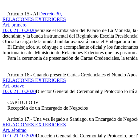
Artículo 15.- Al
Decreto 30,
RELACIONES EXTERIORES
Art. primero
D.O. 21.10.2020
retirarse el Embajador del Palacio de La Moneda, la 
detendrán y la banda instrumental del Regimiento Escolta Presidencia
Oficial a cargo de la unidad militar avanzará hacia el Embajador a fin
El Embajador, su cónyuge o acompañante oficial y los funcionarios 
funcionarios del Ministerio de Relaciones Exteriores que los pasaron 
Para la ceremonia de presentación de Cartas Credenciales, la tenida p
Artículo 16.- Cuando presente Cartas Credenciales el Nuncio Apost
RELACIONES EXTERIORES
Art. octavo
D.O. 21.10.2020
Director General del Ceremonial y Protocolo lo irá a
CAPÍTULO IV
Recepción de un Encargado de Negocios
Artículo 17.- Una vez llegado a Santiago, un Encargado de Negocios
RELACIONES EXTERIORES
Art. séptimo
D.O. 21.10.2020
Dirección General del Ceremonial y Protocolo, por No