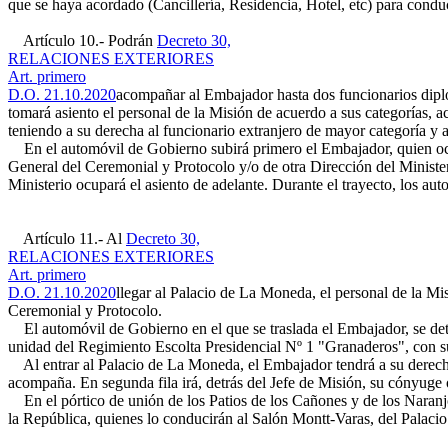
que se haya acordado (Cancillería, Residencia, Hotel, etc) para cond
Artículo 10.- Podrán
Decreto 30,
RELACIONES EXTERIORES
Art. primero
D.O. 21.10.2020
acompañar al Embajador hasta dos funcionarios dipl
tomará asiento el personal de la Misión de acuerdo a sus categorías, 
teniendo a su derecha al funcionario extranjero de mayor categoría y a
En el automóvil de Gobierno subirá primero el Embajador, quien ocupa
General del Ceremonial y Protocolo y/o de otra Dirección del Minist
Ministerio ocupará el asiento de adelante. Durante el trayecto, los a
Artículo 11.- Al
Decreto 30,
RELACIONES EXTERIORES
Art. primero
D.O. 21.10.2020
llegar al Palacio de La Moneda, el personal de la Mis
Ceremonial y Protocolo.
El automóvil de Gobierno en el que se traslada el Embajador, se dete
unidad del Regimiento Escolta Presidencial Nº 1 "Granaderos", con su
Al entrar al Palacio de La Moneda, el Embajador tendrá a su derecha 
acompaña. En segunda fila irá, detrás del Jefe de Misión, su cónyuge 
En el pórtico de unión de los Patios de los Cañones y de los Naranj
la República, quienes lo conducirán al Salón Montt-Varas, del Palacio