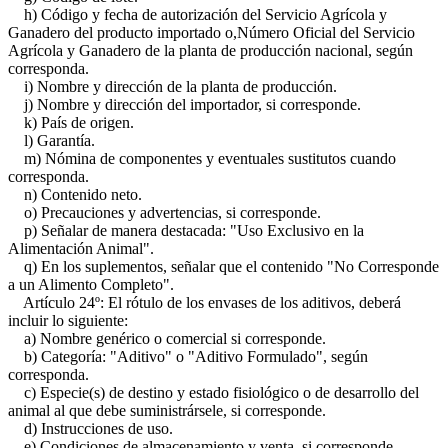
h) Código y fecha de autorización del Servicio Agrícola y
Ganadero del producto importado o,Número Oficial del Servicio
Agrícola y Ganadero de la planta de producción nacional, según
corresponda.
i) Nombre y dirección de la planta de producción.
j) Nombre y dirección del importador, si corresponde.
k) País de origen.
l) Garantía.
m) Nómina de componentes y eventuales sustitutos cuando
corresponda.
n) Contenido neto.
o) Precauciones y advertencias, si corresponde.
p) Señalar de manera destacada: "Uso Exclusivo en la
Alimentación Animal".
q) En los suplementos, señalar que el contenido "No Corresponde
a un Alimento Completo".
Artículo 24º: El rótulo de los envases de los aditivos, deberá
incluir lo siguiente:
a) Nombre genérico o comercial si corresponde.
b) Categoría: "Aditivo" o "Aditivo Formulado", según
corresponda.
c) Especie(s) de destino y estado fisiológico o de desarrollo del
animal al que debe suministrársele, si corresponde.
d) Instrucciones de uso.
e) Condiciones de almacenamiento y venta, si corresponde.