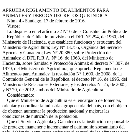
APRUEBA REGLAMENTO DE ALIMENTOS PARA
ANIMALES Y DEROGA DECRETOS QUE INDICA
Núm. 4.- Santiago, 17 de febrero de 2016.
Vistos:
Lo dispuesto en el artículo 32 Nº 6 de la Constitución Política de
la República de Chile; lo previsto en el DFL Nº 294, de 1960, del
Ministerio de Hacienda, que establece funciones y estructura del
Ministerio de Agricultura; Ley Nº 18.755, Orgánica del Servicio
Agrícola y Ganadero; Ley Nº 20.380, sobre Protección de
Animales; el DFL R.R.A. Nº 16, de 1963, del Ministerio de
Hacienda, sobre Sanidad y Protección Animal; el decreto Nº 307, de
1979, del Ministerio de Agricultura, que aprueba Reglamento de
Alimentos para Animales; la resolución Nº 1.600, de 2008, de la
Contraloría General de la República, el decreto Nº 16, de 1995, del
Ministerio de Relaciones Exteriores, y los decretos Nº 25, de 2005,
y Nº 29, de 2012, ambos del Ministerio de Agricultura.
Considerando:
Que el Ministerio de Agricultura es el encargado de fomentar,
orientar y coordinar la industria agropecuaria del país, con el objeto
de obtener, aumentar la producción nacional y mejorar las
condiciones de nutrición de la población.
Que el Servicio Agrícola y Ganadero es la institución responsable
de proteger, mantener e incrementar el patrimonio zoosanitario del