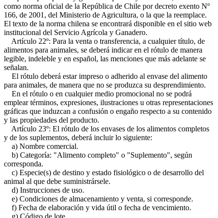
como norma oficial de la República de Chile por decreto exento Nº
166, de 2001, del Ministerio de Agricultura, o la que la reemplace.
El texto de la norma chilena se encontrará disponible en el sitio web
institucional del Servicio Agrícola y Ganadero.
Artículo 22º: Para la venta o transferencia, a cualquier título, de
alimentos para animales, se deberá indicar en el rótulo de manera
legible, indeleble y en español, las menciones que más adelante se
señalan.
El rótulo deberá estar impreso o adherido al envase del alimento
para animales, de manera que no se produzca su desprendimiento.
En el rótulo o en cualquier medio promocional no se podrá
emplear términos, expresiones, ilustraciones u otras representaciones
gráficas que induzcan a confusión o engaño respecto a su contenido
y las propiedades del producto.
Artículo 23º: El rótulo de los envases de los alimentos completos
y de los suplementos, deberá incluir lo siguiente:
a) Nombre comercial.
b) Categoría: "Alimento completo" o "Suplemento", según
corresponda.
c) Especie(s) de destino y estado fisiológico o de desarrollo del
animal al que debe suministrársele.
d) Instrucciones de uso.
e) Condiciones de almacenamiento y venta, si corresponde.
f) Fecha de elaboración y vida útil o fecha de vencimiento.
g) Código de lote.