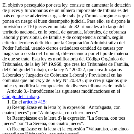
El objetivo perseguido por esta ley, consiste en aumentar la dotación
de jueces y funcionarios de un número importante de tribunales del
país en que se advierten cargas de trabajo y fórmulas orgánicas que
ponen en riesgo el buen desempeño judicial. Para ello, se dispone la
provisión de 110 jueces en un total de 82 tribunales a lo largo del
territorio nacional, en lo penal, de garantía, laborales, de cobranza
laboral y previsional, de familia y de competencia común, según
criterios técnicos definidos por la Corporación Administrativa del
Poder Judicial, usando ciertos estándares cantidad de causas por
magistrado o sala del Tribunal, diferenciando por el tipo de materia
de que se trate. Esta ley es modificatoria del Código Orgánico de
Tribunales, de la ley N° 19.968, que crea los Tribunales de Familia,
del Código del Trabajo, de la ley N° 20.022, que crea Juzgados
Laborales y Juzgados de Cobranza Laboral y Previsional en las
comunas que indica; y de la ley N° 20.876, que crea juzgados que
indica y modifica la composición de diversos tribunales de justicia.
Artículo 3.- Introdúcense las siguientes modificaciones en el
Código del Trabajo
:
1. En el
artículo 415
:
a) Reemplázase en la letra b) la expresión "Antofagasta, con
cuatro jueces" por "Antofagasta, con cinco jueces".
b) Reemplázase en la letra d) la expresión "La Serena, con tres
jueces" por "La Serena, con cuatro jueces".
c) Reemplázase en la letra e) la expresión "Valparaíso, con cinco