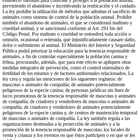
establecer medidas para controlar y proteger a la población animal,
previniendo el abandono e incentivando la reubicación y el cuidado.
La ley prohíbe la utilización de métodos que admitan el sacrificio de
animales como sistema de control de la población animal. Prohíbe
también el abandono de animales, el que se considerará maltrato y
crueldad animal, y se sancionará conforme al Art. 291 bis del
Código Penal. Por maltrato o crueldad se entenderá toda acción u
omisión, ocasional o reiterada, que injustificadamente causare daño,
dolor o sufrimiento al animal. El Ministerio del Interior y Seguridad
Pública podrá priorizar la educación para la tenencia responsable de
animales, a fin de controlar especialmente la población canina y
felina, procurando, además, que para este efecto se apliquen otras
medidas integrales de prevención, como el control sistemático de
fertilidad de los mismos y de factores ambientales relacionados. La
ley crea y regula las menciones de los siguientes registros: de
mascotas o animales de compañía; de animales potencialmente
peligrosos de la especie canina; de personas jurídicas sin fines de
lucro promotoras de la tenencia responsable de mascotas y animales
de compañía; de criadores y vendedores de mascotas o animales de
compañía; de criadores y vendedores de animales potencialmente
peligrosos de la especie canina y, de centros de mantención temporal
de mascotas o animales de compañía. La ley también regula a las
organizaciones destinadas a la protección de animales y a la
promoción de la tenencia responsable de mascotas; los locales de
venta y crianza y los eventos en que éstos participen o en que se les