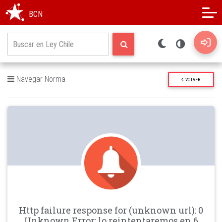
Modo oscuro
Alto contraste
BCN
Navegar Norma
VOLVER
Http failure response for (unknown url): 0
Unknown Error: lo reintentaremos en 6