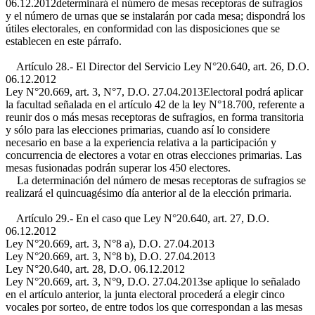
06.12.2012
determinará el número de mesas receptoras de sufragios
y el número de urnas que se instalarán por cada mesa; dispondrá los
útiles electorales, en conformidad con las disposiciones que se
establecen en este párrafo.
Artículo 28.- El Director del Servicio
Ley N°20.640, art. 26, D.O.
06.12.2012
Ley N°20.669, art. 3, N°7, D.O. 27.04.2013
Electoral podrá aplicar
la facultad señalada en el artículo 42 de la ley N°18.700, referente a
reunir dos o más mesas receptoras de sufragios, en forma transitoria
y sólo para las elecciones primarias, cuando así lo considere
necesario en base a la experiencia relativa a la participación y
concurrencia de electores a votar en otras elecciones primarias. Las
mesas fusionadas podrán superar los 450 electores.
La determinación del número de mesas receptoras de sufragios se
realizará el quincuagésimo día anterior al de la elección primaria.
Artículo 29.- En el caso que
Ley N°20.640, art. 27, D.O.
06.12.2012
Ley N°20.669, art. 3, N°8 a), D.O. 27.04.2013
Ley N°20.669, art. 3, N°8 b), D.O. 27.04.2013
Ley N°20.640, art. 28, D.O. 06.12.2012
Ley N°20.669, art. 3, N°9, D.O. 27.04.2013
se aplique lo señalado
en el artículo anterior, la junta electoral procederá a elegir cinco
vocales por sorteo, de entre todos los que correspondan a las mesas