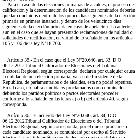
Para el caso de las elecciones primarias de alcaldes, el proceso de
calificación y la determinación de los candidatos nominados deberán
quedar concluidos dentro de los quince días siguientes de la elección
primaria en primera instancia, y dentro de los veinticinco días
siguientes de la elección primaria en caso de apelación. Lo anterior,
aun en el caso que se hayan presentado reclamaciones de nulidad o
solicitudes de rectificación, en virtud de lo señalado en los artículos
105 y 106 de la ley N°18.700.
Artículo 35.- En el caso que el
Ley N°20.640, art. 33, D.O.
06.12.2012
Tribunal Calificador de Elecciones o el Tribunal
Electoral Regional, según corresponda, declaren por cualquier causa
la nulidad de una elección primaria, ya sea de Presidente de la
República, de parlamentarios o de alcaldes, esta no podrá repetirse.
En tal caso, no habrá candidatos proclamados como nominados,
debiendo los partidos políticos o pactos electorales proceder
conforme a lo señalado en las letras a) o b) del artículo 40, según
corresponda.
Artículo 36.- El acuerdo del
Ley N°20.640, art. 34, D.O.
06.12.2012
Tribunal Calificador de Elecciones o del Tribunal
Electoral Regional, según corresponda, por el que se proclame a
cada candidato nominado, se comunicará por escrito al Servicio
Electoral, al partido político que lo declaró como candidato, o a