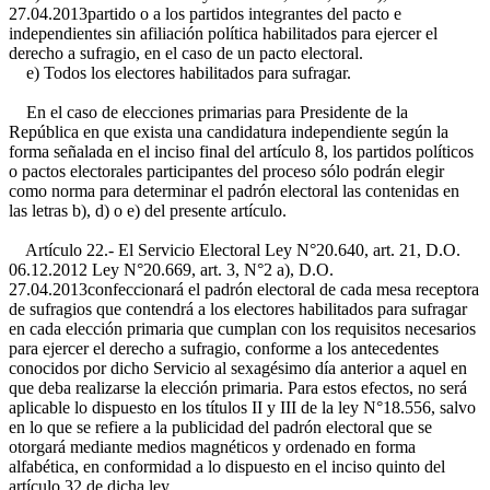
27.04.2013
partido o a los partidos integrantes del pacto e
independientes sin afiliación política habilitados para ejercer el
derecho a sufragio, en el caso de un pacto electoral.
e) Todos los electores habilitados para sufragar.
En el caso de elecciones primarias para Presidente de la
República en que exista una candidatura independiente según la
forma señalada en el inciso final del artículo 8, los partidos políticos
o pactos electorales participantes del proceso sólo podrán elegir
como norma para determinar el padrón electoral las contenidas en
las letras b), d) o e) del presente artículo.
Artículo 22.- El Servicio Electoral
Ley N°20.640, art. 21, D.O.
06.12.2012 Ley N°20.669, art. 3, N°2 a), D.O.
27.04.2013
confeccionará el padrón electoral de cada mesa receptora
de sufragios que contendrá a los electores habilitados para sufragar
en cada elección primaria que cumplan con los requisitos necesarios
para ejercer el derecho a sufragio, conforme a los antecedentes
conocidos por dicho Servicio al sexagésimo día anterior a aquel en
que deba realizarse la elección primaria. Para estos efectos, no será
aplicable lo dispuesto en los títulos II y III de la ley N°18.556, salvo
en lo que se refiere a la publicidad del padrón electoral que se
otorgará mediante medios magnéticos y ordenado en forma
alfabética, en conformidad a lo dispuesto en el inciso quinto del
artículo 32 de dicha ley.