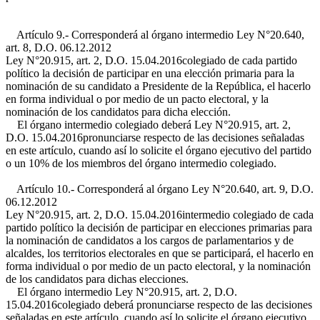
Artículo 9.- Corresponderá al órgano intermedio
Ley N°20.640,
art. 8, D.O. 06.12.2012
Ley N°20.915, art. 2, D.O. 15.04.2016
colegiado de cada partido
político la decisión de participar en una elección primaria para la
nominación de su candidato a Presidente de la República, el hacerlo
en forma individual o por medio de un pacto electoral, y la
nominación de los candidatos para dicha elección.
El órgano intermedio colegiado deberá
Ley N°20.915, art. 2,
D.O. 15.04.2016
pronunciarse respecto de las decisiones señaladas
en este artículo, cuando así lo solicite el órgano ejecutivo del partido
o un 10% de los miembros del órgano intermedio colegiado.
Artículo 10.- Corresponderá al órgano
Ley N°20.640, art. 9, D.O.
06.12.2012
Ley N°20.915, art. 2, D.O. 15.04.2016
intermedio colegiado de cada
partido político la decisión de participar en elecciones primarias para
la nominación de candidatos a los cargos de parlamentarios y de
alcaldes, los territorios electorales en que se participará, el hacerlo en
forma individual o por medio de un pacto electoral, y la nominación
de los candidatos para dichas elecciones.
El órgano intermedio
Ley N°20.915, art. 2, D.O.
15.04.2016
colegiado deberá pronunciarse respecto de las decisiones
señaladas en este artículo, cuando así lo solicite el órgano ejecutivo