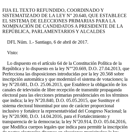
FIJA EL TEXTO REFUNDIDO, COORDINADO Y
SISTEMATIZADO DE LA LEY N° 20.640, QUE ESTABLECE
EL SISTEMA DE ELECCIONES PRIMARIAS PARA LA
NOMINACIÓN DE CANDIDATOS A PRESIDENTE DE LA
REPÚBLICA, PARLAMENTARIOS Y ALCALDES
DFL Núm. 1.- Santiago, 6 de abril de 2017.
Visto:
Lo dispuesto en el artículo 64 de la Constitución Política de la
República y lo dispuesto en la ley N°°20.669, D.O. 27.04.2013, que
Perfecciona las disposiciones introducidas por la ley 20.568 sobre
inscripción automática y que modernizó el sistema de votaciones; la
ley N°20.681, D.O. 25.06.2013, que Establece la obligación de los
canales de televisión de libre recepción de transmitir propaganda
electoral para las elecciones primarias presidenciales en los términos
que indica; la ley N°20.840, D.O. 05.05.2015, que Sustituye el
sistema electoral binominal por uno de carácter proporcional
inclusivo y fortalece la representatividad del Congreso Nacional; la
ley N°20.900, D.O. 14.04.2016, para el Fortalecimiento y
transparencia de la democracia; la ley N°20.914, D.O. 05.04.2016,
que Modifica cuerpos legales que indica para permitir la inscripción