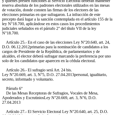
y quienes presten funciones al Servicio Electoral deberán mantener
reserva absoluta de los padrones electorales utilizados en las mesas
de votación, donde consten las firmas de los electores de las
elecciones primarias en que sufragaron. La infracción de este
precepto dará lugar a la sanción contemplada en el artículo 155 de la
ley N°18.700, aplicándose en estos casos los procedimientos
judiciales señalados en el párrafo 2° del título VII de la ley
N°18.700.
Artículo 25.- En el caso de las elecciones
Ley N°20.640, art. 24,
D.O. 06.12.2012
primarias para la nominación de candidatos a los
cargos de Presidente de la República, de parlamentarios y de
alcaldes, el elector deberá sufragar marcando la preferencia por uno
solo de los candidatos que aparecen en la cédula electoral.
Artículo 26.- El sufragio será
Art. 24 bis.
Ley N°20.669, art. 3, N°5, D.O. 27.04.2013
personal, igualitario,
secreto, informado y voluntario.
Párrafo 6°
De las Mesas Receptoras de Sufragios, Vocales de Mesa,
Apoderados y Escrutinios
Ley N°20.669, art. 3, N°6, D.O.
27.04.2013
Artículo 27.- El Servicio Electoral
Ley N°20.640, art. 25, D.O.