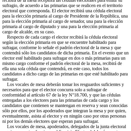
recibirá de la mesa receptora las cédulas electorales para emitir su
sufragio, de acuerdo a las primarias que se realicen en el territorio
electoral que corresponda. El elector recibirá una cédula electoral
para la elección primaria al cargo de Presidente de la República, una
para la elección primaria al cargo de senador, una para la elección
primaria al cargo de diputado y una para la elección primaria al
cargo de alcalde, en su caso.
Respecto de cada cargo el elector recibirá la cédula electoral
según la elección primaria en que se encuentre habilitado para
sufragar, conforme lo señale el padrón electoral de la mesa y que
contendrá sólo los candidatos de dicha primaria. En el evento que un
elector esté habilitado para sufragar en dos o más primarias para un
mismo cargo conforme el padrón electoral de la mesa, recibirá de
ella una sola cédula que contendrá, en este caso, todos los
candidatos a dicho cargo de las primarias en que esté habilitado para
sufragar.
Los vocales de mesa deberán tomar los resguardos suficientes y
necesarios para que el elector concurra solo a sufragar de
conformidad al artículo 67 de la ley N°18.700, y que las cédulas
entregadas a los electores para las primarias de cada cargo y los
candidatos que contienen se mantengan en reserva y sean conocidas
sólo por ellos, por los apoderados que integran la mesa y por quien,
eventualmente, asista al elector y en ningún caso por otras personas
ni por los demás electores que esperan para sufragar.
Los vocales de mesa, apoderados, delegados de la junta electoral