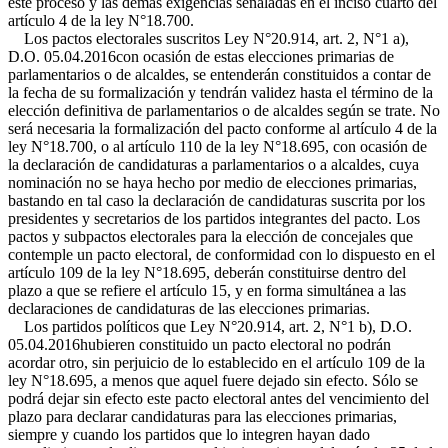
este proceso y las demás exigencias señaladas en el inciso cuarto del
artículo 4 de la ley N°18.700.
Los pactos electorales suscritos
Ley N°20.914, art. 2, N°1 a),
D.O. 05.04.2016
con ocasión de estas elecciones primarias de
parlamentarios o de alcaldes, se entenderán constituidos a contar de
la fecha de su formalización y tendrán validez hasta el término de la
elección definitiva de parlamentarios o de alcaldes según se trate. No
será necesaria la formalización del pacto conforme al artículo 4 de la
ley N°18.700, o al artículo 110 de la ley N°18.695, con ocasión de
la declaración de candidaturas a parlamentarios o a alcaldes, cuya
nominación no se haya hecho por medio de elecciones primarias,
bastando en tal caso la declaración de candidaturas suscrita por los
presidentes y secretarios de los partidos integrantes del pacto. Los
pactos y subpactos electorales para la elección de concejales que
contemple un pacto electoral, de conformidad con lo dispuesto en el
artículo 109 de la ley N°18.695, deberán constituirse dentro del
plazo a que se refiere el artículo 15, y en forma simultánea a las
declaraciones de candidaturas de las elecciones primarias.
Los partidos políticos que
Ley N°20.914, art. 2, N°1 b), D.O.
05.04.2016
hubieren constituido un pacto electoral no podrán
acordar otro, sin perjuicio de lo establecido en el artículo 109 de la
ley N°18.695, a menos que aquel fuere dejado sin efecto. Sólo se
podrá dejar sin efecto este pacto electoral antes del vencimiento del
plazo para declarar candidaturas para las elecciones primarias,
siempre y cuando los partidos que lo integren hayan dado