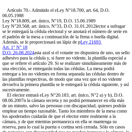
Artículo 70.- Admitido el e
Ley N°18.700, art. 64, D.O.
06.05.1988
Ley N°18.809, art. único, N°19, D.O. 15.06.1989
Ley N°20.568, art. único, N°33, D.O. 31.01.2012
lector a sufragar
se le entregará la cédula electoral y se anotará el número de serie en
el padrón de la mesa a continuación de la firma o huella digital.
Además, se le proporcionará un lápiz de p
Ley 21693
Art. 1° N° 18
D.O. 26.08.2024
asta azul si el votante no dispusiera de uno, un sello
adhesivo para la cédula y, si fuere no vidente, la plantilla especial a
que se refiere el artículo 29. Si se realizare simultáneamente más de
una elección, se entregarán todas las cédulas. La mesa podrá
entregar a los no videntes en forma separada las cédulas dentro de
las plantillas respectivas, de modo que una vez que el no vidente
devuelva la primera plantilla se le entregará la cédula siguiente, y así
sucesivamente.
El elector entrará e
Ley N°20.183, art. único, N°2 a) y b), D.O.
08.06.2007
n la cámara secreta y no podrá permanecer en ella más
de un minuto, salvo las personas con discapacidad, quienes podrán
emplear un tiempo razonable. Tanto los miembros de la mesa como
los apoderados cuidarán de que el elector entre realmente a la
cámara, y de que mientras permanezca en ella se mantenga su
reserva, para lo cual la puerta o cortina será cerrada. Sólo en casos