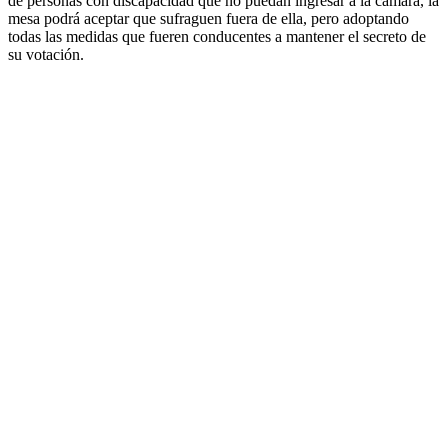
de personas con discapacidad que no puedan ingresar a la cámara, la
mesa podrá aceptar que sufraguen fuera de ella, pero adoptando
todas las medidas que fueren conducentes a mantener el secreto de
su votación.