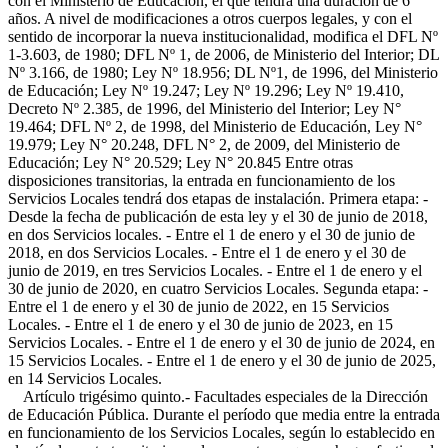
con el Ministerio de Educación, el que tendrá una duración de 6
años. A nivel de modificaciones a otros cuerpos legales, y con el
sentido de incorporar la nueva institucionalidad, modifica el DFL Nº
1-3.603, de 1980; DFL Nº 1, de 2006, de Ministerio del Interior; DL
Nº 3.166, de 1980; Ley Nº 18.956; DL Nº1, de 1996, del Ministerio
de Educación; Ley Nº 19.247; Ley Nº 19.296; Ley Nº 19.410,
Decreto Nº 2.385, de 1996, del Ministerio del Interior; Ley N°
19.464; DFL Nº 2, de 1998, del Ministerio de Educación, Ley N°
19.979; Ley N° 20.248, DFL N° 2, de 2009, del Ministerio de
Educación; Ley N° 20.529; Ley N° 20.845 Entre otras
disposiciones transitorias, la entrada en funcionamiento de los
Servicios Locales tendrá dos etapas de instalación. Primera etapa: -
Desde la fecha de publicación de esta ley y el 30 de junio de 2018,
en dos Servicios locales. - Entre el 1 de enero y el 30 de junio de
2018, en dos Servicios Locales. - Entre el 1 de enero y el 30 de
junio de 2019, en tres Servicios Locales. - Entre el 1 de enero y el
30 de junio de 2020, en cuatro Servicios Locales. Segunda etapa: -
Entre el 1 de enero y el 30 de junio de 2022, en 15 Servicios
Locales. - Entre el 1 de enero y el 30 de junio de 2023, en 15
Servicios Locales. - Entre el 1 de enero y el 30 de junio de 2024, en
15 Servicios Locales. - Entre el 1 de enero y el 30 de junio de 2025,
en 14 Servicios Locales.
Artículo trigésimo quinto.- Facultades especiales de la Dirección
de Educación Pública. Durante el período que media entre la entrada
en funcionamiento de los Servicios Locales, según lo establecido en