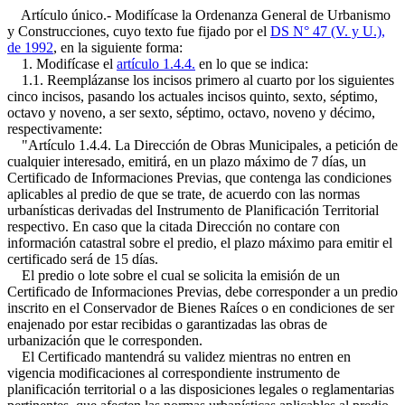
Artículo único.- Modifícase la Ordenanza General de Urbanismo
y Construcciones, cuyo texto fue fijado por el
DS N° 47 (V. y U.),
de 1992
, en la siguiente forma:
1. Modifícase el
artículo 1.4.4.
en lo que se indica:
1.1. Reemplázanse los incisos primero al cuarto por los siguientes
cinco incisos, pasando los actuales incisos quinto, sexto, séptimo,
octavo y noveno, a ser sexto, séptimo, octavo, noveno y décimo,
respectivamente:
"Artículo 1.4.4. La Dirección de Obras Municipales, a petición de
cualquier interesado, emitirá, en un plazo máximo de 7 días, un
Certificado de Informaciones Previas, que contenga las condiciones
aplicables al predio de que se trate, de acuerdo con las normas
urbanísticas derivadas del Instrumento de Planificación Territorial
respectivo. En caso que la citada Dirección no contare con
información catastral sobre el predio, el plazo máximo para emitir el
certificado será de 15 días.
El predio o lote sobre el cual se solicita la emisión de un
Certificado de Informaciones Previas, debe corresponder a un predio
inscrito en el Conservador de Bienes Raíces o en condiciones de ser
enajenado por estar recibidas o garantizadas las obras de
urbanización que le corresponden.
El Certificado mantendrá su validez mientras no entren en
vigencia modificaciones al correspondiente instrumento de
planificación territorial o a las disposiciones legales o reglamentarias