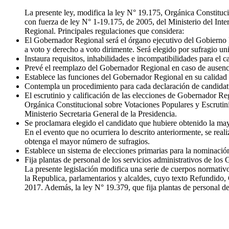
La presente ley, modifica la ley N° 19.175, Orgánica Constituc
con fuerza de ley N° 1-19.175, de 2005, del Ministerio del Inte
Regional. Principales regulaciones que considera:
El Gobernador Regional será el órgano ejecutivo del Gobierno R
a voto y derecho a voto dirimente. Será elegido por sufragio uni
Instaura requisitos, inhabilidades e incompatibilidades para el
Prevé el reemplazo del Gobernador Regional en caso de ausenci
Establece las funciones del Gobernador Regional en su calidad 
Contempla un procedimiento para cada declaración de candidatur
El escrutinio y calificación de las elecciones de Gobernador Reg
Orgánica Constitucional sobre Votaciones Populares y Escrutin
Ministerio Secretaria General de la Presidencia.
Se proclamara elegido el candidato que hubiere obtenido la may
En el evento que no ocurriera lo descrito anteriormente, se real
obtenga el mayor número de sufragios.
Establece un sistema de elecciones primarias para la nominaci
Fija plantas de personal de los servicios administrativos de lo
La presente legislación modifica una serie de cuerpos normativo
la Republica, parlamentarios y alcaldes, cuyo texto Refundido, 
2017. Además, la ley N° 19.379, que fija plantas de personal de 