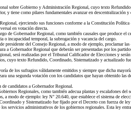
ional sobre Gobierno y Administración Regional, cuyo texto Refundido,
rior, y tiene como pilares fundamentales avanzar en descentralización y
egional, ejerciendo sus funciones conforme a la Constitución Política
versal en votación directa.
 cargo de Gobernador Regional, como también causales que produce el ces
a o incapacidad temporal, la subrogación y vacancia del cargo.
de presidente del Consejo Regional, a modo de ejemplo, proclamar las d
a a Gobernador Regional que deberán ser presentadas por los partidos p
ional, será realizadas por el Tribunal Calificador de Elecciones y serán
ios, cuyo texto Refundido, Coordinado, Sistematizado y actualizado fue
oría de los sufragios válidamente emitidos y siempre que dicha mayoría
izara una segunda votación con los candidatos que hayan obtenido las do
ón de candidatos a Gobernador Regional.
s Gobiernos Regionales, como también adecua plantas y escalafones del s
s, a modo de ejemplo: ley N° 20.640, que establece el sistema de elecc
Coordinado y Sistematizado fue fijado por el Decreto con fuerza de ley 
los servicios administrativos de los gobiernos regionales. Esta ley ent