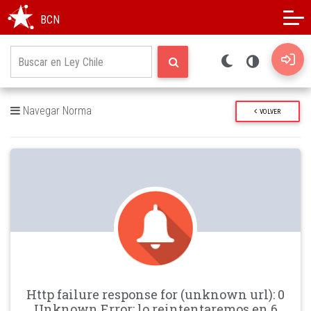
Modo oscuro
Alto contraste
BCN
Navegar Norma
VOLVER
Http failure response for (unknown url): 0
Unknown Error: lo reintentaremos en 6