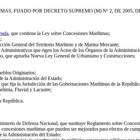
S, FIJADO POR DECRETO SUPREMO (M) Nº 2, DE 2005, 
ienda
, que contiene la Ley sobre Concesiones Marítimas;
;
ción General del Territorio Marítimo y de Marina Mercante;
dministrativos que rigen los Actos de los Órganos de la Administraci
o, que aprueba Nueva Ley General de Urbanismo y Construcciones;
eblos Originarios;
 la Administración del Estado;
 fija la Jurisdicción de las Gobernaciones Marítimas de la República y
tima, Fluvial y Lacustre;
y
a República.
isterio de Defensa Nacional, que sustituye Reglamento sobre Concesio
 de concesiones marítimas que pueden ser mejorados para efectos de cumpl
e la Administración del Estado;