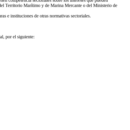
enen competencia sectoriales sobre los intereses que pueden
l del Territorio Marítimo y de Marina Mercante o del Ministerio de
s e instituciones de otras normativas sectoriales.
, por el siguiente: