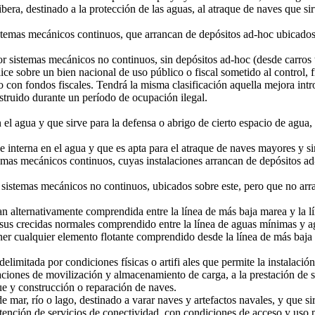
ra, destinado a la protección de las aguas, al atraque de naves que si
mas mecánicos continuos, que arrancan de depósitos ad-hoc ubicados e
istemas mecánicos no continuos, sin depósitos ad-hoc (desde carros to
e sobre un bien nacional de uso público o fiscal sometido al control, fi
con fondos fiscales. Tendrá la misma clasificación aquella mejora intro
nstruido durante un período de ocupación ilegal.
el agua y que sirve para la defensa o abrigo de cierto espacio de agua,
interna en el agua y que es apta para el atraque de naves mayores y sir
s mecánicos continuos, cuyas instalaciones arrancan de depósitos ad-h
stemas mecánicos no continuos, ubicados sobre este, pero que no arran
 alternativamente comprendida entre la línea de más baja marea y la lí
sus crecidas normales comprendido entre la línea de aguas mínimas y 
r cualquier elemento flotante comprendido desde la línea de más baja 
limitada por condiciones físicas o artifi ales que permite la instalación 
iones de movilización y almacenamiento de carga, a la prestación de ser
ue y construcción o reparación de naves.
ar, río o lago, destinado a varar naves y artefactos navales, y que sir
nción de servicios de conectividad, con condiciones de acceso y uso p