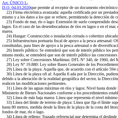
Art. ÚNICO I.-
D.O. 04.03.2020
que permite al receptor de un documento electrónico 
22) Firma electrónica avanzada: aquella certificada por un prestador
mismo y a los datos a los que se refiere, permitiendo la detección de c
23) Fondo de mar, río o lago: Extensión de suelo comprendido desde l
lagos. En el caso de las desembocaduras de ríos en lagos o en el mar, 
marea.
24) Hangar: Construcción o instalación cerrada o cobertizo ubicado so
25) Infraestructura portuaria fiscal de apoyo a la pesca artesanal: Ob
constituidas, para fines de apoyo a la pesca artesanal o de diversific
26) Interés público: Se entenderá que son de interés público los perm
mismo modo, se entenderá que son de interés público las concesiones cu
27) Ley sobre Concesiones Marítimas: DFL Nº 340, de 1960, del Mi
28) Ley Nº 19.880: Ley sobre Bases Generales de los Procedimientos
29) Línea de la playa: Aquella que, de acuerdo con el artículo 594 del
30) Línea de la playa ofi al: Aquella fi ada por la Dirección, pudiend
debido a la alteración de la realidad geográfica del sector, la Direcc
realicen las modificaciones pertinentes.
31) Línea de las aguas máximas en ríos y lagos: Nivel hasta donde lle
Ministerio de Bienes Nacionales conforme a los procedimientos estable
32) Línea de más baja marea: Línea que representa el nivel mínimo al
33) Línea del límite de terreno de playa: Línea que fija el límite supe
hasta 80 metros, medida desde la línea de la playa de la costa del litor
fondos de mar, río o lago.
34) Línea de relleno: Trazado referencial que determina el deslinde de 