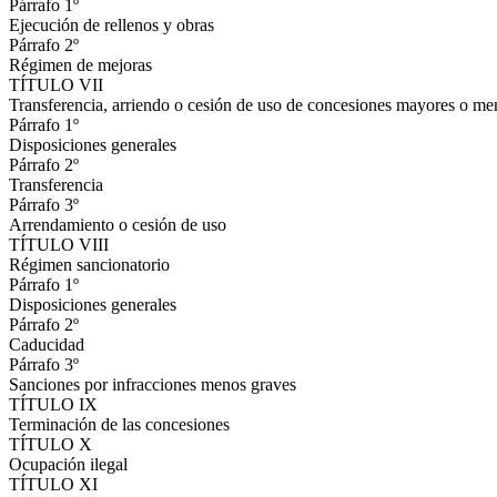
Párrafo 1º
Ejecución de rellenos y obras
Párrafo 2º
Régimen de mejoras
TÍTULO VII
Transferencia, arriendo o cesión de uso de concesiones mayores o me
Párrafo 1º
Disposiciones generales
Párrafo 2º
Transferencia
Párrafo 3º
Arrendamiento o cesión de uso
TÍTULO VIII
Régimen sancionatorio
Párrafo 1º
Disposiciones generales
Párrafo 2º
Caducidad
Párrafo 3º
Sanciones por infracciones menos graves
TÍTULO IX
Terminación de las concesiones
TÍTULO X
Ocupación ilegal
TÍTULO XI