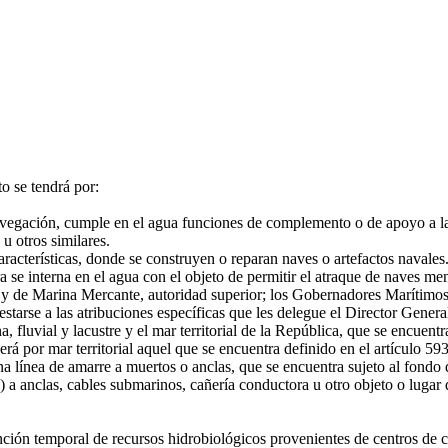
o se tendrá por:
egación, cumple en el agua funciones de complemento o de apoyo a las a
 u otros similares.
racterísticas, donde se construyen o reparan naves o artefactos navales
se interna en el agua con el objeto de permitir el atraque de naves men
y de Marina Mercante, autoridad superior; los Gobernadores Marítimos 
estarse a las atribuciones específicas que les delegue el Director Genera
fluvial y lacustre y el mar territorial de la República, que se encuentra
á por mar territorial aquel que se encuentra definido en el artículo 59
ínea de amarre a muertos o anclas, que se encuentra sujeto al fondo de
 anclas, cables submarinos, cañería conductora u otro objeto o lugar de
ón temporal de recursos hidrobiológicos provenientes de centros de cul