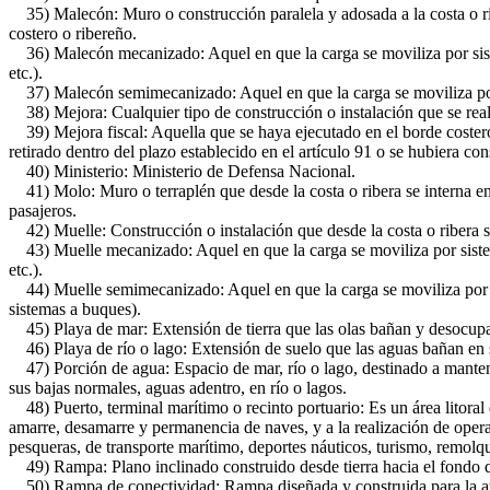
35) Malecón: Muro o construcción paralela y adosada a la costa o ribe
costero o ribereño.
36) Malecón mecanizado: Aquel en que la carga se moviliza por siste
etc.).
37) Malecón semimecanizado: Aquel en que la carga se moviliza por s
38) Mejora: Cualquier tipo de construcción o instalación que se realic
39) Mejora fiscal: Aquella que se haya ejecutado en el borde costero 
retirado dentro del plazo establecido en el artículo 91 o se hubiera co
40) Ministerio: Ministerio de Defensa Nacional.
41) Molo: Muro o terraplén que desde la costa o ribera se interna en 
pasajeros.
42) Muelle: Construcción o instalación que desde la costa o ribera se 
43) Muelle mecanizado: Aquel en que la carga se moviliza por sistema
etc.).
44) Muelle semimecanizado: Aquel en que la carga se moviliza por si
sistemas a buques).
45) Playa de mar: Extensión de tierra que las olas bañan y desocupan
46) Playa de río o lago: Extensión de suelo que las aguas bañan en 
47) Porción de agua: Espacio de mar, río o lago, destinado a mantene
sus bajas normales, aguas adentro, en río o lagos.
48) Puerto, terminal marítimo o recinto portuario: Es un área litoral de
amarre, desamarre y permanencia de naves, y a la realización de operac
pesqueras, de transporte marítimo, deportes náuticos, turismo, remolq
49) Rampa: Plano inclinado construido desde tierra hacia el fondo de m
50) Rampa de conectividad: Rampa diseñada y construida para la ate