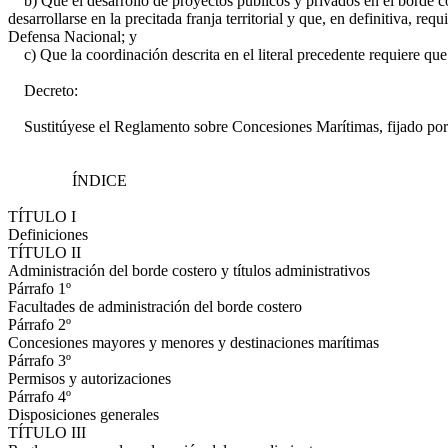
b) Que el desarrollo de proyectos públicos y privados en el borde co
desarrollarse en la precitada franja territorial y que, en definitiva, 
Defensa Nacional; y
c) Que la coordinación descrita en el literal precedente requiere que
Decreto:
Sustitúyese el Reglamento sobre Concesiones Marítimas, fijado por d
ÍNDICE
TÍTULO I
Definiciones
TÍTULO II
Administración del borde costero y títulos administrativos
Párrafo 1º
Facultades de administración del borde costero
Párrafo 2º
Concesiones mayores y menores y destinaciones marítimas
Párrafo 3º
Permisos y autorizaciones
Párrafo 4º
Disposiciones generales
TÍTULO III