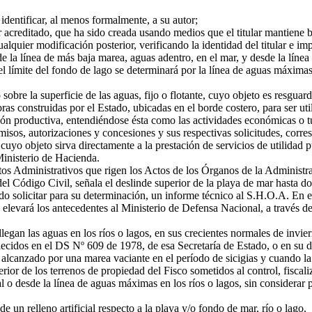
identificar, al menos formalmente, a su autor;
 acreditado, que ha sido creada usando medios que el titular mantiene b
ualquier modificación posterior, verificando la identidad del titular e 
a línea de más baja marea, aguas adentro, en el mar, y desde la línea 
el límite del fondo de lago se determinará por la línea de aguas máximas
bre la superficie de las aguas, fijo o flotante, cuyo objeto es resguard
ras construidas por el Estado, ubicadas en el borde costero, para ser ut
ación productiva, entendiéndose ésta como las actividades económicas o t
isos, autorizaciones y concesiones y sus respectivas solicitudes, corre
yo objeto sirva directamente a la prestación de servicios de utilidad p
nisterio de Hacienda.
 Administrativos que rigen los Actos de los Órganos de la Administra
 Código Civil, señala el deslinde superior de la playa de mar hasta don
o solicitar para su determinación, un informe técnico al S.H.O.A. En el
ión elevará los antecedentes al Ministerio de Defensa Nacional, a través
gan las aguas en los ríos o lagos, en sus crecientes normales de inviern
cidos en el DS Nº 609 de 1978, de esa Secretaría de Estado, o en su def
canzado por una marea vaciante en el período de sicigias y cuando la lu
rior de los terrenos de propiedad del Fisco sometidos al control, fiscali
al o desde la línea de aguas máximas en los ríos o lagos, sin considerar pa
un relleno artificial respecto a la playa y/o fondo de mar, río o lago.