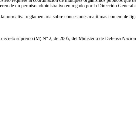
stero requiere la coordinación de múltiples organismos públicos que ti
requieren de un permiso administrativo entregado por la Dirección Genera
 la normativa reglamentaria sobre concesiones marítimas contemple figura
ecreto supremo (M) Nº 2, de 2005, del Ministerio de Defensa Nacional