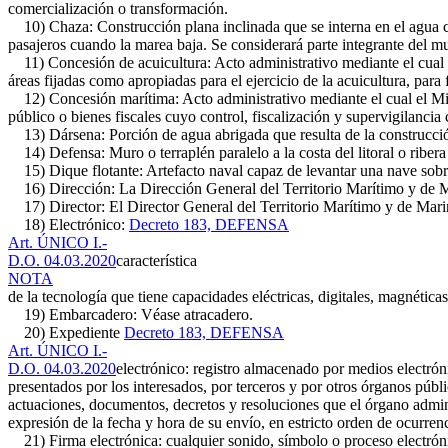
comercialización o transformación.
10) Chaza: Construcción plana inclinada que se interna en el agua co
pasajeros cuando la marea baja. Se considerará parte integrante del 
11) Concesión de acuicultura: Acto administrativo mediante el cual e
áreas fijadas como apropiadas para el ejercicio de la acuicultura, par
12) Concesión marítima: Acto administrativo mediante el cual el Min
público o bienes fiscales cuyo control, fiscalización y supervigilancia
13) Dársena: Porción de agua abrigada que resulta de la construcción 
14) Defensa: Muro o terraplén paralelo a la costa del litoral o ribera
15) Dique flotante: Artefacto naval capaz de levantar una nave sobre 
16) Dirección: La Dirección General del Territorio Marítimo y de 
17) Director: El Director General del Territorio Marítimo y de Mar
18) Electrónico:
Decreto 183, DEFENSA
Art. ÚNICO I.-
D.O. 04.03.2020
característica
NOTA
de la tecnología que tiene capacidades eléctricas, digitales, magnéticas
19) Embarcadero: Véase atracadero.
20) Expediente
Decreto 183, DEFENSA
Art. ÚNICO I.-
D.O. 04.03.2020
electrónico: registro almacenado por medios electrón
presentados por los interesados, por terceros y por otros órganos públ
actuaciones, documentos, decretos y resoluciones que el órgano adminis
expresión de la fecha y hora de su envío, en estricto orden de ocurren
21) Firma electrónica: cualquier sonido, símbolo o proceso electrón