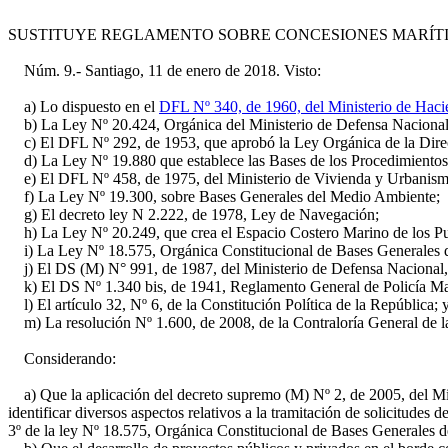
SUSTITUYE REGLAMENTO SOBRE CONCESIONES MARÍTIMA
Núm. 9.- Santiago, 11 de enero de 2018. Visto:
a) Lo dispuesto en el
DFL Nº 340, de 1960, del Ministerio de Hac
b) La Ley Nº 20.424, Orgánica del Ministerio de Defensa Nacional
c) El DFL Nº 292, de 1953, que aprobó la Ley Orgánica de la Direc
d) La Ley Nº 19.880 que establece las Bases de los Procedimientos A
e) El DFL Nº 458, de 1975, del Ministerio de Vivienda y Urbanism
f) La Ley Nº 19.300, sobre Bases Generales del Medio Ambiente;
g) El decreto ley N 2.222, de 1978, Ley de Navegación;
h) La Ley Nº 20.249, que crea el Espacio Costero Marino de los Pu
i) La Ley Nº 18.575, Orgánica Constitucional de Bases Generales de
j) El DS (M) N° 991, de 1987, del Ministerio de Defensa Nacional, que
k) El DS Nº 1.340 bis, de 1941, Reglamento General de Policía Marí
l) El artículo 32, Nº 6, de la Constitución Política de la República; 
m) La resolución Nº 1.600, de 2008, de la Contraloría General de l
Considerando:
a) Que la aplicación del decreto supremo (M) Nº 2, de 2005, del Min
identificar diversos aspectos relativos a la tramitación de solicitudes
3º de la ley Nº 18.575, Orgánica Constitucional de Bases Generales d