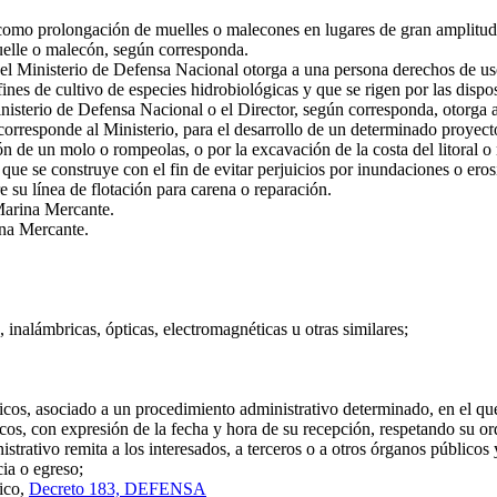
mo prolongación de muelles o malecones en lugares de gran amplitud de
muelle o malecón, según corresponda.
l Ministerio de Defensa Nacional otorga a una persona derechos de uso
a fines de cultivo de especies hidrobiológicas y que se rigen por las di
isterio de Defensa Nacional o el Director, según corresponda, otorga a
 corresponde al Ministerio, para el desarrollo de un determinado proyect
de un molo o rompeolas, o por la excavación de la costa del litoral o 
 que se construye con el fin de evitar perjuicios por inundaciones o eros
su línea de flotación para carena o reparación.
Marina Mercante.
ina Mercante.
, inalámbricas, ópticas, electromagnéticas u otras similares;
icos, asociado a un procedimiento administrativo determinado, en el que
icos, con expresión de la fecha y hora de su recepción, respetando su or
trativo remita a los interesados, a terceros o a otros órganos públicos 
cia o egreso;
ico,
Decreto 183, DEFENSA