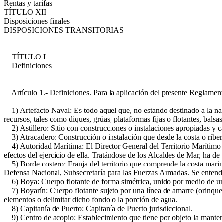
Rentas y tarifas
TÍTULO XII
Disposiciones finales
DISPOSICIONES TRANSITORIAS
TÍTULO I
Definiciones
Artículo 1.- Definiciones. Para la aplicación del presente Reglament
1) Artefacto Naval: Es todo aquel que, no estando destinado a la nav
recursos, tales como diques, grúas, plataformas fijas o flotantes, balsas
2) Astillero: Sitio con construcciones o instalaciones apropiadas y ca
3) Atracadero: Construcción o instalación que desde la costa o ribera 
4) Autoridad Marítima: El Director General del Territorio Marítimo 
efectos del ejercicio de ella. Tratándose de los Alcaldes de Mar, ha de 
5) Borde costero: Franja del territorio que comprende la costa marina, 
Defensa Nacional, Subsecretaría para las Fuerzas Armadas. Se entender
6) Boya: Cuerpo flotante de forma simétrica, unido por medio de una l
7) Boyarín: Cuerpo flotante sujeto por una línea de amarre (orinque) a
elementos o delimitar dicho fondo o la porción de agua.
8) Capitanía de Puerto: Capitanía de Puerto jurisdiccional.
9) Centro de acopio: Establecimiento que tiene por objeto la mantenci