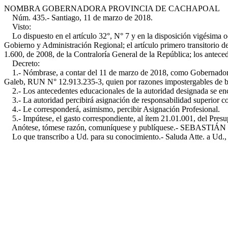
NOMBRA GOBERNADORA PROVINCIA DE CACHAPOAL
Núm. 435.- Santiago, 11 de marzo de 2018.
Visto:
Lo dispuesto en el artículo 32°, N° 7 y en la disposición vigésima oct
Gobierno y Administración Regional; el artículo primero transitorio d
1.600, de 2008, de la Contraloría General de la República; los antece
Decreto:
1.- Nómbrase, a contar del 11 de marzo de 2018, como Gobernadora T
Galeb, RUN N° 12.913.235-3, quien por razones impostergables de buen 
2.- Los antecedentes educacionales de la autoridad designada se enc
3.- La autoridad percibirá asignación de responsabilidad superior c
4.- Le corresponderá, asimismo, percibir Asignación Profesional.
5.- Impútese, el gasto correspondiente, al ítem 21.01.001, del Presup
Anótese, tómese razón, comuníquese y publíquese.- SEBASTIÁN PI
Lo que transcribo a Ud. para su conocimiento.- Saluda Atte. a Ud., 