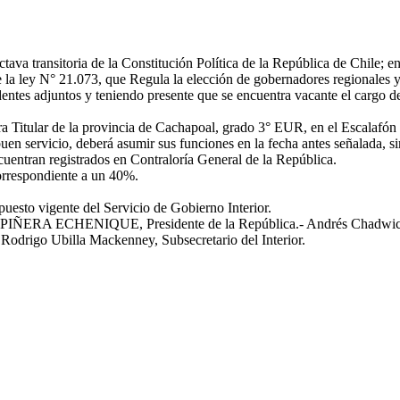
ava transitoria de la Constitución Política de la República de Chile; e
e la ley N° 21.073, que Regula la elección de gobernadores regionales y
dentes adjuntos y teniendo presente que se encuentra vacante el cargo 
itular de la provincia de Cachapoal, grado 3° EUR, en el Escalafón d
servicio, deberá asumir sus funciones en la fecha antes señalada, sin e
uentran registrados en Contraloría General de la República.
orrespondiente a un 40%.
uesto vigente del Servicio de Gobierno Interior.
ÑERA ECHENIQUE, Presidente de la República.- Andrés Chadwick Piñ
Rodrigo Ubilla Mackenney, Subsecretario del Interior.