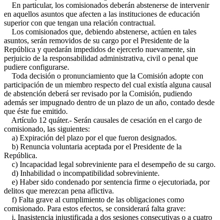
En particular, los comisionados deberán abstenerse de intervenir
en aquellos asuntos que afecten a las instituciones de educación
superior con que tengan una relación contractual.
Los comisionados que, debiendo abstenerse, actúen en tales
asuntos, serán removidos de su cargo por el Presidente de la
República y quedarán impedidos de ejercerlo nuevamente, sin
perjuicio de la responsabilidad administrativa, civil o penal que
pudiere configurarse.
Toda decisión o pronunciamiento que la Comisión adopte con
participación de un miembro respecto del cual existía alguna causal
de abstención deberá ser revisado por la Comisión, pudiendo
además ser impugnado dentro de un plazo de un año, contado desde
que éste fue emitido.
Artículo 12 quáter.- Serán causales de cesación en el cargo de
comisionado, las siguientes:
a) Expiración del plazo por el que fueron designados.
b) Renuncia voluntaria aceptada por el Presidente de la
República.
c) Incapacidad legal sobreviniente para el desempeño de su cargo.
d) Inhabilidad o incompatibilidad sobreviniente.
e) Haber sido condenado por sentencia firme o ejecutoriada, por
delitos que merezcan pena aflictiva.
f) Falta grave al cumplimiento de las obligaciones como
comisionado. Para estos efectos, se considerará falta grave:
i. Inasistencia injustificada a dos sesiones consecutivas o a cuatro