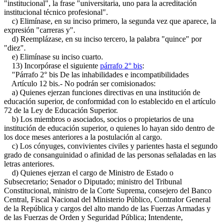
"institucional", la frase "universitaria, uno para la acreditación
institucional técnico profesional".
c) Elimínase, en su inciso primero, la segunda vez que aparece, la
expresión "carreras y".
d) Reemplázase, en su inciso tercero, la palabra "quince" por
"diez".
e) Elimínase su inciso cuarto.
13) Incorpórase el siguiente
párrafo 2° bis
:
"Párrafo 2° bis De las inhabilidades e incompatibilidades
Artículo 12 bis.- No podrán ser comisionados:
a) Quienes ejerzan funciones directivas en una institución de
educación superior, de conformidad con lo establecido en el artículo
72 de la Ley de Educación Superior.
b) Los miembros o asociados, socios o propietarios de una
institución de educación superior, o quienes lo hayan sido dentro de
los doce meses anteriores a la postulación al cargo.
c) Los cónyuges, convivientes civiles y parientes hasta el segundo
grado de consanguinidad o afinidad de las personas señaladas en las
letras anteriores.
d) Quienes ejerzan el cargo de Ministro de Estado o
Subsecretario; Senador o Diputado; ministro del Tribunal
Constitucional, ministro de la Corte Suprema, consejero del Banco
Central, Fiscal Nacional del Ministerio Público, Contralor General
de la República y cargos del alto mando de las Fuerzas Armadas y
de las Fuerzas de Orden y Seguridad Pública; Intendente,