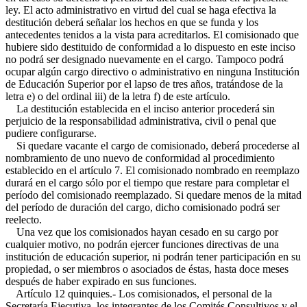
ley. El acto administrativo en virtud del cual se haga efectiva la
destitución deberá señalar los hechos en que se funda y los
antecedentes tenidos a la vista para acreditarlos. El comisionado que
hubiere sido destituido de conformidad a lo dispuesto en este inciso
no podrá ser designado nuevamente en el cargo. Tampoco podrá
ocupar algún cargo directivo o administrativo en ninguna Institución
de Educación Superior por el lapso de tres años, tratándose de la
letra e) o del ordinal iii) de la letra f) de este artículo.
La destitución establecida en el inciso anterior procederá sin
perjuicio de la responsabilidad administrativa, civil o penal que
pudiere configurarse.
Si quedare vacante el cargo de comisionado, deberá procederse al
nombramiento de uno nuevo de conformidad al procedimiento
establecido en el artículo 7. El comisionado nombrado en reemplazo
durará en el cargo sólo por el tiempo que restare para completar el
período del comisionado reemplazado. Si quedare menos de la mitad
del período de duración del cargo, dicho comisionado podrá ser
reelecto.
Una vez que los comisionados hayan cesado en su cargo por
cualquier motivo, no podrán ejercer funciones directivas de una
institución de educación superior, ni podrán tener participación en su
propiedad, o ser miembros o asociados de éstas, hasta doce meses
después de haber expirado en sus funciones.
Artículo 12 quinquies.- Los comisionados, el personal de la
Secretaría Ejecutiva, los integrantes de los Comités Consultivos y el