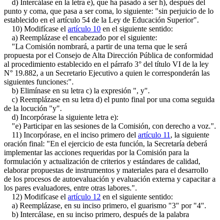
d) Intercálase en la letra e), que ha pasado a ser h), después del
punto y coma, que pasa a ser coma, lo siguiente: "sin perjuicio de lo
establecido en el artículo 54 de la Ley de Educación Superior".
10) Modifícase el
artículo 10
en el siguiente sentido:
a) Reemplázase el encabezado por el siguiente:
"La Comisión nombrará, a partir de una terna que le será
propuesta por el Consejo de Alta Dirección Pública de conformidad
al procedimiento establecido en el párrafo 3° del título VI de la ley
N° 19.882, a un Secretario Ejecutivo a quien le corresponderán las
siguientes funciones:".
b) Elimínase en su letra c) la expresión ", y".
c) Reemplázase en su letra d) el punto final por una coma seguida
de la locución "y".
d) Incorpórase la siguiente letra e):
"e) Participar en las sesiones de la Comisión, con derecho a voz.".
11) Incorpórase, en el inciso primero del
artículo 11
, la siguiente
oración final: "En el ejercicio de esta función, la Secretaría deberá
implementar las acciones requeridas por la Comisión para la
formulación y actualización de criterios y estándares de calidad,
elaborar propuestas de instrumentos y materiales para el desarrollo
de los procesos de autoevaluación y evaluación externa y capacitar a
los pares evaluadores, entre otras labores.".
12) Modifícase el
artículo 12
en el siguiente sentido:
a) Reemplázase, en su inciso primero, el guarismo "3" por "4".
b) Intercálase, en su inciso primero, después de la palabra