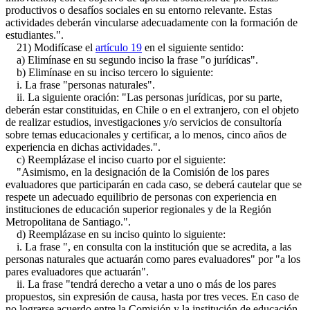
productivos o desafíos sociales en su entorno relevante. Estas
actividades deberán vincularse adecuadamente con la formación de
estudiantes.".
21) Modifícase el
artículo 19
en el siguiente sentido:
a) Elimínase en su segundo inciso la frase "o jurídicas".
b) Elimínase en su inciso tercero lo siguiente:
i. La frase "personas naturales".
ii. La siguiente oración: "Las personas jurídicas, por su parte,
deberán estar constituidas, en Chile o en el extranjero, con el objeto
de realizar estudios, investigaciones y/o servicios de consultoría
sobre temas educacionales y certificar, a lo menos, cinco años de
experiencia en dichas actividades.".
c) Reemplázase el inciso cuarto por el siguiente:
"Asimismo, en la designación de la Comisión de los pares
evaluadores que participarán en cada caso, se deberá cautelar que se
respete un adecuado equilibrio de personas con experiencia en
instituciones de educación superior regionales y de la Región
Metropolitana de Santiago.".
d) Reemplázase en su inciso quinto lo siguiente:
i. La frase ", en consulta con la institución que se acredita, a las
personas naturales que actuarán como pares evaluadores" por "a los
pares evaluadores que actuarán".
ii. La frase "tendrá derecho a vetar a uno o más de los pares
propuestos, sin expresión de causa, hasta por tres veces. En caso de
no lograrse acuerdo entre la Comisión y la institución de educación