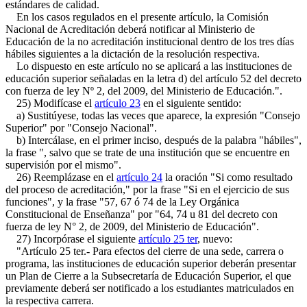
estándares de calidad.
En los casos regulados en el presente artículo, la Comisión
Nacional de Acreditación deberá notificar al Ministerio de
Educación de la no acreditación institucional dentro de los tres días
hábiles siguientes a la dictación de la resolución respectiva.
Lo dispuesto en este artículo no se aplicará a las instituciones de
educación superior señaladas en la letra d) del artículo 52 del decreto
con fuerza de ley Nº 2, del 2009, del Ministerio de Educación.".
25) Modifícase el
artículo 23
en el siguiente sentido:
a) Sustitúyese, todas las veces que aparece, la expresión "Consejo
Superior" por "Consejo Nacional".
b) Intercálase, en el primer inciso, después de la palabra "hábiles",
la frase ", salvo que se trate de una institución que se encuentre en
supervisión por el mismo".
26) Reemplázase en el
artículo 24
la oración "Si como resultado
del proceso de acreditación," por la frase "Si en el ejercicio de sus
funciones", y la frase "57, 67 ó 74 de la Ley Orgánica
Constitucional de Enseñanza" por "64, 74 u 81 del decreto con
fuerza de ley N° 2, de 2009, del Ministerio de Educación".
27) Incorpórase el siguiente
artículo 25 ter
, nuevo:
"Artículo 25 ter.- Para efectos del cierre de una sede, carrera o
programa, las instituciones de educación superior deberán presentar
un Plan de Cierre a la Subsecretaría de Educación Superior, el que
previamente deberá ser notificado a los estudiantes matriculados en
la respectiva carrera.