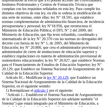
disponiéndose al efecto que a él podrán acceder las Universidades,
Institutos Profesionales y Centros de Formación Técnica que
cumplan con los requisitos señalados en esta ley. Para cumplir los
distintos objetivos de esta ley, en ella se ordena la modificación de
una serie de normas, entre ellas: ley N° 18.591, que establece
normas complementarias de administración financiera, de incidencia
presupuestaria y personal; ley N°18.956, que reestructura el
Ministerio de Educación Pública; el DFL N° 2 del 2009, del
Ministerio de Educación, que fija texto refundido, coordinado y
sistematizado de la ley N° 20.370 con las normas no derogadas del
decreto con fuerza de ley N° 1, de 2005, del Ministerio de
Educación; ley N° 20.800, que crea el administrador provisional y
administrador de cierre de instituciones de educación superior y
establece regulaciones en materia de administración provisional de
sostenedores educacionales; la ley N° 20.027, que establece Normas
para el Financiamiento de Estudios de Educación Superior; ley N°
20.129, que Establece un Sistema Nacional de Aseguramiento de la
Calidad de la Educación Superior.
Artículo 81.- Modifícase la
ley N° 20.129
, que Establece un
Sistema Nacional de Aseguramiento de la Calidad de la Educación
Superior, en el siguiente sentido:
1) Reemplázase el
artículo 1
por el siguiente:
"Artículo 1.- Establécese el Sistema Nacional de Aseguramiento
de la Calidad de la Educación Superior (en adelante también "el
Sistema") que estará integrado por el Ministerio de Educación, a