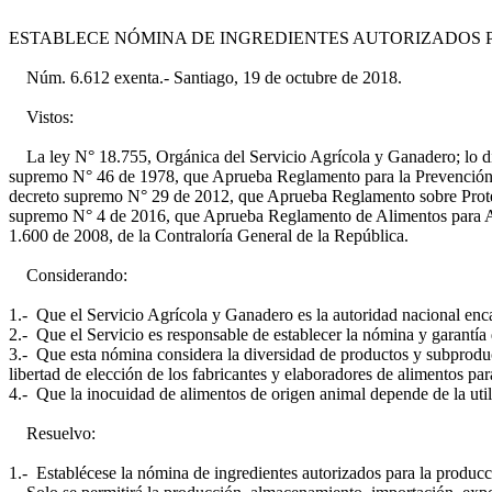
ESTABLECE NÓMINA DE INGREDIENTES AUTORIZADOS 
Núm. 6.612 exenta.- Santiago, 19 de octubre de 2018.
Vistos:
La ley N° 18.755, Orgánica del Servicio Agrícola y Ganadero; lo di
supremo N° 46 de 1978, que Aprueba Reglamento para la Prevención y 
decreto supremo N° 29 de 2012, que Aprueba Reglamento sobre Protec
supremo N° 4 de 2016, que Aprueba Reglamento de Alimentos para Ani
1.600 de 2008, de la Contraloría General de la República.
Considerando:
1.- Que el Servicio Agrícola y Ganadero es la autoridad nacional encar
2.- Que el Servicio es responsable de establecer la nómina y garantía 
3.- Que esta nómina considera la diversidad de productos y subproduct
libertad de elección de los fabricantes y elaboradores de alimentos par
4.- Que la inocuidad de alimentos de origen animal depende de la uti
Resuelvo:
1.- Establécese la nómina de ingredientes autorizados para la producc