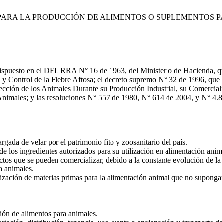
PARA LA PRODUCCIÓN DE ALIMENTOS O SUPLEMENTOS P
spuesto en el DFL RRA N° 16 de 1963, del Ministerio de Hacienda, qu
Control de la Fiebre Aftosa; el decreto supremo N° 32 de 1996, que A
ción de los Animales Durante su Producción Industrial, su Comerciali
males; y las resoluciones N° 557 de 1980, N° 614 de 2004, y N° 4.80
gada de velar por el patrimonio fito y zoosanitario del país.
de los ingredientes autorizados para su utilización en alimentación anim
os que se pueden comercializar, debido a la constante evolución de la t
a animales.
lización de materias primas para la alimentación animal que no suponga
ión de alimentos para animales.