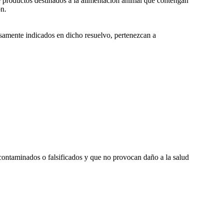
e productos destinados a la alimentación animal que contengan
ón.
samente indicados en dicho resuelvo, pertenezcan a
contaminados o falsificados y que no provocan daño a la salud