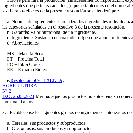
Solo se permitirá la producción, almacenamiento, importación, export
ingredientes que pertenezcan a los grupos establecidos en el numeral 3
2.- Para los efectos de la presente resolución se entenderá por:
a. Nómina de ingredientes: Considera los ingredientes individualiza
las categorías señaladas en el resuelvo 3 de la presente resolución.
b. Garantía: Valor nutricional de un ingrediente.
c. Ingrediente: Sustancia de cualquier origen que aporta nutrientes a
d. Abreviaciones:
MS = Materia Seca
PT = Proteína Total
FC = Fibra Cruda
EE = Extracto Etéreo
e.
Resolución 5091 EXENTA,
AGRICULTURA
N° 2
D.O. 25.08.2021
Merma: aquellos productos no aptos para su comercia
humana ni animal.
3.- Establécense los siguientes grupos de ingredientes autorizados des
a. Cereales, sus productos y subproductos
b. Oleaginosas, sus productos y subproductos