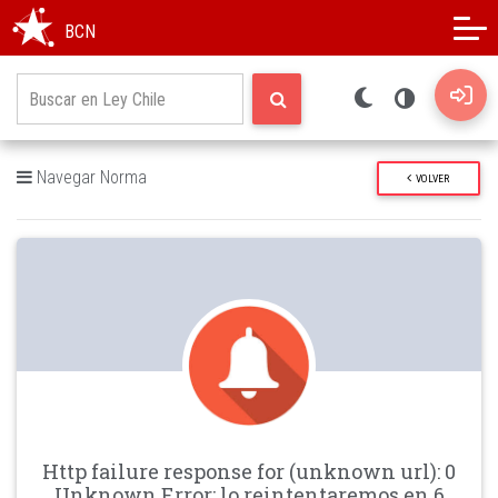
Modo oscuro
Alto contraste
BCN
Navegar Norma
VOLVER
Http failure response for (unknown url): 0
Unknown Error: lo reintentaremos en 6