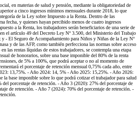
ocial, en materias de salud y pensión, mediante la obligatoriedad de
 superior a cinco ingresos mínimos mensuales durante 2018, lo que
tegoría de la Ley sobre Impuesto a la Renta. Dentro de las
sma fecha, y quienes hayan percibido menos de cuatro ingresos
uesto a la Renta, los trabajadores serán beneficiarios de una serie de
 en el artículo 49 del Decreto Ley Nº 3.500, del Ministerio del Trabajo
44; y - El Seguro de Acompañamiento para Niños y Niñas de la Ley Nº
Fonasa y de las AFP, como también perfecciona las normas sobre acceso
 en las rentas líquidas de estos trabajadores, se contempla una etapa
nsual de honorarios, sobre una base imponible del 80% de la renta
 y pensiones, de 5% a 100%, que podrá aceptar o no al momento de
ncrementará el porcentaje de retención mensual 0,75% cada año, entre
023: 13,75%. - Año 2024: 14, 5% - Año 2025: 15,25%. - Año 2026:
e la base imponible sobre lo que podrá cotizar el trabajador para salud
7% del porcentaje de retención. - Año 3 (2020): 27% del porcentaje de
aje de retención. - Año 7 (2024): 70% del porcentaje de retención. -
etención.