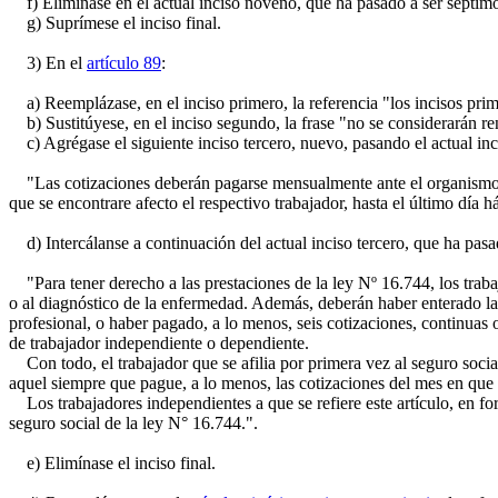
f) Elimínase en el actual inciso noveno, que ha pasado a ser séptimo
g) Suprímese el inciso final.
3) En el
artículo 89
:
a) Reemplázase, en el inciso primero, la referencia "los incisos prime
b) Sustitúyese, en el inciso segundo, la frase "no se considerarán ren
c) Agrégase el siguiente inciso tercero, nuevo, pasando el actual inci
"Las cotizaciones deberán pagarse mensualmente ante el organismo a
que se encontrare afecto el respectivo trabajador, hasta el último día 
d) Intercálanse a continuación del actual inciso tercero, que ha pasad
"Para tener derecho a las prestaciones de la ley Nº 16.744, los trabaj
o al diagnóstico de la enfermedad. Además, deberán haber enterado la 
profesional, o haber pagado, a lo menos, seis cotizaciones, continuas 
de trabajador independiente o dependiente.
Con todo, el trabajador que se afilia por primera vez al seguro social
aquel siempre que pague, a lo menos, las cotizaciones del mes en que o
Los trabajadores independientes a que se refiere este artículo, en for
seguro social de la ley N° 16.744.".
e) Elimínase el inciso final.