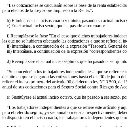
"Las cotizaciones se calcularán sobre la base de la renta establecida 
para efectos de la Ley sobre Impuesto a la Renta.".
b) Elimínanse sus incisos cuarto y quinto, pasando su actual inciso s
c) En el actual inciso sexto, que ha pasado a ser cuarto:
i) Reemplázase la frase "En el caso que dichos trabajadores independ
las que no se hubieren efectuado las cotizaciones a que se refiere el in
ii) Intercálase, a continuación de la expresión "Tesorería General de 
iii) Intercálase, a continuación de la expresión "correspondientes cot
d) Reemplázase el actual inciso séptimo, que ha pasado a ser quinto,
"Se concederá a los trabajadores independientes a que se refiere este a
del año en que se pagaron las cotizaciones hasta el día 30 de junio del
refiere el inciso primero del artículo 90 del decreto ley N° 3.500, de 
anual de sus cotizaciones para el Seguro Social contra Riesgos de Ac
e) Sustitúyese el actual inciso octavo, que ha pasado a ser sexto, por
"Los trabajadores independientes a que se refiere este artículo y aquel
para el referido seguro, ya sea anual o mensual respectivamente, deber
lo dispuesto en el inciso cuarto, los trabajadores independientes que 