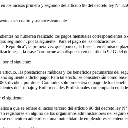
en los incisos primero y segundo del artículo 90 del decreto ley N° 3.50
exto a ser cuarto y así sucesivamente.
ientes no hubieren realizado los pagos mensuales correspondientes o qu
ciso segundo,", por la siguiente "Para el pago de las cotizaciones,".
la República", la primera vez que aparece, la frase ", en el mismo plazo
izaciones,", la frase "conforme a lo dispuesto en el artículo 92 G del d
 por el siguiente:
rtículo, las prestaciones médicas y los beneficios pecuniarios del seguro
 año siguiente a dicho pago. Para tal efecto, se considerarán como base 
1980, dividida por doce. Con todo, sólo procederá el pago de los benefici
cidentes del Trabajo y Enfermedades Profesionales contemplado en la l
 el siguiente:
los a que se refiere el inciso tercero del artículo 90 del decreto ley N
án registrarse en alguno de los organismos administradores del seguro soc
no se encuentren adheridos a una mutualidad de empleadores se entenderá