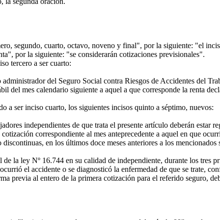
, la segunda oración.
ro, segundo, cuarto, octavo, noveno y final", por la siguiente: "el inc
ta", por la siguiente: "se considerarán cotizaciones previsionales".
so tercero a ser cuarto:
dministrador del Seguro Social contra Riesgos de Accidentes del Traba
hábil del mes calendario siguiente a aquel a que corresponde la renta decl
o a ser inciso cuarto, los siguientes incisos quinto a séptimo, nuevos:
adores independientes de que trata el presente artículo deberán estar r
cotización correspondiente al mes anteprecedente a aquel en que ocurri
o discontinuas, en los últimos doce meses anteriores a los mencionados s
 de la ley Nº 16.744 en su calidad de independiente, durante los tres pr
currió el accidente o se diagnosticó la enfermedad de que se trate, conf
ma previa al entero de la primera cotización para el referido seguro, d