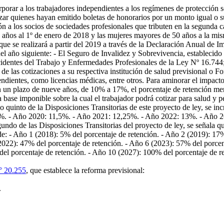
porar a los trabajadores independientes a los regímenes de protección s
tizar quienes hayan emitido boletas de honorarios por un monto igual o
 a los socios de sociedades profesionales que tributen en la segunda ca
 años al 1º de enero de 2018 y las mujeres mayores de 50 años a la mi
e se realizará a partir del 2019 a través de la Declaración Anual de Imp
del año siguiente: - El Seguro de Invalidez y Sobrevivencia, establecido
ccidentes del Trabajo y Enfermedades Profesionales de la Ley Nº 16.7
e las cotizaciones a su respectiva institución de salud previsional o 
endientes, como licencias médicas, entre otros. Para aminorar el impacto
en un plazo de nueve años, de 10% a 17%, el porcentaje de retención me
la base imponible sobre la cual el trabajador podrá cotizar para salud
o quinto de la Disposiciones Transitorias de este proyecto de ley, se i
%. - Año 2020: 11,5%. - Año 2021: 12,25%. - Año 2022: 13%. - Año 2
ndo de las Disposiciones Transitorias del proyecto de ley, se señala qu
á de: - Año 1 (2018): 5% del porcentaje de retención. - Año 2 (2019): 1
2022): 47% del porcentaje de retención. - Año 6 (2023): 57% del porcent
el porcentaje de retención. - Año 10 (2027): 100% del porcentaje de r
° 20.255
, que establece la reforma previsional:
.