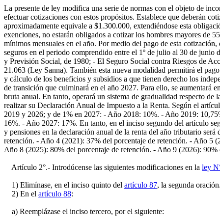
La presente de ley modifica una serie de normas con el objeto de incor
efectuar cotizaciones con estos propósitos. Establece que deberán co
aproximadamente equivale a $1.300.000, extendiéndose esta obligación
exenciones, no estarán obligados a cotizar los hombres mayores de 55
mínimos mensuales en el año. Por medio del pago de esta cotización, qu
seguros en el periodo comprendido entre el 1º de julio al 30 de junio 
y Previsión Social, de 1980; - El Seguro Social contra Riesgos de A
21.063 (Ley Sanna). También esta nueva modalidad permitirá el pago d
y cálculo de los beneficios y subsidios a que tienen derecho los indep
de transición que culminará en el año 2027. Para ello, se aumentará 
bruta anual. En tanto, operará un sistema de gradualidad respecto de 
realizar su Declaración Anual de Impuesto a la Renta. Según el artícul
2019 y 2026; y de 1% en 2027: - Año 2018: 10%. - Año 2019: 10,75
16%. - Año 2027: 17%. En tanto, en el inciso segundo del artículo segu
y pensiones en la declaración anual de la renta del año tributario ser
retención. - Año 4 (2021): 37% del porcentaje de retención. - Año 5 (
Año 8 (2025): 80% del porcentaje de retención. - Año 9 (2026): 90% d
Artículo 2°.- Introdúcense las siguientes modificaciones en la
ley N
1) Elimínase, en el inciso quinto del
artículo 87
, la segunda oración
2) En el
artículo 88
:
a) Reemplázase el inciso tercero, por el siguiente: