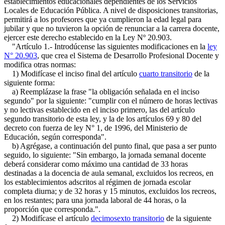
establecimientos educacionales dependientes de los Servicios
Locales de Educación Pública. A nivel de disposiciones transitorias,
permitirá a los profesores que ya cumplieron la edad legal para
jubilar y que no tuvieron la opción de renunciar a la carrera docente,
ejercer este derecho establecido en la Ley Nº 20.903.
"Artículo 1.- Introdúcense las siguientes modificaciones en la
ley
N° 20.903
, que crea el Sistema de Desarrollo Profesional Docente y
modifica otras normas:
1) Modifícase el inciso final del artículo
cuarto transitorio
de la
siguiente forma:
a) Reemplázase la frase "la obligación señalada en el inciso
segundo" por la siguiente: "cumplir con el número de horas lectivas
y no lectivas establecido en el inciso primero, las del artículo
segundo transitorio de esta ley, y la de los artículos 69 y 80 del
decreto con fuerza de ley N° 1, de 1996, del Ministerio de
Educación, según corresponda".
b) Agrégase, a continuación del punto final, que pasa a ser punto
seguido, lo siguiente: "Sin embargo, la jornada semanal docente
deberá considerar como máximo una cantidad de 33 horas
destinadas a la docencia de aula semanal, excluidos los recreos, en
los establecimientos adscritos al régimen de jornada escolar
completa diurna; y de 32 horas y 15 minutos, excluidos los recreos,
en los restantes; para una jornada laboral de 44 horas, o la
proporción que corresponda.".
2) Modifícase el artículo
decimosexto transitorio
de la siguiente