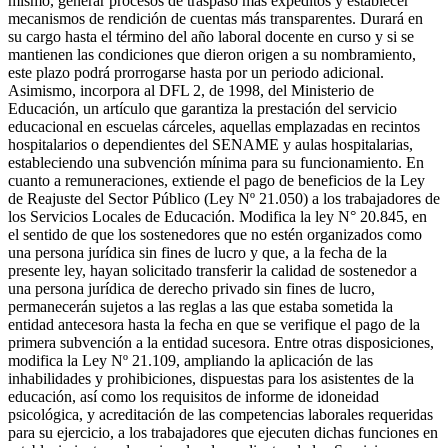
mismo, generar procesos de traspaso más expeditos y establecer
mecanismos de rendición de cuentas más transparentes. Durará en
su cargo hasta el término del año laboral docente en curso y si se
mantienen las condiciones que dieron origen a su nombramiento,
este plazo podrá prorrogarse hasta por un periodo adicional.
Asimismo, incorpora al DFL 2, de 1998, del Ministerio de
Educación, un artículo que garantiza la prestación del servicio
educacional en escuelas cárceles, aquellas emplazadas en recintos
hospitalarios o dependientes del SENAME y aulas hospitalarias,
estableciendo una subvención mínima para su funcionamiento. En
cuanto a remuneraciones, extiende el pago de beneficios de la Ley
de Reajuste del Sector Público (Ley Nº 21.050) a los trabajadores de
los Servicios Locales de Educación. Modifica la ley N° 20.845, en
el sentido de que los sostenedores que no estén organizados como
una persona jurídica sin fines de lucro y que, a la fecha de la
presente ley, hayan solicitado transferir la calidad de sostenedor a
una persona jurídica de derecho privado sin fines de lucro,
permanecerán sujetos a las reglas a las que estaba sometida la
entidad antecesora hasta la fecha en que se verifique el pago de la
primera subvención a la entidad sucesora. Entre otras disposiciones,
modifica la Ley Nº 21.109, ampliando la aplicación de las
inhabilidades y prohibiciones, dispuestas para los asistentes de la
educación, así como los requisitos de informe de idoneidad
psicológica, y acreditación de las competencias laborales requeridas
para su ejercicio, a los trabajadores que ejecuten dichas funciones en