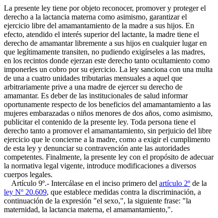
La presente ley tiene por objeto reconocer, promover y proteger el
derecho a la lactancia materna como asimismo, garantizar el
ejercicio libre del amamantamiento de la madre a sus hijos. En
efecto, atendido el interés superior del lactante, la madre tiene el
derecho de amamantar libremente a sus hijos en cualquier lugar en
que legítimamente transiten, no pudiendo exigírseles a las madres,
en los recintos donde ejerzan este derecho tanto ocultamiento como
imponerles un cobro por su ejercicio. La ley sanciona con una multa
de una a cuatro unidades tributarias mensuales a aquel que
arbitrariamente prive a una madre de ejercer su derecho de
amamantar. Es deber de las institucionales de salud informar
oportunamente respecto de los beneficios del amamantamiento a las
mujeres embarazadas o niños menores de dos años, como asimismo,
publicitar el contenido de la presente ley. Toda persona tiene el
derecho tanto a promover el amamantamiento, sin perjuicio del libre
ejercicio que le concierne a la madre, como a exigir el cumplimento
de esta ley y denunciar su contravención ante las autoridades
competentes. Finalmente, la presente ley con el propósito de adecuar
la normativa legal vigente, introduce modificaciones a diversos
cuerpos legales.
Artículo 9º.- Intercálase en el inciso primero del
artículo 2º
de la
ley Nº 20.609
, que establece medidas contra la discriminación, a
continuación de la expresión "el sexo,", la siguiente frase: "la
maternidad, la lactancia materna, el amamantamiento,".