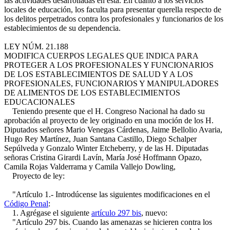
las actividades desarrolladas en ésta. En cuanto a los servicios
locales de educación, los faculta para presentar querella respecto de
los delitos perpetrados contra los profesionales y funcionarios de los
establecimientos de su dependencia.
LEY NÚM. 21.188
MODIFICA CUERPOS LEGALES QUE INDICA PARA
PROTEGER A LOS PROFESIONALES Y FUNCIONARIOS
DE LOS ESTABLECIMIENTOS DE SALUD Y A LOS
PROFESIONALES, FUNCIONARIOS Y MANIPULADORES
DE ALIMENTOS DE LOS ESTABLECIMIENTOS
EDUCACIONALES
Teniendo presente que el H. Congreso Nacional ha dado su
aprobación al proyecto de ley originado en una moción de los H.
Diputados señores Mario Venegas Cárdenas, Jaime Bellolio Avaria,
Hugo Rey Martínez, Juan Santana Castillo, Diego Schalper
Sepúlveda y Gonzalo Winter Etcheberry, y de las H. Diputadas
señoras Cristina Girardi Lavín, María José Hoffmann Opazo,
Camila Rojas Valderrama y Camila Vallejo Dowling,
Proyecto de ley:
"Artículo 1.- Introdúcense las siguientes modificaciones en el
Código Penal
:
1. Agrégase el siguiente
artículo 297 bis
, nuevo:
"Artículo 297 bis. Cuando las amenazas se hicieren contra los