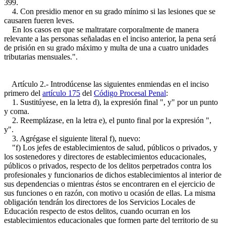
399.
4. Con presidio menor en su grado mínimo si las lesiones que se
causaren fueren leves.
En los casos en que se maltratare corporalmente de manera
relevante a las personas señaladas en el inciso anterior, la pena será
de prisión en su grado máximo y multa de una a cuatro unidades
tributarias mensuales.".
Artículo 2.- Introdúcense las siguientes enmiendas en el inciso
primero del
artículo 175
del
Código Procesal Penal
:
1. Sustitúyese, en la letra d), la expresión final ", y" por un punto
y coma.
2. Reemplázase, en la letra e), el punto final por la expresión ",
y".
3. Agrégase el siguiente literal f), nuevo:
"f) Los jefes de establecimientos de salud, públicos o privados, y
los sostenedores y directores de establecimientos educacionales,
públicos o privados, respecto de los delitos perpetrados contra los
profesionales y funcionarios de dichos establecimientos al interior de
sus dependencias o mientras éstos se encontraren en el ejercicio de
sus funciones o en razón, con motivo u ocasión de ellas. La misma
obligación tendrán los directores de los Servicios Locales de
Educación respecto de estos delitos, cuando ocurran en los
establecimientos educacionales que formen parte del territorio de su