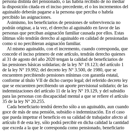
persona distinta del pensionado, o las habría recibido de no mediar
la disposición citada en el inciso precedente, el o los incrementos del
aguinaldo deberán pagarse a la persona que perciba o habría
percibido las asignaciones.
Asimismo, los beneficiarios de pensiones de sobrevivencia no
podrán originar, a la vez, el derecho al aguinaldo en favor de las
personas que perciban asignación familiar causada por ellos. Estas
últimas sólo tendrán derecho al aguinaldo en calidad de pensionadas
como si no percibieran asignación familiar.
Al mismo aguinaldo, con el incremento, cuando corresponda, que
concede el inciso primero de este artículo, tendrán derecho quienes
al 31 de agosto del año 2020 tengan la calidad de beneficiarios de
las pensiones básicas solidarias; de la ley Nº 19.123; del artículo 1
de la ley Nº 19.992; del decreto ley Nº 3.500, de 1980, que se
encuentren percibiendo pensiones mínimas con garantía estatal,
conforme al título VII de dicho cuerpo legal; del referido decreto ley
que se encuentren percibiendo un aporte previsional solidario; de las
indemnizaciones del artículo 11 de la ley Nº 19.129, y del subsidio
para las personas con discapacidad mental a que se refiere el artículo
35 de la ley Nº 20.255.
Cada beneficiario tendrá derecho sólo a un aguinaldo, aun cuando
goce de más de una pensión, subsidio o indemnización. En el caso
que pueda impetrar el beneficio en su calidad de trabajador afecto al
artículo 8 de esta ley, sólo podrá percibir en dicha calidad la cantidad
que exceda a la que le corresponda como pensionado, beneficiario