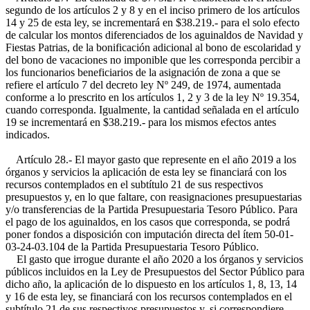
segundo de los artículos 2 y 8 y en el inciso primero de los artículos
14 y 25 de esta ley, se incrementará en $38.219.- para el solo efecto
de calcular los montos diferenciados de los aguinaldos de Navidad y
Fiestas Patrias, de la bonificación adicional al bono de escolaridad y
del bono de vacaciones no imponible que les corresponda percibir a
los funcionarios beneficiarios de la asignación de zona a que se
refiere el artículo 7 del decreto ley Nº 249, de 1974, aumentada
conforme a lo prescrito en los artículos 1, 2 y 3 de la ley Nº 19.354,
cuando corresponda. Igualmente, la cantidad señalada en el artículo
19 se incrementará en $38.219.- para los mismos efectos antes
indicados.
Artículo 28.- El mayor gasto que represente en el año 2019 a los
órganos y servicios la aplicación de esta ley se financiará con los
recursos contemplados en el subtítulo 21 de sus respectivos
presupuestos y, en lo que faltare, con reasignaciones presupuestarias
y/o transferencias de la Partida Presupuestaria Tesoro Público. Para
el pago de los aguinaldos, en los casos que corresponda, se podrá
poner fondos a disposición con imputación directa del ítem 50-01-
03-24-03.104 de la Partida Presupuestaria Tesoro Público.
El gasto que irrogue durante el año 2020 a los órganos y servicios
públicos incluidos en la Ley de Presupuestos del Sector Público para
dicho año, la aplicación de lo dispuesto en los artículos 1, 8, 13, 14
y 16 de esta ley, se financiará con los recursos contemplados en el
subtítulo 21 de sus respectivos presupuestos y, si correspondiere,