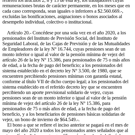
refieren los artículos 2, 8 y 13 de esta ley, los trabajadores cuyas
remuneraciones brutas de carácter permanente, en los meses que en
cada caso corresponda, sean iguales o inferiores a $2.560.669.-,
excluidas las bonificaciones, asignaciones o bonos asociados al
desempeño individual, colectivo o institucional.
Artículo 20.- Concédese por una sola vez en el año 2020, a los
pensionados del Instituto de Previsión Social, del Instituto de
Seguridad Laboral, de las Cajas de Previsión y de las Mutualidades
de Empleadores de la ley Nº 16.744, cuyas pensiones sean de un
monto inferior o igual al valor de la pensión mínima de vejez del
artículo 26 de la ley Nº 15.386, para pensionados de 75 o más años
de edad, a la fecha de pago del beneficio; a los pensionados del
sistema establecido en el decreto ley Nº 3.500, de 1980, que se
encuentren percibiendo pensiones mínimas con garantía estatal,
conforme al título VII de dicho cuerpo legal; a los pensionados del
sistema establecido en el referido decreto ley que se encuentren
percibiendo un aporte previsional solidario de vejez, cuyas
pensiones sean de un monto inferior o igual al valor de la pensión
mínima de vejez del artículo 26 de la ley Nº 15.386, para
pensionados de 75 o más años de edad, a la fecha de pago del
beneficio, y a los beneficiarios de pensiones básicas solidarias de
vejez, un bono de invierno de $64.549.-.
El bono a que se refiere el inciso anterior se pagará en el mes de
mayo del año 2020 a todos los pensionados antes señalados que al