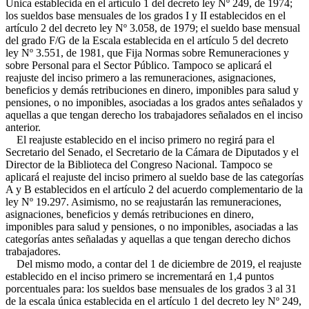
Única establecida en el artículo 1 del decreto ley Nº 249, de 1974;
los sueldos base mensuales de los grados I y II establecidos en el
artículo 2 del decreto ley Nº 3.058, de 1979; el sueldo base mensual
del grado F/G de la Escala establecida en el artículo 5 del decreto
ley Nº 3.551, de 1981, que Fija Normas sobre Remuneraciones y
sobre Personal para el Sector Público. Tampoco se aplicará el
reajuste del inciso primero a las remuneraciones, asignaciones,
beneficios y demás retribuciones en dinero, imponibles para salud y
pensiones, o no imponibles, asociadas a los grados antes señalados y
aquellas a que tengan derecho los trabajadores señalados en el inciso
anterior.
El reajuste establecido en el inciso primero no regirá para el
Secretario del Senado, el Secretario de la Cámara de Diputados y el
Director de la Biblioteca del Congreso Nacional. Tampoco se
aplicará el reajuste del inciso primero al sueldo base de las categorías
A y B establecidos en el artículo 2 del acuerdo complementario de la
ley Nº 19.297. Asimismo, no se reajustarán las remuneraciones,
asignaciones, beneficios y demás retribuciones en dinero,
imponibles para salud y pensiones, o no imponibles, asociadas a las
categorías antes señaladas y aquellas a que tengan derecho dichos
trabajadores.
Del mismo modo, a contar del 1 de diciembre de 2019, el reajuste
establecido en el inciso primero se incrementará en 1,4 puntos
porcentuales para: los sueldos base mensuales de los grados 3 al 31
de la escala única establecida en el artículo 1 del decreto ley Nº 249,