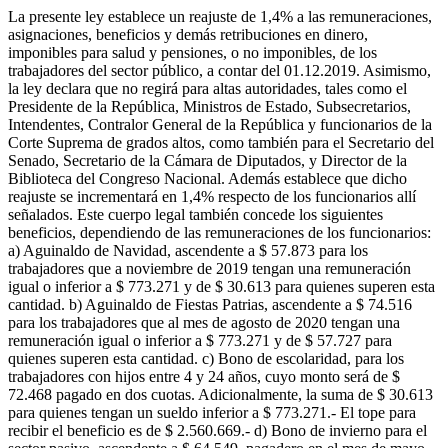
La presente ley establece un reajuste de 1,4% a las remuneraciones,
asignaciones, beneficios y demás retribuciones en dinero,
imponibles para salud y pensiones, o no imponibles, de los
trabajadores del sector público, a contar del 01.12.2019. Asimismo,
la ley declara que no regirá para altas autoridades, tales como el
Presidente de la República, Ministros de Estado, Subsecretarios,
Intendentes, Contralor General de la República y funcionarios de la
Corte Suprema de grados altos, como también para el Secretario del
Senado, Secretario de la Cámara de Diputados, y Director de la
Biblioteca del Congreso Nacional. Además establece que dicho
reajuste se incrementará en 1,4% respecto de los funcionarios allí
señalados. Este cuerpo legal también concede los siguientes
beneficios, dependiendo de las remuneraciones de los funcionarios:
a) Aguinaldo de Navidad, ascendente a $ 57.873 para los
trabajadores que a noviembre de 2019 tengan una remuneración
igual o inferior a $ 773.271 y de $ 30.613 para quienes superen esta
cantidad. b) Aguinaldo de Fiestas Patrias, ascendente a $ 74.516
para los trabajadores que al mes de agosto de 2020 tengan una
remuneración igual o inferior a $ 773.271 y de $ 57.727 para
quienes superen esta cantidad. c) Bono de escolaridad, para los
trabajadores con hijos entre 4 y 24 años, cuyo monto será de $
72.468 pagado en dos cuotas. Adicionalmente, la suma de $ 30.613
para quienes tengan un sueldo inferior a $ 773.271.- El tope para
recibir el beneficio es de $ 2.560.669.- d) Bono de invierno para el