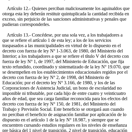
Artículo 12.- Quienes perciban maliciosamente los aguinaldos que
otorga esta ley deberán restituir quintuplicada la cantidad recibida en
exceso, sin perjuicio de las sanciones administrativas y penales que
pudieran corresponderles.
Artículo 13.- Concédese, por una sola vez, a los trabajadores a
que se refiere el artículo 1 de esta ley; a los de los servicios
traspasados a las municipalidades en virtud de lo dispuesto en el
decreto con fuerza de ley Nº 1-3.063, de 1980, del Ministerio del
Interior; a los trabajadores a que se refiere el título V del decreto con
fuerza de ley Nº 1, de 1997, del Ministerio de Educación, que fija
texto refundido, coordinado y sistematizado de la ley Nº 19.070, que
se desempeñen en los establecimientos educacionales regidos por el
decreto con fuerza de ley Nº 2, de 1998, del Ministerio de
Educación; por el decreto ley Nº 3.166, de 1980, y los de las
Corporaciones de Asistencia Judicial, un bono de escolaridad no
imponible ni tributable, por cada hijo de entre cuatro y veinticuatro
años de edad, que sea carga familiar reconocida para los efectos del
decreto con fuerza de ley Nº 150, de 1981, del Ministerio del
Trabajo y Previsión Social. Este beneficio se otorgará aun cuando
no perciban el beneficio de asignación familiar por aplicación de lo
dispuesto en el artículo 1 de la ley Nº 18.987, y siempre que se
encuentren cursando estudios regulares en los niveles de enseñanza
pre básica del 1 nivel de transición, 2 nivel de transición, educación