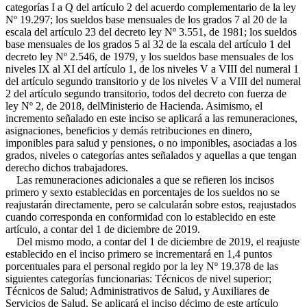
categorías I a Q del artículo 2 del acuerdo complementario de la ley
Nº 19.297; los sueldos base mensuales de los grados 7 al 20 de la
escala del artículo 23 del decreto ley Nº 3.551, de 1981; los sueldos
base mensuales de los grados 5 al 32 de la escala del artículo 1 del
decreto ley Nº 2.546, de 1979, y los sueldos base mensuales de los
niveles IX al XI del artículo 1, de los niveles V a VIII del numeral 1
del artículo segundo transitorio y de los niveles V a VIII del numeral
2 del artículo segundo transitorio, todos del decreto con fuerza de
ley Nº 2, de 2018, delMinisterio de Hacienda. Asimismo, el
incremento señalado en este inciso se aplicará a las remuneraciones,
asignaciones, beneficios y demás retribuciones en dinero,
imponibles para salud y pensiones, o no imponibles, asociadas a los
grados, niveles o categorías antes señalados y aquellas a que tengan
derecho dichos trabajadores.
Las remuneraciones adicionales a que se refieren los incisos
primero y sexto establecidas en porcentajes de los sueldos no se
reajustarán directamente, pero se calcularán sobre estos, reajustados
cuando corresponda en conformidad con lo establecido en este
artículo, a contar del 1 de diciembre de 2019.
Del mismo modo, a contar del 1 de diciembre de 2019, el reajuste
establecido en el inciso primero se incrementará en 1,4 puntos
porcentuales para el personal regido por la ley Nº 19.378 de las
siguientes categorías funcionarias: Técnicos de nivel superior;
Técnicos de Salud; Administrativos de Salud, y Auxiliares de
Servicios de Salud. Se aplicará el inciso décimo de este artículo