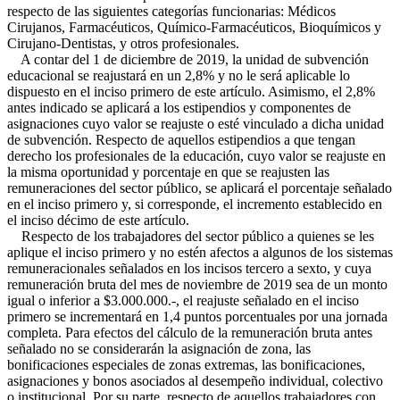
respecto de las siguientes categorías funcionarias: Médicos
Cirujanos, Farmacéuticos, Químico-Farmacéuticos, Bioquímicos y
Cirujano-Dentistas, y otros profesionales.
A contar del 1 de diciembre de 2019, la unidad de subvención
educacional se reajustará en un 2,8% y no le será aplicable lo
dispuesto en el inciso primero de este artículo. Asimismo, el 2,8%
antes indicado se aplicará a los estipendios y componentes de
asignaciones cuyo valor se reajuste o esté vinculado a dicha unidad
de subvención. Respecto de aquellos estipendios a que tengan
derecho los profesionales de la educación, cuyo valor se reajuste en
la misma oportunidad y porcentaje en que se reajusten las
remuneraciones del sector público, se aplicará el porcentaje señalado
en el inciso primero y, si corresponde, el incremento establecido en
el inciso décimo de este artículo.
Respecto de los trabajadores del sector público a quienes se les
aplique el inciso primero y no estén afectos a algunos de los sistemas
remuneracionales señalados en los incisos tercero a sexto, y cuya
remuneración bruta del mes de noviembre de 2019 sea de un monto
igual o inferior a $3.000.000.-, el reajuste señalado en el inciso
primero se incrementará en 1,4 puntos porcentuales por una jornada
completa. Para efectos del cálculo de la remuneración bruta antes
señalado no se considerarán la asignación de zona, las
bonificaciones especiales de zonas extremas, las bonificaciones,
asignaciones y bonos asociados al desempeño individual, colectivo
o institucional. Por su parte, respecto de aquellos trabajadores con