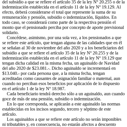
del subsidio a que se refiere el artículo 35 de la ley Nº 20.255 o de la
indemnización establecida en el artículo 11 de la ley Nº 19.129. Al
efecto, deberá considerarse el total que represente la suma de su
remuneración y pensión, subsidio o indemnización, líquidos. En
todo caso, se considerará como parte de la respectiva pensión el
monto que el pensionado perciba por concepto de aporte previsional
solidario.
Concédese, asimismo, por una sola vez, a los pensionados a que
se refiere este artículo, que tengan alguna de las calidades que en él
se señalan al 30 de noviembre del año 2020 y a los beneficiarios del
subsidio a que se refiere el artículo 35 de la ley Nº 20.255 y de la
indemnización establecida en el artículo 11 de la ley Nº 19.129 que
tengan dicha calidad en la misma fecha, un aguinaldo de Navidad
del año 2020 de $23.081.-. Dicho aguinaldo se incrementará en
$13.040.- por cada persona que, a la misma fecha, tengan
acreditadas como causantes de asignación familiar o maternal, aun
cuando no perciban esos beneficios por aplicación de lo dispuesto
en el artículo 1 de la ley Nº 18.987.
Cada beneficiario tendrá derecho sólo a un aguinaldo, aun cuando
goce de más de una pensión, subsidio o indemnización.
En lo que corresponda, se aplicarán a este aguinaldo las normas
establecidas en los incisos segundo, tercero y séptimo de este
artículo.
Los aguinaldos a que se refiere este artículo no serán imponibles
ni tributables y, en consecuencia, no estarán afectos a descuento