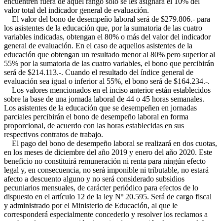
encuentren fuera de aquel rango sólo se les asignará el 10% del
valor total del indicador general de evaluación.
El valor del bono de desempeño laboral será de $279.806.- para
los asistentes de la educación que, por la sumatoria de las cuatro
variables indicadas, obtengan el 80% o más del valor del indicador
general de evaluación. En el caso de aquellos asistentes de la
educación que obtengan un resultado menor al 80% pero superior al
55% por la sumatoria de las cuatro variables, el bono que percibirán
será de $214.113.-. Cuando el resultado del índice general de
evaluación sea igual o inferior al 55%, el bono será de $164.234.-.
Los valores mencionados en el inciso anterior están establecidos
sobre la base de una jornada laboral de 44 o 45 horas semanales.
Los asistentes de la educación que se desempeñen en jornadas
parciales percibirán el bono de desempeño laboral en forma
proporcional, de acuerdo con las horas establecidas en sus
respectivos contratos de trabajo.
El pago del bono de desempeño laboral se realizará en dos cuotas,
en los meses de diciembre del año 2019 y enero del año 2020. Este
beneficio no constituirá remuneración ni renta para ningún efecto
legal y, en consecuencia, no será imponible ni tributable, no estará
afecto a descuento alguno y no será considerado subsidios
pecuniarios mensuales, de carácter periódico para efectos de lo
dispuesto en el artículo 12 de la ley Nº 20.595. Será de cargo fiscal
y administrado por el Ministerio de Educación, al que le
corresponderá especialmente concederlo y resolver los reclamos a