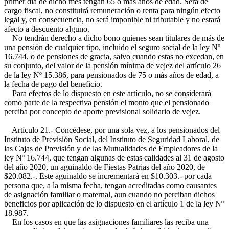
primer día de dicho mes tengan 65 o más años de edad. Será de
cargo fiscal, no constituirá remuneración o renta para ningún efecto
legal y, en consecuencia, no será imponible ni tributable y no estará
afecto a descuento alguno.
No tendrán derecho a dicho bono quienes sean titulares de más de
una pensión de cualquier tipo, incluido el seguro social de la ley Nº
16.744, o de pensiones de gracia, salvo cuando estas no excedan, en
su conjunto, del valor de la pensión mínima de vejez del artículo 26
de la ley Nº 15.386, para pensionados de 75 o más años de edad, a
la fecha de pago del beneficio.
Para efectos de lo dispuesto en este artículo, no se considerará
como parte de la respectiva pensión el monto que el pensionado
perciba por concepto de aporte previsional solidario de vejez.
Artículo 21.- Concédese, por una sola vez, a los pensionados del
Instituto de Previsión Social, del Instituto de Seguridad Laboral, de
las Cajas de Previsión y de las Mutualidades de Empleadores de la
ley Nº 16.744, que tengan algunas de estas calidades al 31 de agosto
del año 2020, un aguinaldo de Fiestas Patrias del año 2020, de
$20.082.-. Este aguinaldo se incrementará en $10.303.- por cada
persona que, a la misma fecha, tengan acreditadas como causantes
de asignación familiar o maternal, aun cuando no perciban dichos
beneficios por aplicación de lo dispuesto en el artículo 1 de la ley Nº
18.987.
En los casos en que las asignaciones familiares las reciba una