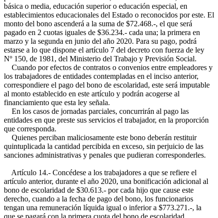
básica o media, educación superior o educación especial, en
establecimientos educacionales del Estado o reconocidos por este. El
monto del bono ascenderá a la suma de $72.468.-, el que será
pagado en 2 cuotas iguales de $36.234.- cada una; la primera en
marzo y la segunda en junio del año 2020. Para su pago, podrá
estarse a lo que dispone el artículo 7 del decreto con fuerza de ley
Nº 150, de 1981, del Ministerio del Trabajo y Previsión Social.
Cuando por efectos de contratos o convenios entre empleadores y
los trabajadores de entidades contempladas en el inciso anterior,
correspondiere el pago del bono de escolaridad, este será imputable
al monto establecido en este artículo y podrán acogerse al
financiamiento que esta ley señala.
En los casos de jornadas parciales, concurrirán al pago las
entidades en que preste sus servicios el trabajador, en la proporción
que corresponda.
Quienes perciban maliciosamente este bono deberán restituir
quintuplicada la cantidad percibida en exceso, sin perjuicio de las
sanciones administrativas y penales que pudieran corresponderles.
Artículo 14.- Concédese a los trabajadores a que se refiere el
artículo anterior, durante el año 2020, una bonificación adicional al
bono de escolaridad de $30.613.- por cada hijo que cause este
derecho, cuando a la fecha de pago del bono, los funcionarios
tengan una remuneración líquida igual o inferior a $773.271.-, la
que se pagará con la primera cuota del bono de escolaridad