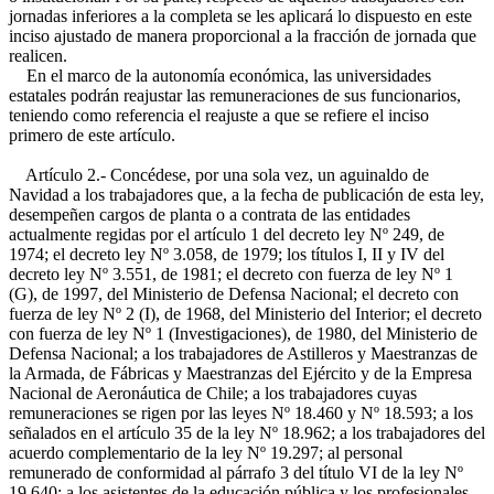
jornadas inferiores a la completa se les aplicará lo dispuesto en este
inciso ajustado de manera proporcional a la fracción de jornada que
realicen.
En el marco de la autonomía económica, las universidades
estatales podrán reajustar las remuneraciones de sus funcionarios,
teniendo como referencia el reajuste a que se refiere el inciso
primero de este artículo.
Artículo 2.- Concédese, por una sola vez, un aguinaldo de
Navidad a los trabajadores que, a la fecha de publicación de esta ley,
desempeñen cargos de planta o a contrata de las entidades
actualmente regidas por el artículo 1 del decreto ley Nº 249, de
1974; el decreto ley Nº 3.058, de 1979; los títulos I, II y IV del
decreto ley Nº 3.551, de 1981; el decreto con fuerza de ley Nº 1
(G), de 1997, del Ministerio de Defensa Nacional; el decreto con
fuerza de ley Nº 2 (I), de 1968, del Ministerio del Interior; el decreto
con fuerza de ley Nº 1 (Investigaciones), de 1980, del Ministerio de
Defensa Nacional; a los trabajadores de Astilleros y Maestranzas de
la Armada, de Fábricas y Maestranzas del Ejército y de la Empresa
Nacional de Aeronáutica de Chile; a los trabajadores cuyas
remuneraciones se rigen por las leyes Nº 18.460 y Nº 18.593; a los
señalados en el artículo 35 de la ley Nº 18.962; a los trabajadores del
acuerdo complementario de la ley Nº 19.297; al personal
remunerado de conformidad al párrafo 3 del título VI de la ley Nº
19.640; a los asistentes de la educación pública y los profesionales