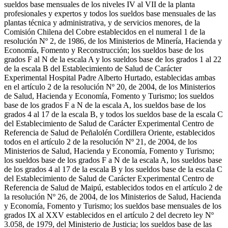
sueldos base mensuales de los niveles IV al VII de la planta
profesionales y expertos y todos los sueldos base mensuales de las
plantas técnica y administrativa, y de servicios menores, de la
Comisión Chilena del Cobre establecidos en el numeral 1 de la
resolución Nº 2, de 1986, de los Ministerios de Minería, Hacienda y
Economía, Fomento y Reconstrucción; los sueldos base de los
grados F al N de la escala A y los sueldos base de los grados 1 al 22
de la escala B del Establecimiento de Salud de Carácter
Experimental Hospital Padre Alberto Hurtado, establecidas ambas
en el artículo 2 de la resolución Nº 20, de 2004, de los Ministerios
de Salud, Hacienda y Economía, Fomento y Turismo; los sueldos
base de los grados F a N de la escala A, los sueldos base de los
grados 4 al 17 de la escala B, y todos los sueldos base de la escala C
del Establecimiento de Salud de Carácter Experimental Centro de
Referencia de Salud de Peñalolén Cordillera Oriente, establecidos
todos en el artículo 2 de la resolución Nº 21, de 2004, de los
Ministerios de Salud, Hacienda y Economía, Fomento y Turismo;
los sueldos base de los grados F a N de la escala A, los sueldos base
de los grados 4 al 17 de la escala B y los sueldos base de la escala C
del Establecimiento de Salud de Carácter Experimental Centro de
Referencia de Salud de Maipú, establecidos todos en el artículo 2 de
la resolución Nº 26, de 2004, de los Ministerios de Salud, Hacienda
y Economía, Fomento y Turismo; los sueldos base mensuales de los
grados IX al XXV establecidos en el artículo 2 del decreto ley Nº
3.058, de 1979, del Ministerio de Justicia; los sueldos base de las