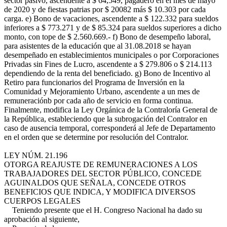
sector pasivo, ascendente a $ 64,549, pagadero en el mes de mayo
de 2020 y de fiestas patrias por $ 20082 más $ 10.303 por cada
carga. e) Bono de vacaciones, ascendente a $ 122.332 para sueldos
inferiores a $ 773.271 y de $ 85.324 para sueldos superiores a dicho
monto, con tope de $ 2.560.669.- f) Bono de desempeño laboral,
para asistentes de la educación que al 31.08.2018 se hayan
desempeñado en establecimientos municipales o por Corporaciones
Privadas sin Fines de Lucro, ascendente a $ 279.806 o $ 214.113
dependiendo de la renta del beneficiado. g) Bono de Incentivo al
Retiro para funcionarios del Programa de Inversión en la
Comunidad y Mejoramiento Urbano, ascendente a un mes de
remuneraciónb por cada año de servicio en forma continua.
Finalmente, modifica la Ley Orgánica de la Contraloría General de
la República, estableciendo que la subrogación del Contralor en
caso de ausencia temporal, corresponderá al Jefe de Departamento
en el orden que se determine por resolución del Contralor.
LEY NÚM. 21.196
OTORGA REAJUSTE DE REMUNERACIONES A LOS
TRABAJADORES DEL SECTOR PÚBLICO, CONCEDE
AGUINALDOS QUE SEÑALA, CONCEDE OTROS
BENEFICIOS QUE INDICA, Y MODIFICA DIVERSOS
CUERPOS LEGALES
Teniendo presente que el H. Congreso Nacional ha dado su
aprobación al siguiente,