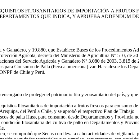
REQUISITOS FITOSANITARIOS DE IMPORTACIÓN A FRUTOS
DEPARTAMENTOS QUE INDICA, Y APRUEBA ADDENDUM DE
 y Ganadero, y 19.880, que Establece Bases de los Procedimientos Adm
otección Agrícola; decreto del Ministerio de Agricultura Nº 510, de 201
esoluciones del Servicio Agrícola y Ganadero Nº 3.080 de 2003, 3.815 d
cos para Consumo de Palta (Persea americana) var. Hass desde los Dep
s ONPF de Chile y Perú.
ncargado de proteger el patrimonio fito y zoosanitario del país, y que
quisitos fitosanitarios de importación a frutos frescos para consumo d
equipa, del Perú a Chile, y se aprobó el respectivo Plan de Trabajo.
escos de palta Hass, para consumo, desde Departamentos y Provincia no
ondición fitosanitaria del cultivo de palto en Departamentos y Provinc
le.
n, se comprobó que Senasa no lleva a cabo actividades de vigilancia par