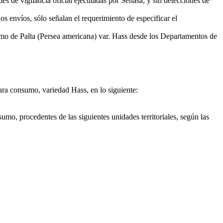
es de vigilancia oficial ejecutadas por Senasa, y sin detecciones de
s envíos, sólo señalan el requerimiento de especificar el
o de Palta (Persea americana) var. Hass desde los Departamentos de
 para consumo, variedad Hass, en lo siguiente:
umo, procedentes de las siguientes unidades territoriales, según las