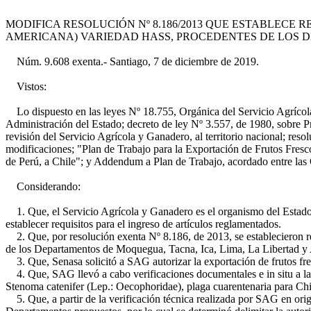
MODIFICA RESOLUCIÓN Nº 8.186/2013 QUE ESTABLECE 
AMERICANA) VARIEDAD HASS, PROCEDENTES DE LOS 
Núm. 9.608 exenta.- Santiago, 7 de diciembre de 2019.
Vistos:
Lo dispuesto en las leyes Nº 18.755, Orgánica del Servicio Agrícola
Administración del Estado; decreto de ley Nº 3.557, de 1980, sobre Pr
revisión del Servicio Agrícola y Ganadero, al territorio nacional; r
modificaciones; "Plan de Trabajo para la Exportación de Frutos Fres
de Perú, a Chile"; y Addendum a Plan de Trabajo, acordado entre la
Considerando:
1. Que, el Servicio Agrícola y Ganadero es el organismo del Estado e
establecer requisitos para el ingreso de artículos reglamentados.
2. Que, por resolución exenta Nº 8.186, de 2013, se establecieron re
de los Departamentos de Moquegua, Tacna, Ica, Lima, La Libertad y Ar
3. Que, Senasa solicitó a SAG autorizar la exportación de frutos fr
4. Que, SAG llevó a cabo verificaciones documentales e in situ a la c
Stenoma catenifer (Lep.: Oecophoridae), plaga cuarentenaria para Chi
5. Que, a partir de la verificación técnica realizada por SAG en orige