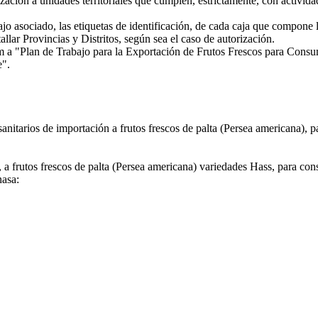
zación a unidades territoriales que cumplen, estrictamente, con actividad
asociado, las etiquetas de identificación, de cada caja que compone lo
lar Provincias y Distritos, según sea el caso de autorización.
 "Plan de Trabajo para la Exportación de Frutos Frescos para Consum
e".
tosanitarios de importación a frutos frescos de palta (Persea americana),
 a frutos frescos de palta (Persea americana) variedades Hass, para cons
nasa: