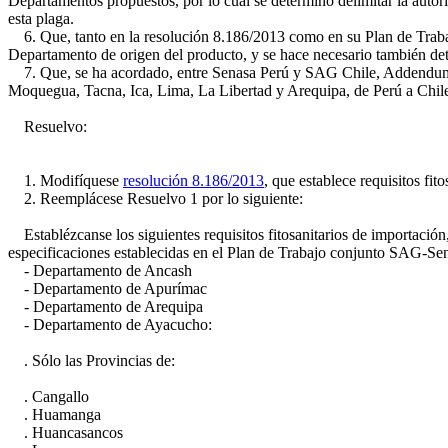
Departamentos propuestos, por lo cual se determinó delimitar la autori
esta plaga.
6. Que, tanto en la resolución 8.186/2013 como en su Plan de Trabajo 
Departamento de origen del producto, y se hace necesario también detal
7. Que, se ha acordado, entre Senasa Perú y SAG Chile, Addendum a
Moquegua, Tacna, Ica, Lima, La Libertad y Arequipa, de Perú a Chil
Resuelvo:
1. Modifíquese
resolución 8.186/2013
, que establece requisitos fi
2. Reemplácese Resuelvo 1 por lo siguiente:
Establézcanse los siguientes requisitos fitosanitarios de importación,
especificaciones establecidas en el Plan de Trabajo conjunto SAG-Se
- Departamento de Ancash
- Departamento de Apurímac
- Departamento de Arequipa
- Departamento de Ayacucho:
. Sólo las Provincias de:
. Cangallo
. Huamanga
. Huancasancos