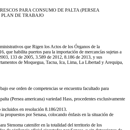
 FRESCOS PARA CONSUMO DE PALTA (PERSEA
 PLAN DE TRABAJO
inistrativos que Rigen los Actos de los Órganos de la
6, que habilita puertos para la importación de mercancías sujetas a
e 2003, 133 de 2005, 3.589 de 2012, 8.186 de 2013, y sus
artamentos de Moquegua, Tacna, Ica, Lima, La Libertad y Arequipa,
 bajo ese orden de competencias se encuentra facultado para
e palta (Persea americana) variedad Hass, procedentes exclusivamente
 incluidos en resolución 8.186/2013.
ia propuestos por Senasa, colocando énfasis en la situación de
a Stenoma catenifer en la totalidad del territorio de los