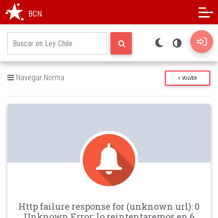
Modo oscuro
Alto contraste
BCN
Navegar Norma
VOLVER
Http failure response for (unknown url): 0
Unknown Error: lo reintentaremos en 6