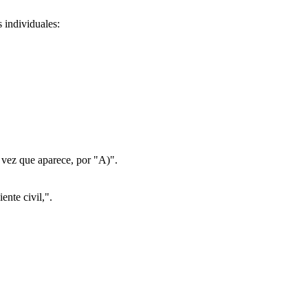
s individuales:
a vez que aparece, por "A)".
nte civil,".