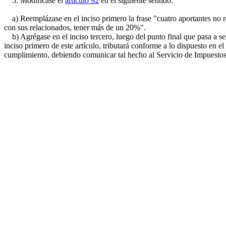
5. Modifícase el
artículo 92
en el siguiente sentido:
a) Reemplázase en el inciso primero la frase "cuatro aportantes no 
con sus relacionados, tener más de un 20%".
b) Agrégase en el inciso tercero, luego del punto final que pasa a ser 
inciso primero de este artículo, tributará conforme a lo dispuesto en e
cumplimiento, debiendo comunicar tal hecho al Servicio de Impuestos In