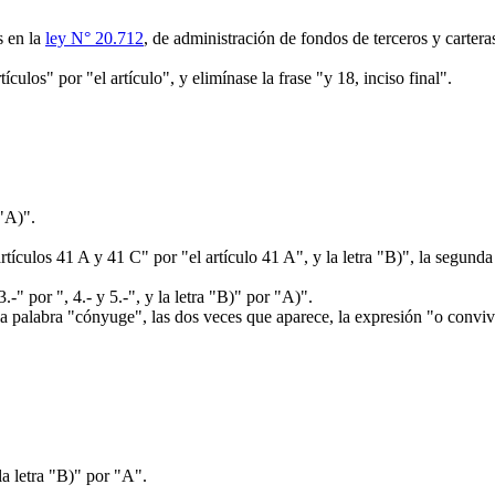
s en la
ley N° 20.712
, de administración de fondos de terceros y cartera
tículos" por "el artículo", y elimínase la frase "y 18, inciso final".
 "A)".
rtículos 41 A y 41 C" por "el artículo 41 A", y la letra "B)", la segund
" por ", 4.- y 5.-", y la letra "B)" por "A)".
 palabra "cónyuge", las dos veces que aparece, la expresión "o convivie
la letra "B)" por "A".