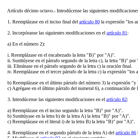
Artículo décimo octavo.- Introdúcense las siguientes modificacione
1. Reemplázase en el inciso final del
artículo 80
la expresión "los ar
2. Incorpóranse las siguientes modificaciones en el
artículo 81
:
a) En el número 2):
i. Reemplázase en el encabezado la letra "B)" por "A)".
ii. Sustitúyese en el párrafo segundo de la letra c), la letra "B)" por
iii. Elimínase en el párrafo segundo de la letra c) la oración final.
iv. Reemplázase en el tercer párrafo de la letra c) la expresión "los a
b) Reemplázase en el último párrafo del número 3) la expresión "y 3.-
c) Agrégase en el último párrafo del numeral 6), a continuación de la
3. Introdúcense las siguientes modificaciones en el
artículo 82
:
a) Reemplázase en el inciso segundo la letra "B)" por "A)".
b) Sustitúyase en la letra b) de la letra A) la letra "B)" por "A)".
c) Reemplázase en el literal i) de la letra B) la letra "B)" por "A)".
4. Reemplázase en el segundo párrafo de la letra A) del
artículo 86