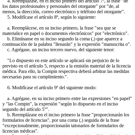
4. Reemplázase, en el inciso primero del artículo 7º, la frase "de
los datos profesionales y personales del otorgante" por "de, al
menos, la dirección, correo electrónico y teléfono del otorgante".
5. Modifícase el artículo 8º, según lo siguiente:
a. Reemplácese, en su inciso primero, la frase "sea que se
materialice en papel o documentos electrónicos" por "electrónico".
b. Elimínanse en su inciso segundo la coma (,) que aparece a
continuación de la palabra "llenarán" y la expresión "manuscrita o".
c. Agrégase, un inciso tercero nuevo, del siguiente tenor:
"Lo dispuesto en este artículo se aplicará sin perjuicio de lo
previsto en el artículo 5, respecto a la emisión material de la licencia
médica. Para ello, la Compin respectiva deberá arbitrar las medidas
necesarias para su cumplimiento.".
6. Modifícase el artículo 9º del siguiente modo:
a. Agrégase, en su inciso primero entre las expresiones "en papel"
y "las Compin", la expresión "según lo dispuesto en el inciso
segundo del artículo 5°".
b. Reemplázase en el inciso primero la frase "proporcionarán los
formularios de licencias", por una coma (,) seguida de la frase
"excepcionalmente, proporcionarán talonarios de formularios de
licencias médicas".