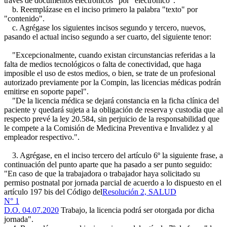
través de documentos electrónicos" por "electrónico".
b. Reemplázase en el inciso primero la palabra "texto" por
"contenido".
c. Agrégase los siguientes incisos segundo y tercero, nuevos,
pasando el actual inciso segundo a ser cuarto, del siguiente tenor:
"Excepcionalmente, cuando existan circunstancias referidas a la
falta de medios tecnológicos o falta de conectividad, que haga
imposible el uso de estos medios, o bien, se trate de un profesional
autorizado previamente por la Compin, las licencias médicas podrán
emitirse en soporte papel".
"De la licencia médica se dejará constancia en la ficha clínica del
paciente y quedará sujeta a la obligación de reserva y custodia que al
respecto prevé la ley 20.584, sin perjuicio de la responsabilidad que
le compete a la Comisión de Medicina Preventiva e Invalidez y al
empleador respectivo.".
3. Agrégase, en el inciso tercero del artículo 6º la siguiente frase, a
continuación del punto aparte que ha pasado a ser punto seguido:
"En caso de que la trabajadora o trabajador haya solicitado su
permiso postnatal por jornada parcial de acuerdo a lo dispuesto en el
artículo 197 bis del Código del
Resolución 2, SALUD
N° 1
D.O. 04.07.2020
Trabajo, la licencia podrá ser otorgada por dicha
jornada".