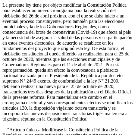
La presente ley tiene por objeto modificar la Constitución Política
para establecer un nuevo cronograma para la realización del
plebiscito del 26 de abril próximo, con el que se daba inicio a un
eventual proceso constituyente, pero también para las elecciones
municipales y la de los Gobernadores Regionales, como
consecuencia del brote de coronavirus (Covid-19) que afecta al país
y la necesidad de asegurar la salud de las personas y su participación
en estos eventos electorales, de acuerdo se establece en los
fundamentos del proyecto que originó esta ley. De esta forma, el
plebiscito constitucional queda diferido su realización para el 25 de
octubre de 2020, mientras que las elecciones municipales y de
Gobernadores Regionales para el 11 de abril de 2021. Por esta
reprogramación, queda sin efecto la convocatoria a plebiscito
nacional realizada por el Presidente de la República por decreto
supremo N° 2445 exento, de conformidad a la ley N° 21.200,
debiendo realizar una nueva para el 25 de octubre de 2020,
transcurridos tres días después de la publicación en el Diario Oficial
de la presente reforma. Para materializar este cambio en el
cronograma electoral y sus correspondientes efectos se modifican los
artículos 130, la disposición vigésimo octava transitoria y se
incorporan las nuevas disposiciones transitorias trigésima tercera a
trigésima séptima en la Constitución Política.
"Artículo único.- Modifícase la Constitución Política de la