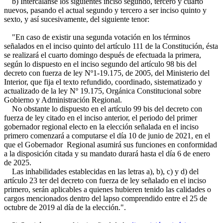
b) Intercálanse los siguientes inciso segundo, tercero y cuarto
nuevos, pasando el actual segundo y tercero a ser inciso quinto y
sexto, y así sucesivamente, del siguiente tenor:
"En caso de existir una segunda votación en los términos
señalados en el inciso quinto del artículo 111 de la Constitución, ésta
se realizará el cuarto domingo después de efectuada la primera,
según lo dispuesto en el inciso segundo del artículo 98 bis del
decreto con fuerza de ley Nº1-19.175, de 2005, del Ministerio del
Interior, que fija el texto refundido, coordinado, sistematizado y
actualizado de la ley Nº 19.175, Orgánica Constitucional sobre
Gobierno y Administración Regional.
No obstante lo dispuesto en el artículo 99 bis del decreto con
fuerza de ley citado en el inciso anterior, el periodo del primer
gobernador regional electo en la elección señalada en el inciso
primero comenzará a computarse el día 10 de junio de 2021, en el
que el Gobernador Regional asumirá sus funciones en conformidad
a la disposición citada y su mandato durará hasta el día 6 de enero
de 2025.
Las inhabilidades establecidas en las letras a), b), c) y d) del
artículo 23 ter del decreto con fuerza de ley señalado en el inciso
primero, serán aplicables a quienes hubieren tenido las calidades o
cargos mencionados dentro del lapso comprendido entre el 25 de
octubre de 2019 al día de la elección.".