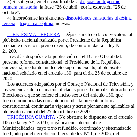
3) Sustitúyese, en el inciso final de la
disposición trigésimo
primera transitoria
, la frase "26 de abril" por la expresión "25 de
octubre".
4) Incorpóranse las siguientes
disposiciones transitorias trigésima
tercera
a
trigésima séptima
, nuevas:
"TRIGÉSIMA TERCERA
.- Déjase sin efecto la convocatoria al
plebiscito nacional realizada por el Presidente de la República
mediante decreto supremo exento, de conformidad a la ley N°
21.200.
Tres días después de la publicación en el Diario Oficial de la
presente reforma constitucional, el Presidente de la República
convocará, mediante un decreto supremo exento, al plebiscito
nacional señalado en el artículo 130, para el día 25 de octubre de
2020.
Los acuerdos adoptados por el Consejo Nacional de Televisión, y
las sentencias de reclamación dictadas por el Tribunal Calificador de
Elecciones a que se refiere el inciso sexto del artículo 130, que
fueron pronunciadas con anterioridad a la presente reforma
constitucional, continuarán vigentes y serán plenamente aplicables al
plebiscito nacional del 25 de octubre de 2020.
TRIGÉSIMA CUARTA
.- No obstante lo dispuesto en el artículo
106 de la ley Nº 18.695, orgánica constitucional de
Municipalidades, cuyo texto refundido, coordinado y sistematizado
fue fijado por el decreto con fuerza de ley Nº 1, de 2006, del