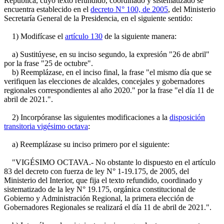
República, cuyo texto refundido, coordinado y sistematizado se
encuentra establecido en el
decreto N° 100, de 2005
, del Ministerio
Secretaría General de la Presidencia, en el siguiente sentido:
1) Modifícase el
artículo 130
de la siguiente manera:
a) Sustitúyese, en su inciso segundo, la expresión "26 de abril"
por la frase "25 de octubre".
b) Reemplázase, en el inciso final, la frase "el mismo día que se
verifiquen las elecciones de alcaldes, concejales y gobernadores
regionales correspondientes al año 2020." por la frase "el día 11 de
abril de 2021.".
2) Incorpóranse las siguientes modificaciones a la
disposición
transitoria vigésimo octava
:
a) Reemplázase su inciso primero por el siguiente:
"VIGÉSIMO OCTAVA.- No obstante lo dispuesto en el artículo
83 del decreto con fuerza de ley N° 1-19.175, de 2005, del
Ministerio del Interior, que fija el texto refundido, coordinado y
sistematizado de la ley N° 19.175, orgánica constitucional de
Gobierno y Administración Regional, la primera elección de
Gobernadores Regionales se realizará el día 11 de abril de 2021.".