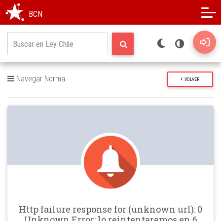
Modo oscuro
Alto contraste
BCN
Navegar Norma
VOLVER
Http failure response for (unknown url): 0
Unknown Error: lo reintentaremos en 6