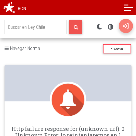
Modo oscuro
Alto contraste
BCN
Navegar Norma
VOLVER
Http failure response for (unknown url): 0
Unknown Error: lo reintentaremos en 1