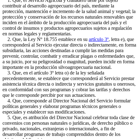
1. Que, el Servicio Agrícola y Ganadero tiene por objeto
contribuir al desarrollo agropecuario del país, mediante la
protección, mantención e incremento de la salud animal y vegetal; la
protección y conservación de los recursos naturales renovables que
inciden en el ámbito de la producción agropecuaria del país y el
control de insumos y productos agropecuarios sujetos a regulación
en normas legales y reglamentarias.
2. Que, la Ley Nº 18.755 establece en su
artículo 3º
, letra e), que
corresponderá al Servicio ejecutar directa o indirectamente, en forma
subsidiaria, las acciones destinadas a cumplir las medidas para
prevenir, controlar, combatir y erradicar plagas o enfermedades que,
a su juicio, por su peligrosidad o magnitud, pueden incidir en forma
importante en la producción silvoagropecuaria nacional.
3. Que, en el artículo 3º letra o) de la ley señalada
precedentemente, se establece que corresponderá al Servicio prestar
asistencia técnica directa o indirecta y servicios gratuitos u onerosos,
en conformidad con sus programas y cobrar las tarifas y derechos
que le corresponde percibir por sus actuaciones.
4. Que, corresponde al Director Nacional del Servicio formular
políticas generales y elaborar programas técnicos generales o
especiales y establecer sus modificaciones.
5. Que, es atribución del Director Nacional celebrar toda clase de
convenios con personas naturales o jurídicas, de derecho público o
privado, nacionales, extranjeras o internacionales, a fin de
desarrollar programas de trabajo comprendidos dentro de los