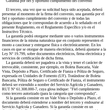
Garantía por fiel y oportuno cumplimiento del convenio
El tercero, una vez que su solicitud haya sido aceptada, deberá
presentar al momento de la firma del convenio, una garantía por el
fiel y oportuno cumplimiento del convenio y de todas las
obligaciones que le correspondan de acuerdo a lo señalado en el
presente Reglamento, en el Reglamento Específico y/o en el
Instructivo Técnico.
La garantía podrá otorgarse mediante uno o varios instrumentos
financieros de la misma naturaleza que en conjunto representen el
monto a caucionar y entregarse física o electrónicamente. En los
casos en que se otorgue de manera electrónica, deberá ajustarse a la
Ley Nº 19.799, sobre documentos electrónicos, firma electrónica y
servicios de certificación de dicha firma.
La garantía deberá ser pagadera a la vista y tener el carácter de
irrevocable, consistente, por ejemplo, en Boleta Bancaria, Vale
Vista, Depósito a Plazo, Certificado de Fianza o Póliza de Seguro,
expresada en Unidades de Fomento (UF). Tratándose de Boleta
Bancaria, Póliza de Seguro o Certificado de Fianza, el instrumento
deberá ser extendido a nombre del Servicio Agrícola y Ganadero,
RUT Nº 61.308.000-7, cuya glosa indique: "Fiel cumplimiento
como tercero autorizado (para la categoría que corresponda)".
Si la garantía consiste en un Vale Vista o Depósito a Plazo, el
documento deberá extenderse a nombre del tercero y endosarse al
Servicio Agrícola y Ganadero. Si la garantía consiste en un