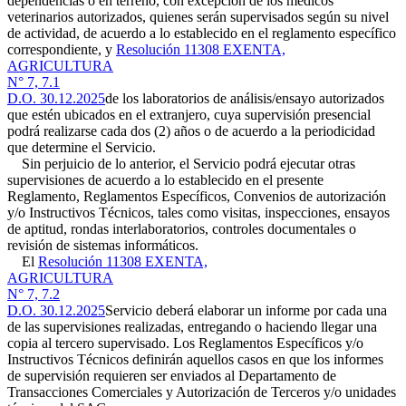
dependencias o en terreno, con excepción de los médicos
veterinarios autorizados, quienes serán supervisados según su nivel
de actividad, de acuerdo a lo establecido en el reglamento específico
correspondiente, y
Resolución 11308 EXENTA,
AGRICULTURA
N° 7, 7.1
D.O. 30.12.2025
de los laboratorios de análisis/ensayo autorizados
que estén ubicados en el extranjero, cuya supervisión presencial
podrá realizarse cada dos (2) años o de acuerdo a la periodicidad
que determine el Servicio.
Sin perjuicio de lo anterior, el Servicio podrá ejecutar otras
supervisiones de acuerdo a lo establecido en el presente
Reglamento, Reglamentos Específicos, Convenios de autorización
y/o Instructivos Técnicos, tales como visitas, inspecciones, ensayos
de aptitud, rondas interlaboratorios, controles documentales o
revisión de sistemas informáticos.
El
Resolución 11308 EXENTA,
AGRICULTURA
N° 7, 7.2
D.O. 30.12.2025
Servicio deberá elaborar un informe por cada una
de las supervisiones realizadas, entregando o haciendo llegar una
copia al tercero supervisado. Los Reglamentos Específicos y/o
Instructivos Técnicos definirán aquellos casos en que los informes
de supervisión requieren ser enviados al Departamento de
Transacciones Comerciales y Autorización de Terceros y/o unidades