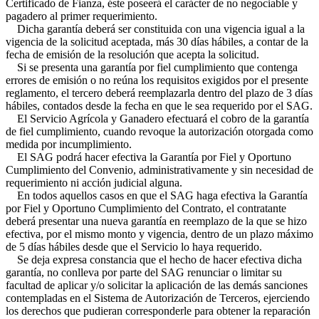
Certificado de Fianza, éste poseerá el carácter de no negociable y
pagadero al primer requerimiento.
Dicha garantía deberá ser constituida con una vigencia igual a la
vigencia de la solicitud aceptada, más 30 días hábiles, a contar de la
fecha de emisión de la resolución que acepta la solicitud.
Si se presenta una garantía por fiel cumplimiento que contenga
errores de emisión o no reúna los requisitos exigidos por el presente
reglamento, el tercero deberá reemplazarla dentro del plazo de 3 días
hábiles, contados desde la fecha en que le sea requerido por el SAG.
El Servicio Agrícola y Ganadero efectuará el cobro de la garantía
de fiel cumplimiento, cuando revoque la autorización otorgada como
medida por incumplimiento.
El SAG podrá hacer efectiva la Garantía por Fiel y Oportuno
Cumplimiento del Convenio, administrativamente y sin necesidad de
requerimiento ni acción judicial alguna.
En todos aquellos casos en que el SAG haga efectiva la Garantía
por Fiel y Oportuno Cumplimiento del Contrato, el contratante
deberá presentar una nueva garantía en reemplazo de la que se hizo
efectiva, por el mismo monto y vigencia, dentro de un plazo máximo
de 5 días hábiles desde que el Servicio lo haya requerido.
Se deja expresa constancia que el hecho de hacer efectiva dicha
garantía, no conlleva por parte del SAG renunciar o limitar su
facultad de aplicar y/o solicitar la aplicación de las demás sanciones
contempladas en el Sistema de Autorización de Terceros, ejerciendo
los derechos que pudieran corresponderle para obtener la reparación