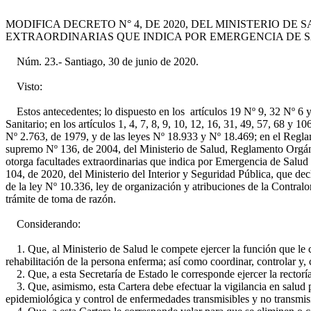
MODIFICA DECRETO N° 4, DE 2020, DEL MINISTERIO D
EXTRAORDINARIAS QUE INDICA POR EMERGENCIA DE SA
Núm. 23.- Santiago, 30 de junio de 2020.
Visto:
Estos antecedentes; lo dispuesto en los artículos 19 Nº 9, 32 Nº 6 y 35
Sanitario; en los artículos 1, 4, 7, 8, 9, 10, 12, 16, 31, 49, 57, 68 y 
Nº 2.763, de 1979, y de las leyes Nº 18.933 y Nº 18.469; en el Reglam
supremo Nº 136, de 2004, del Ministerio de Salud, Reglamento Orgánico
otorga facultades extraordinarias que indica por Emergencia de Salu
104, de 2020, del Ministerio del Interior y Seguridad Pública, que decl
de la ley Nº 10.336, ley de organización y atribuciones de la Contralo
trámite de toma de razón.
Considerando:
1. Que, al Ministerio de Salud le compete ejercer la función que le co
rehabilitación de la persona enferma; así como coordinar, controlar y,
2. Que, a esta Secretaría de Estado le corresponde ejercer la rectoría 
3. Que, asimismo, esta Cartera debe efectuar la vigilancia en salud p
epidemiológica y control de enfermedades transmisibles y no transmisi