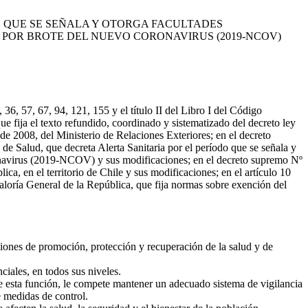
DO QUE SE SEÑALA Y OTORGA FACULTADES
 POR BROTE DEL NUEVO CORONAVIRUS (2019-NCOV)
36, 57, 67, 94, 121, 155 y el título II del Libro I del Código
que fija el texto refundido, coordinado y sistematizado del decreto ley
de 2008, del Ministerio de Relaciones Exteriores; en el decreto
e Salud, que decreta Alerta Sanitaria por el período que se señala y
ronavirus (2019-NCOV) y sus modificaciones; en el decreto supremo Nº
ca, en el territorio de Chile y sus modificaciones; en el artículo 10
raloría General de la República, que fija normas sobre exención del
cciones de promoción, protección y recuperación de la salud y de
ciales, en todos sus niveles.
de esta función, le compete mantener un adecuado sistema de vigilancia
e medidas de control.