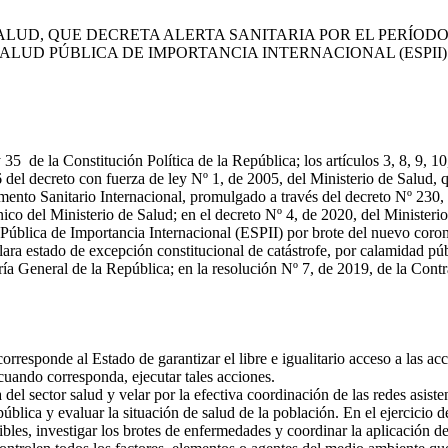
E SALUD, QUE DECRETA ALERTA SANITARIA POR EL PERÍO
LUD PÚBLICA DE IMPORTANCIA INTERNACIONAL (ESPII)
 de la Constitución Política de la República; los artículos 3, 8, 9, 10, 
106 del decreto con fuerza de ley Nº 1, de 2005, del Ministerio de Salud, 
ento Sanitario Internacional, promulgado a través del decreto Nº 230, 
 del Ministerio de Salud; en el decreto Nº 4, de 2020, del Ministerio d
d Pública de Importancia Internacional (ESPII) por brote del nuevo co
ara estado de excepción constitucional de catástrofe, por calamidad públi
ría General de la República; en la resolución Nº 7, de 2019, de la Cont
rresponde al Estado de garantizar el libre e igualitario acceso a las a
 cuando corresponda, ejecutar tales acciones.
del sector salud y velar por la efectiva coordinación de las redes asisten
ública y evaluar la situación de salud de la población. En el ejercicio 
bles, investigar los brotes de enfermedades y coordinar la aplicación d