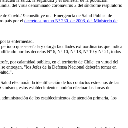
fecten la salud, la seguridad y el bienestar de la población.
ndial del virus denominado coronavirus-2 del síndrome respiratorio
te de Covid-19 constituye una Emergencia de Salud Pública de
ro país por el
decreto supremo Nº 230, de 2008, del Ministerio de
 por la enfermedad.
 período que se señala y otorga facultades extraordinarias que indica
ificado por los decretos Nº 6, Nº 10, Nº 18, Nº 19 y Nº 21, todos
e, por calamidad pública, en el territorio de Chile, en virtud del
ahí se entregan, "los Jefes de la Defensa Nacional deberán tomar en
Salud.".
Salud efectuarán la identificación de los contactos estrechos de las
imismo, estos establecimientos podrán efectuar las tareas de
a administración de los establecimientos de atención primaria, los