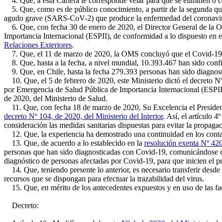
4. Que, a esta Cartera le corresponde velar para que se eliminen o con
5. Que, como es de público conocimiento, a partir de la segunda qui
agudo grave (SARS-CoV-2) que produce la enfermedad del corona
6. Que, con fecha 30 de enero de 2020, el Director General de la O
Importancia Internacional (ESPII), de conformidad a lo dispuesto en e
Relaciones Exteriores
.
7. Que, el 11 de marzo de 2020, la OMS concluyó que el Covid-19
8. Que, hasta a la fecha, a nivel mundial, 10.393.467 han sido conf
9. Que, en Chile, hasta la fecha 279.393 personas han sido diagnost
10. Que, el 5 de febrero de 2020, este Ministerio dictó el decreto Nº 
por Emergencia de Salud Pública de Importancia Internacional (ESPII
de 2020, del Ministerio de Salud.
11. Que, con fecha 18 de marzo de 2020, Su Excelencia el Presidente d
decreto Nº 104, de 2020, del Ministerio del Interior
. Así, el artículo 
consideración las medidas sanitarias dispuestas para evitar la propaga
12. Que, la experiencia ha demostrado una continuidad en los contag
13. Que, de acuerdo a lo establecido en la
resolución exenta Nº 42
personas que han sido diagnosticadas con Covid-19, comunicándose con
diagnóstico de personas afectadas por Covid-19, para que inicien el pr
14. Que, teniendo presente lo anterior, es necesario transferir desde 
recursos que se dispongan para efectuar la trazabilidad del virus.
15. Que, en mérito de los antecedentes expuestos y en uso de las facu
Decreto: