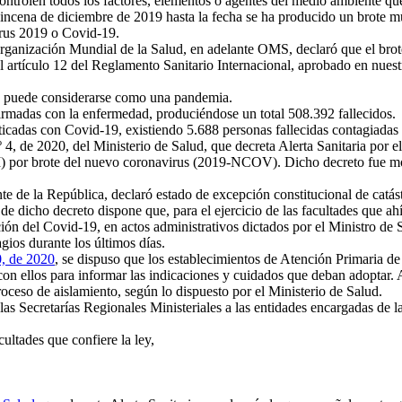
trolen todos los factores, elementos o agentes del medio ambiente que a
ncena de diciembre de 2019 hasta la fecha se ha producido un brote mu
virus 2019 o Covid-19.
rganización Mundial de la Salud, en adelante OMS, declaró que el bro
l artículo 12 del Reglamento Sanitario Internacional, aprobado en nuest
 puede considerarse como una pandemia.
irmadas con la enfermedad, produciéndose un total 508.392 fallecidos.
icadas con Covid-19, existiendo 5.688 personas fallecidas contagiadas
4, de 2020, del Ministerio de Salud, que decreta Alerta Sanitaria por el
) por brote del nuevo coronavirus (2019-NCOV). Dicho decreto fue mod
e la República, declaró estado de excepción constitucional de catástrof
4º de dicho decreto dispone que, para el ejercicio de las facultades que 
ción del Covid-19, en actos administrativos dictados por el Ministro de 
ios durante los últimos días.
0, de 2020
, se dispuso que los establecimientos de Atención Primaria de 
 ellos para informar las indicaciones y cuidados que deban adoptar. As
oceso de aislamiento, según lo dispuesto por el Ministerio de Salud.
las Secretarías Regionales Ministeriales a las entidades encargadas de l
ltades que confiere la ley,