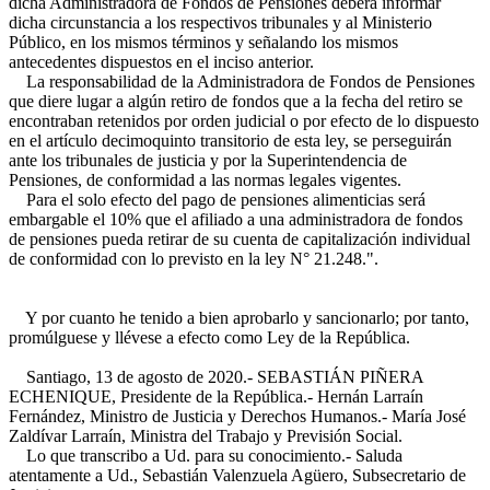
dicha Administradora de Fondos de Pensiones deberá informar
dicha circunstancia a los respectivos tribunales y al Ministerio
Público, en los mismos términos y señalando los mismos
antecedentes dispuestos en el inciso anterior.
La responsabilidad de la Administradora de Fondos de Pensiones
que diere lugar a algún retiro de fondos que a la fecha del retiro se
encontraban retenidos por orden judicial o por efecto de lo dispuesto
en el artículo decimoquinto transitorio de esta ley, se perseguirán
ante los tribunales de justicia y por la Superintendencia de
Pensiones, de conformidad a las normas legales vigentes.
Para el solo efecto del pago de pensiones alimenticias será
embargable el 10% que el afiliado a una administradora de fondos
de pensiones pueda retirar de su cuenta de capitalización individual
de conformidad con lo previsto en la ley N° 21.248.".
Y por cuanto he tenido a bien aprobarlo y sancionarlo; por tanto,
promúlguese y llévese a efecto como Ley de la República.
Santiago, 13 de agosto de 2020.- SEBASTIÁN PIÑERA
ECHENIQUE, Presidente de la República.- Hernán Larraín
Fernández, Ministro de Justicia y Derechos Humanos.- María José
Zaldívar Larraín, Ministra del Trabajo y Previsión Social.
Lo que transcribo a Ud. para su conocimiento.- Saluda
atentamente a Ud., Sebastián Valenzuela Agüero, Subsecretario de