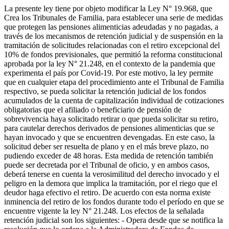
La presente ley tiene por objeto modificar la Ley N° 19.968, que
Crea los Tribunales de Familia, para establecer una serie de medidas
que protegen las pensiones alimenticias adeudadas y no pagadas, a
través de los mecanismos de retención judicial y de suspensión en la
tramitación de solicitudes relacionadas con el retiro excepcional del
10% de fondos previsionales, que permitió la reforma constitucional
aprobada por la ley N° 21.248, en el contexto de la pandemia que
experimenta el país por Covid-19. Por este motivo, la ley permite
que en cualquier etapa del procedimiento ante el Tribunal de Familia
respectivo, se pueda solicitar la retención judicial de los fondos
acumulados de la cuenta de capitalización individual de cotizaciones
obligatorias que el afiliado o beneficiario de pensión de
sobrevivencia haya solicitado retirar o que pueda solicitar su retiro,
para cautelar derechos derivados de pensiones alimenticias que se
hayan invocado y que se encuentren devengadas. En este caso, la
solicitud deber ser resuelta de plano y en el más breve plazo, no
pudiendo exceder de 48 horas. Esta medida de retención también
puede ser decretada por el Tribunal de oficio, y en ambos casos,
deberá tenerse en cuenta la verosimilitud del derecho invocado y el
peligro en la demora que implica la tramitación, por el riego que el
deudor haga efectivo el retiro. De acuerdo con esta norma existe
inminencia del retiro de los fondos durante todo el período en que se
encuentre vigente la ley N° 21.248. Los efectos de la señalada
retención judicial son los siguientes: - Opera desde que se notifica la