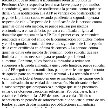
resolución que lo ordena a la Administradora de Fondos de
Pensiones (AFP) respectiva (en el más breve plazo y por medios
electrónicos), aun antes de notificarse a la persona contra quien se
dicte. - Si la notificación a la AFP se verifica con posterioridad al
pago de la primera cuota, estando pendiente la segunda, operará
respecto de ella. - Respecto de la notificación de la persona contra
quien se dirige esta medida, se puede realizar por medios
electrónicos, o en su defecto, por carta certificada dirigida al
domicilio que registra en la AFP. En el primer caso, se entenderá
practicada a contar del envío de la comunicación por dichos medios,
y en el segundo, a contar del tercer día siguiente al de la recepción
de la carta certificada en oficina de correos. - La persona contra
quien se dirige esta medida de retención, podrá solicitar que sea
limitada al monto necesario para responder por la deuda de
alimentos. Por tanto, si los fondos autorizados a retirar son
superiores a la deuda alimenticia que quedó limitada, puede solicitar
a la AFP seguir con la tramitación, para que se le entregue el monto
de aquella parte no retenida por el tribunal. - La retención tendrá
valor durante todo el tiempo en que se mantengan las causas que la
han motivado, sin necesidad de renovación. No obstante, deberá
alzarse siempre que desaparezca el peligro que se ha procurado
evitar o se otorguen cauciones suficientes. Por otra parte, la ley
establece el deber de las AFP de consultar a cada afiliado o
beneficiario de pensión de sobrevivencia que solicite el retiro de sus
fondos, si tiene deudas impagas por obligaciones alimentarias