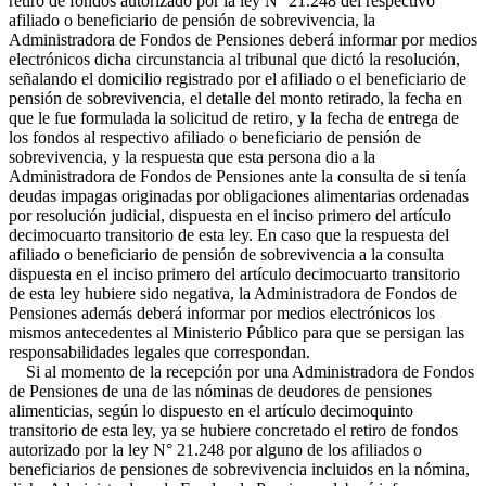
retiro de fondos autorizado por la ley N° 21.248 del respectivo
afiliado o beneficiario de pensión de sobrevivencia, la
Administradora de Fondos de Pensiones deberá informar por medios
electrónicos dicha circunstancia al tribunal que dictó la resolución,
señalando el domicilio registrado por el afiliado o el beneficiario de
pensión de sobrevivencia, el detalle del monto retirado, la fecha en
que le fue formulada la solicitud de retiro, y la fecha de entrega de
los fondos al respectivo afiliado o beneficiario de pensión de
sobrevivencia, y la respuesta que esta persona dio a la
Administradora de Fondos de Pensiones ante la consulta de si tenía
deudas impagas originadas por obligaciones alimentarias ordenadas
por resolución judicial, dispuesta en el inciso primero del artículo
decimocuarto transitorio de esta ley. En caso que la respuesta del
afiliado o beneficiario de pensión de sobrevivencia a la consulta
dispuesta en el inciso primero del artículo decimocuarto transitorio
de esta ley hubiere sido negativa, la Administradora de Fondos de
Pensiones además deberá informar por medios electrónicos los
mismos antecedentes al Ministerio Público para que se persigan las
responsabilidades legales que correspondan.
Si al momento de la recepción por una Administradora de Fondos
de Pensiones de una de las nóminas de deudores de pensiones
alimenticias, según lo dispuesto en el artículo decimoquinto
transitorio de esta ley, ya se hubiere concretado el retiro de fondos
autorizado por la ley N° 21.248 por alguno de los afiliados o
beneficiarios de pensiones de sobrevivencia incluidos en la nómina,