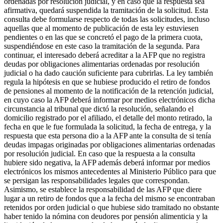
ordenadas por resolución judicial, y en caso que la respuesta sea
afirmativa, quedará suspendida la tramitación de la solicitud. Esta
consulta debe formularse respecto de todas las solicitudes, incluso
aquellas que al momento de publicación de esta ley estuviesen
pendientes o en las que se concretó el pago de la primera cuota,
suspendiéndose en este caso la tramitación de la segunda. Para
continuar, el interesado deberá acreditar a la AFP que no registra
deudas por obligaciones alimentarias ordenadas por resolución
judicial o ha dado caución suficiente para cubrirlas. La ley también
regula la hipótesis en que se hubiese producido el retiro de fondos
de pensiones al momento de la notificación de la retención judicial,
en cuyo caso la AFP deberá informar por medios electrónicos dicha
circunstancia al tribunal que dictó la resolución, señalando el
domicilio registrado por el afiliado, el detalle del monto retirado, la
fecha en que le fue formulada la solicitud, la fecha de entrega, y la
respuesta que esta persona dio a la AFP ante la consulta de si tenía
deudas impagas originadas por obligaciones alimentarias ordenadas
por resolución judicial. En caso que la respuesta a la consulta
hubiere sido negativa, la AFP además deberá informar por medios
electrónicos los mismos antecedentes al Ministerio Público para que
se persigan las responsabilidades legales que correspondan.
Asimismo, se establece la responsabilidad de las AFP que diere
lugar a un retiro de fondos que a la fecha del mismo se encontraban
retenidos por orden judicial o que hubiese sido tramitado no obstante
haber tenido la nómina con deudores por pensión alimenticia y la