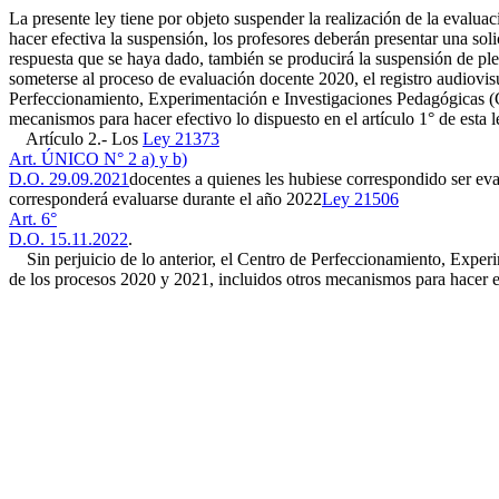
La presente ley tiene por objeto suspender la realización de la eval
hacer efectiva la suspensión, los profesores deberán presentar una sol
respuesta que se haya dado, también se producirá la suspensión de plen
someterse al proceso de evaluación docente 2020, el registro audiovis
Perfeccionamiento, Experimentación e Investigaciones Pedagógicas (CP
mecanismos para hacer efectivo lo dispuesto en el artículo 1° de esta l
Artículo 2.- Los
Ley 21373
Art. ÚNICO N° 2 a) y b)
D.O. 29.09.2021
docentes a quienes les hubiese correspondido ser eva
corresponderá evaluarse durante el año 2022
Ley 21506
Art. 6°
D.O. 15.11.2022
.
Sin perjuicio de lo anterior, el Centro de Perfeccionamiento, Experi
de los procesos 2020 y 2021, incluidos otros mecanismos para hacer efe