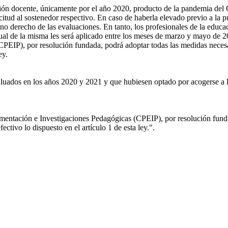
uación docente, únicamente por el año 2020, producto de la pandemia del
icitud al sostenedor respectivo. En caso de haberla elevado previo a la 
o derecho de las evaluaciones. En tanto, los profesionales de la educaci
ual de la misma les será aplicado entre los meses de marzo y mayo de 2
EIP), por resolución fundada, podrá adoptar todas las medidas necesar
ey.
luados en los años 2020 y 2021 y que hubiesen optado por acogerse a la
mentación e Investigaciones Pedagógicas (CPEIP), por resolución funda
ctivo lo dispuesto en el artículo 1 de esta ley.".