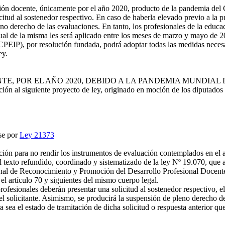
uación docente, únicamente por el año 2020, producto de la pandemia del
icitud al sostenedor respectivo. En caso de haberla elevado previo a la 
o derecho de las evaluaciones. En tanto, los profesionales de la educaci
ual de la misma les será aplicado entre los meses de marzo y mayo de 2
EIP), por resolución fundada, podrá adoptar todas las medidas necesar
ey.
E, POR EL AÑO 2020, DEBIDO A LA PANDEMIA MUNDIAL 
 al siguiente proyecto de ley, originado en moción de los diputados 
se por
Ley 21373
ción para no rendir los instrumentos de evaluación contemplados en el 
 texto refundido, coordinado y sistematizado de la ley Nº 19.070, que a
al de Reconocimiento y Promoción del Desarrollo Profesional Docente; 
 artículo 70 y siguientes del mismo cuerpo legal.
ofesionales deberán presentar una solicitud al sostenedor respectivo, el
l solicitante. Asimismo, se producirá la suspensión de pleno derecho de
ra sea el estado de tramitación de dicha solicitud o respuesta anterior q