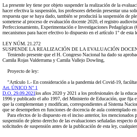
La presente ley tiene por objeto suspender la realización de la eval
hacer efectiva la suspensión, los profesores deberán presentar una sol
respuesta que se haya dado, también se producirá la suspensión de plen
someterse al proceso de evaluación docente 2020, el registro audiovis
Perfeccionamiento, Experimentación e Investigaciones Pedagógicas (CP
mecanismos para hacer efectivo lo dispuesto en el artículo 1° de esta l
LEY NÚM. 21.272
SUSPENDE LA REALIZACIÓN DE LA EVALUACIÓN DOCENT
Teniendo presente que el H. Congreso Nacional ha dado su aprobación
Camila Rojas Valderrama y Camila Vallejo Dowling,
Proyecto de ley:
"Artículo 1.- En consideración a la pandemia del Covid-19, facúlta
Art. ÚNICO N° 1
D.O. 29.09.2021
los años 2020 y 2021 a los profesionales de la educa
1996 y publicado el año 1997, del Ministerio de Educación, que fija el
que la complementan y modifican, correspondientes al Sistema Nacion
que se desempeñen en funciones de docencia de aula contemplado en el
Para efectos de lo dispuesto en el inciso anterior, los mencionados pr
suspensión de pleno derecho de las evaluaciones señaladas respecto de
solicitudes de suspensión antes de la publicación de esta ley, cualquie