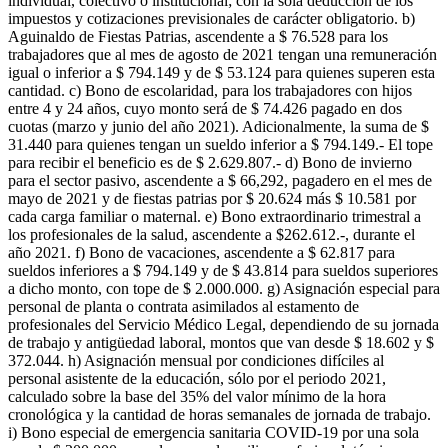
individual, colectivo o institucional; con la sola deducción de los
impuestos y cotizaciones previsionales de carácter obligatorio. b)
Aguinaldo de Fiestas Patrias, ascendente a $ 76.528 para los
trabajadores que al mes de agosto de 2021 tengan una remuneración
igual o inferior a $ 794.149 y de $ 53.124 para quienes superen esta
cantidad. c) Bono de escolaridad, para los trabajadores con hijos
entre 4 y 24 años, cuyo monto será de $ 74.426 pagado en dos
cuotas (marzo y junio del año 2021). Adicionalmente, la suma de $
31.440 para quienes tengan un sueldo inferior a $ 794.149.- El tope
para recibir el beneficio es de $ 2.629.807.- d) Bono de invierno
para el sector pasivo, ascendente a $ 66,292, pagadero en el mes de
mayo de 2021 y de fiestas patrias por $ 20.624 más $ 10.581 por
cada carga familiar o maternal. e) Bono extraordinario trimestral a
los profesionales de la salud, ascendente a $262.612.-, durante el
año 2021. f) Bono de vacaciones, ascendente a $ 62.817 para
sueldos inferiores a $ 794.149 y de $ 43.814 para sueldos superiores
a dicho monto, con tope de $ 2.000.000. g) Asignación especial para
personal de planta o contrata asimilados al estamento de
profesionales del Servicio Médico Legal, dependiendo de su jornada
de trabajo y antigüedad laboral, montos que van desde $ 18.602 y $
372.044. h) Asignación mensual por condiciones difíciles al
personal asistente de la educación, sólo por el periodo 2021,
calculado sobre la base del 35% del valor mínimo de la hora
cronológica y la cantidad de horas semanales de jornada de trabajo.
i) Bono especial de emergencia sanitaria COVID-19 por una sola