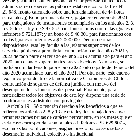
vez de $ 200.000 para el personal auxiliar profesional, técnico y
administrativo de servicios públicos establecidos por la Ley N°
21.646, monto calculado sobre una jornada laboral de 44 horas
semanales. j) Bono por una sola vez, pagadero en enero de 2021,
para trabajadores de instituciones contempladas en los artículos 2, 3,
5 y 6 de esta ley, de $ 97.657 para funcionarios con rentas iguales o
inferiores $ 721.187; y un bono de $ 48.301 para funcionarios con
rentas iguales o inferiores a $ 2.000.000. Dentro de otras
disposiciones, esta ley faculta a las jefaturas superiores de los
servicios públicos a permitir la acumulación para los años 2021 y
2022 de todo parte del feriado del año 2019 acumulado para el año
2020, aun cuando supere límites preestablecidos. Asimismo, se
podrá acumular feriado para el año 2022 todo o parte del feriado del
año 2020 acumulado para el año 2021. Por otra parte, este cuerpo
legal incorpora dentro de la normativa de Carabineros de Chile la
contratación de seguros de defensa jurídica con motivo del
desempeño de las funciones del personal. Finalmente, para
materializar todos los objetivos de esta ley, dispone una serie de
modificaciones a distintos cuerpos legales.
Artículo 19.- Sólo tendrán derecho a los beneficios a que se
refieren los artículos 2, 8 y 13 de esta ley, los trabajadores cuyas
remuneraciones brutas de carácter permanente, en los meses que en
cada caso corresponda, sean iguales o inferiores a $2.629.807.-,
excluidas las bonificaciones, asignaciones o bonos asociados al
desempeño individual, colectivo o institucional.