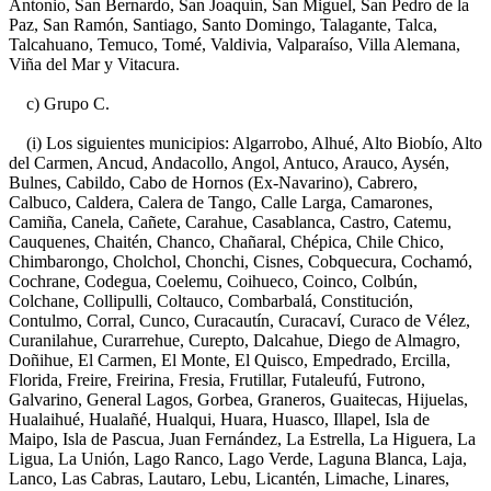
Antonio, San Bernardo, San Joaquín, San Miguel, San Pedro de la
Paz, San Ramón, Santiago, Santo Domingo, Talagante, Talca,
Talcahuano, Temuco, Tomé, Valdivia, Valparaíso, Villa Alemana,
Viña del Mar y Vitacura.
c) Grupo C.
(i) Los siguientes municipios: Algarrobo, Alhué, Alto Biobío, Alto
del Carmen, Ancud, Andacollo, Angol, Antuco, Arauco, Aysén,
Bulnes, Cabildo, Cabo de Hornos (Ex-Navarino), Cabrero,
Calbuco, Caldera, Calera de Tango, Calle Larga, Camarones,
Camiña, Canela, Cañete, Carahue, Casablanca, Castro, Catemu,
Cauquenes, Chaitén, Chanco, Chañaral, Chépica, Chile Chico,
Chimbarongo, Cholchol, Chonchi, Cisnes, Cobquecura, Cochamó,
Cochrane, Codegua, Coelemu, Coihueco, Coinco, Colbún,
Colchane, Collipulli, Coltauco, Combarbalá, Constitución,
Contulmo, Corral, Cunco, Curacautín, Curacaví, Curaco de Vélez,
Curanilahue, Curarrehue, Curepto, Dalcahue, Diego de Almagro,
Doñihue, El Carmen, El Monte, El Quisco, Empedrado, Ercilla,
Florida, Freire, Freirina, Fresia, Frutillar, Futaleufú, Futrono,
Galvarino, General Lagos, Gorbea, Graneros, Guaitecas, Hijuelas,
Hualaihué, Hualañé, Hualqui, Huara, Huasco, Illapel, Isla de
Maipo, Isla de Pascua, Juan Fernández, La Estrella, La Higuera, La
Ligua, La Unión, Lago Ranco, Lago Verde, Laguna Blanca, Laja,
Lanco, Las Cabras, Lautaro, Lebu, Licantén, Limache, Linares,