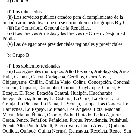
a) Grupo A.
(i) Los ministerios.
(ii) Los servicios públicos creados para el cumplimiento de la
función administrativa, que no se encuentren en los grupos B y C.
(iii) La Contraloría General de la República.
(iv) Las Fuerzas Armadas y las Fuerzas de Orden y Seguridad
Pública.
(v) Las delegaciones presidenciales regionales y provinciales.
b) Grupo B.
(i) Los gobiernos regionales.
(ii) Los siguientes municipios: Alto Hospicio, Antofagasta, Arica,
Buin, Calama, Calera, Cartagena, Cerrillos, Cerro Navia,
Chiguayante, Chillán, Chillán Viejo, Colina, Concepción, Conchalí,
Concón, Copiapó, Coquimbo, Coronel, Coyhaique, Curicó, El
Bosque, El Tabo, Estación Central, Hualpén, Huechuraba,
Independencia, Iquique, La Cisterna, La Cruz, La Florida, La
Granja, La Pintana, La Reina, La Serena, Lampa, Las Condes, Lo
Barnechea, Lo Espejo, Lo Prado, Los Ángeles, Lota, Machalí,
Macul, Maipú, Ñuñoa, Osorno, Padre Hurtado, Pedro Aguirre
Cerda, Penco, Peñaflor, Peñalolén, Pirque, Providencia, Pudahuel,
Puente Alto, Puerto Montt, Puerto Varas, Punta Arenas, Quilicura,
Quillota, Quilpué, Quinta Normal, Rancagua, Recoleta, Renca, San