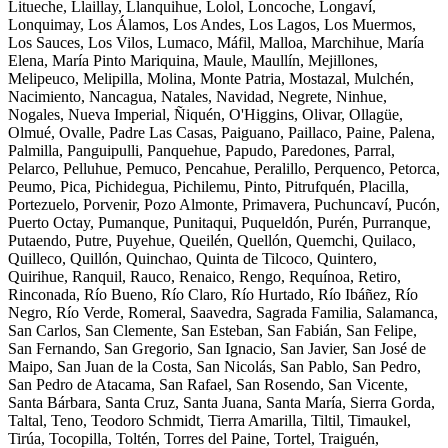
Litueche, Llaillay, Llanquihue, Lolol, Loncoche, Longaví,
Lonquimay, Los Álamos, Los Andes, Los Lagos, Los Muermos,
Los Sauces, Los Vilos, Lumaco, Máfil, Malloa, Marchihue, María
Elena, María Pinto Mariquina, Maule, Maullín, Mejillones,
Melipeuco, Melipilla, Molina, Monte Patria, Mostazal, Mulchén,
Nacimiento, Nancagua, Natales, Navidad, Negrete, Ninhue,
Nogales, Nueva Imperial, Ñiquén, O'Higgins, Olivar, Ollagüe,
Olmué, Ovalle, Padre Las Casas, Paiguano, Paillaco, Paine, Palena,
Palmilla, Panguipulli, Panquehue, Papudo, Paredones, Parral,
Pelarco, Pelluhue, Pemuco, Pencahue, Peralillo, Perquenco, Petorca,
Peumo, Pica, Pichidegua, Pichilemu, Pinto, Pitrufquén, Placilla,
Portezuelo, Porvenir, Pozo Almonte, Primavera, Puchuncaví, Pucón,
Puerto Octay, Pumanque, Punitaqui, Puqueldón, Purén, Purranque,
Putaendo, Putre, Puyehue, Queilén, Quellón, Quemchi, Quilaco,
Quilleco, Quillón, Quinchao, Quinta de Tilcoco, Quintero,
Quirihue, Ranquil, Rauco, Renaico, Rengo, Requínoa, Retiro,
Rinconada, Río Bueno, Río Claro, Río Hurtado, Río Ibáñez, Río
Negro, Río Verde, Romeral, Saavedra, Sagrada Familia, Salamanca,
San Carlos, San Clemente, San Esteban, San Fabián, San Felipe,
San Fernando, San Gregorio, San Ignacio, San Javier, San José de
Maipo, San Juan de la Costa, San Nicolás, San Pablo, San Pedro,
San Pedro de Atacama, San Rafael, San Rosendo, San Vicente,
Santa Bárbara, Santa Cruz, Santa Juana, Santa María, Sierra Gorda,
Taltal, Teno, Teodoro Schmidt, Tierra Amarilla, Tiltil, Timaukel,
Tirúa, Tocopilla, Toltén, Torres del Paine, Tortel, Traiguén,