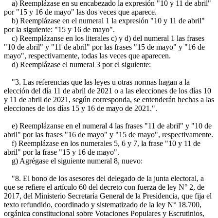
a) Reemplázase en su encabezado la expresión "10 y 11 de abril"
por "15 y 16 de mayo" las dos veces que aparece.
b) Reemplázase en el numeral 1 la expresión "10 y 11 de abril"
por la siguiente: "15 y 16 de mayo".
c) Reemplázanse en los literales c) y d) del numeral 1 las frases
"10 de abril" y "11 de abril" por las frases "15 de mayo" y "16 de
mayo", respectivamente, todas las veces que aparecen.
d) Reemplázase el numeral 3 por el siguiente:
"3. Las referencias que las leyes u otras normas hagan a la
elección del día 11 de abril de 2021 o a las elecciones de los días 10
y 11 de abril de 2021, según corresponda, se entenderán hechas a las
elecciones de los días 15 y 16 de mayo de 2021.".
e) Reemplázanse en el numeral 4 las frases "11 de abril" y "10 de
abril" por las frases "16 de mayo" y "15 de mayo", respectivamente.
f) Reemplázase en los numerales 5, 6 y 7, la frase "10 y 11 de
abril" por la frase "15 y 16 de mayo".
g) Agrégase el siguiente numeral 8, nuevo:
"8. El bono de los asesores del delegado de la junta electoral, a
que se refiere el artículo 60 del decreto con fuerza de ley N° 2, de
2017, del Ministerio Secretaría General de la Presidencia, que fija el
texto refundido, coordinado y sistematizado de la ley N° 18.700,
orgánica constitucional sobre Votaciones Populares y Escrutinios,