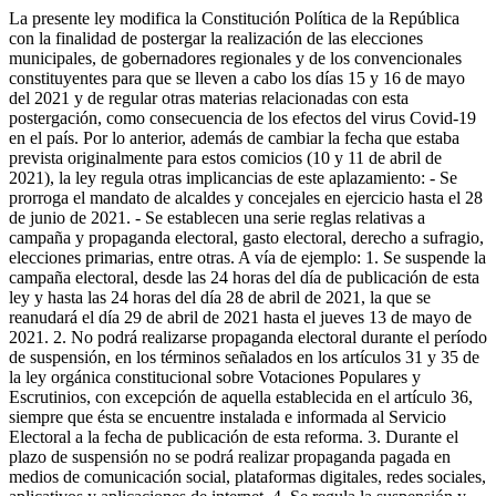
La presente ley modifica la Constitución Política de la República
con la finalidad de postergar la realización de las elecciones
municipales, de gobernadores regionales y de los convencionales
constituyentes para que se lleven a cabo los días 15 y 16 de mayo
del 2021 y de regular otras materias relacionadas con esta
postergación, como consecuencia de los efectos del virus Covid-19
en el país. Por lo anterior, además de cambiar la fecha que estaba
prevista originalmente para estos comicios (10 y 11 de abril de
2021), la ley regula otras implicancias de este aplazamiento: - Se
prorroga el mandato de alcaldes y concejales en ejercicio hasta el 28
de junio de 2021. - Se establecen una serie reglas relativas a
campaña y propaganda electoral, gasto electoral, derecho a sufragio,
elecciones primarias, entre otras. A vía de ejemplo: 1. Se suspende la
campaña electoral, desde las 24 horas del día de publicación de esta
ley y hasta las 24 horas del día 28 de abril de 2021, la que se
reanudará el día 29 de abril de 2021 hasta el jueves 13 de mayo de
2021. 2. No podrá realizarse propaganda electoral durante el período
de suspensión, en los términos señalados en los artículos 31 y 35 de
la ley orgánica constitucional sobre Votaciones Populares y
Escrutinios, con excepción de aquella establecida en el artículo 36,
siempre que ésta se encuentre instalada e informada al Servicio
Electoral a la fecha de publicación de esta reforma. 3. Durante el
plazo de suspensión no se podrá realizar propaganda pagada en
medios de comunicación social, plataformas digitales, redes sociales,