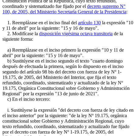
Constitución Política de la República, cuyo texto refundido,
coordinado y sistematizado fue fijado por el
decreto supremo N°
100, de 2005, del Ministerio Secretaría General de la Presidencia
:
1. Reemplázase en el inciso final del
artículo 130
la expresión "10
y 11 de abril" por la siguiente: "15 y 16 de mayo".
2. Modifícase la
disposición vigésima octava transitoria
de la
siguiente forma:
a) Reemplázase en el inciso primero la expresión "10 y 11 de
abril" por la siguiente: "15 y 16 de mayo".
b) Sustitúyese en el inciso segundo el texto "cuarto domingo
después de efectuada la primera, según lo dispuesto en el inciso
segundo del artículo 98 bis del decreto con fuerza de ley Nº 1-
19.175, de 2005, del Ministerio del Interior, que fija el texto
refundido, coordinado, sistematizado y actualizado de la ley Nº
19.175, Orgánica Constitucional sobre Gobierno y Administración
Regional" por la expresión "13 de junio de 2021".
c) En el inciso tercero:
i. Sustitúyese la expresión "del decreto con fuerza de ley citado en
el inciso anterior" por la siguiente: "de la ley Nº 19.175, orgánica
constitucional sobre Gobierno y Administración Regional, cuyo
texto refundido, coordinado, sistematizado y actualizado fue fijado
por el decreto con fuerza de ley Nº 1-19.175, de 2005, del