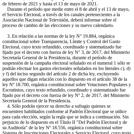
de febrero de 2021 y hasta el 13 de mayo de 2021.
Durante el período que medie entre el 8 de abril y el 13 de mayo,
el Servicio Electoral, a través de los canales pertenecientes a la
Asociación Nacional de Televisión, deberá informar sobre el
proceso de cambio de las elecciones y su nuevo calendario.
3. En relación a las normas de la ley N° 19.884, orgánica
constitucional sobre Transparencia, Límite y Control del Gasto
Electoral, cuyo texto refundido, coordinado y sistematizado fue
fijado por el decreto con fuerza de ley N° 3, de 2017, del Ministerio
Secretaría General de la Presidencia, durante el período de
suspensión de la campaña electoral señalado en el numeral 1 sólo se
podrán efectuar los gastos electorales señalados en los literales c), d)
y f) del inciso segundo del artículo 2 de dicha ley, excluyendo
aquellos que digan relación con lo dispuesto en el artículo 38 de la
ley Nº 18.700, orgánica constitucional sobre Votaciones Populares y
Escrutinios, cuyo texto refundido, coordinado y sistematizado fue
fijado por el decreto con fuerza de ley Nº 2, de 2017, del Ministerio
Secretaría General de la Presidencia.
4. Sólo podrán ejercer su derecho a sufragio quienes se
encuentren habilitados conforme al Padrón Electoral que se utilice
para cada elección, según la regla que se indica a continuación. Sin
perjuicio de lo dispuesto en el Título II "Del Padrón Electoral y de
su Auditoría" de la ley Nº 18.556, orgánica constitucional sobre
Sistema de Inscripciones Electorales y Servicio Electoral, cuyo texto