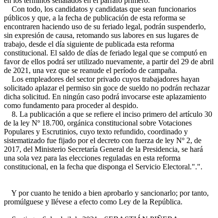
en los términos señalados en el párrafo primero.
Con todo, los candidatos y candidatas que sean funcionarios
públicos y que, a la fecha de publicación de esta reforma se
encontraren haciendo uso de su feriado legal, podrán suspenderlo,
sin expresión de causa, retomando sus labores en sus lugares de
trabajo, desde el día siguiente de publicada esta reforma
constitucional. El saldo de días de feriado legal que se computó en
favor de ellos podrá ser utilizado nuevamente, a partir del 29 de abril
de 2021, una vez que se reanude el período de campaña.
Los empleadores del sector privado cuyos trabajadores hayan
solicitado aplazar el permiso sin goce de sueldo no podrán rechazar
dicha solicitud. En ningún caso podrá invocarse este aplazamiento
como fundamento para proceder al despido.
8. La publicación a que se refiere el inciso primero del artículo 30
de la ley Nº 18.700, orgánica constitucional sobre Votaciones
Populares y Escrutinios, cuyo texto refundido, coordinado y
sistematizado fue fijado por el decreto con fuerza de ley Nº 2, de
2017, del Ministerio Secretaría General de la Presidencia, se hará
una sola vez para las elecciones reguladas en esta reforma
constitucional, en la fecha que disponga el Servicio Electoral.".".
Y por cuanto he tenido a bien aprobarlo y sancionarlo; por tanto,
promúlguese y llévese a efecto como Ley de la República.