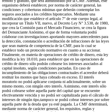
remoto y gratuito, que será administrado por la CMF. Además, este
organismo deberá establecer, por norma de carácter general, las
condiciones y coberturas mínimas que deberán contemplar los
seguros asociados a los créditos hipotecarios. Mediante una
modificación que establece el artículo 7° de este cuerpo legal, al
incorporar un Título VII, nuevo, al Decreto Ley N° 3.538, de 1980,
que crea la Comisión para el Mercado Financiero, se crea la figura
del Denunciante Anónimo, el que de forma voluntaria podrá
colaborar con investigaciones aportando mayores antecedentes para
la detección, constatación o acreditación de infracciones de las leyes
que sean materia de competencia de la CMF, para lo cual se
establece todo un protocolo normativo en cuanto a su accionar.
Finalmente, en materia de operaciones de crédito de dinero, esta ley
modifica la ley 18.010, para establecer que en las operaciones de
crédito de dinero sólo podrán cobrarse los intereses asociados al
capital insoluto, según condiciones pactadas. En caso de
incumplimiento de las obligaciones contractuales el acreedor deberá
restituir los montos que haya cobrado en exceso. El interés
moratorio no podrá aplicarse conjunta ni adicionalmente, sobre un
mismo monto, con ningún otro interés. Asimismo, este interés sólo
podrá cobrarse sobre aquella parte del capital que se encuentre
efectivamente vencida y no podrá ser capitalizada para el cálculo de
intereses de ningún tipo,tampoco se podrá cobrar intereses por sobre
aquella parte de la deuda que ya esté pagada. La CMF determinará,
mediante norma de carácter general, los requisitos, reglas y