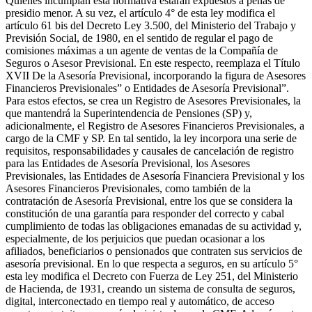
Quienes incumplan esta normativa estarán expuestos a penas de
presidio menor. A su vez, el artículo 4° de esta ley modifica el
artículo 61 bis del Decreto Ley 3.500, del Ministerio del Trabajo y
Previsión Social, de 1980, en el sentido de regular el pago de
comisiones máximas a un agente de ventas de la Compañía de
Seguros o Asesor Previsional. En este respecto, reemplaza el Título
XVII De la Asesoría Previsional, incorporando la figura de Asesores
Financieros Previsionales” o Entidades de Asesoría Previsional”.
Para estos efectos, se crea un Registro de Asesores Previsionales, la
que mantendrá la Superintendencia de Pensiones (SP) y,
adicionalmente, el Registro de Asesores Financieros Previsionales, a
cargo de la CMF y SP. En tal sentido, la ley incorpora una serie de
requisitos, responsabilidades y causales de cancelación de registro
para las Entidades de Asesoría Previsional, los Asesores
Previsionales, las Entidades de Asesoría Financiera Previsional y los
Asesores Financieros Previsionales, como también de la
contratación de Asesoría Previsional, entre los que se considera la
constitución de una garantía para responder del correcto y cabal
cumplimiento de todas las obligaciones emanadas de su actividad y,
especialmente, de los perjuicios que puedan ocasionar a los
afiliados, beneficiarios o pensionados que contraten sus servicios de
asesoría previsional. En lo que respecta a seguros, en su artículo 5°
esta ley modifica el Decreto con Fuerza de Ley 251, del Ministerio
de Hacienda, de 1931, creando un sistema de consulta de seguros,
digital, interconectado en tiempo real y automático, de acceso