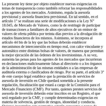
La presente ley tiene por objeto establecer nuevas exigencias en
temas de transparencia como también reforzar las responsabilidades
a los agentes de los mercados. Asimismo, regula la asesoría
previsional y asesoría financiera previsional. En tal sentido, en el
artículo 1° se realizan una serie de modificaciones a la Ley N°
18.045, de Mercado de Valores, como la de restringir de participar
de transacciones a familiares de altos ejecutivos de un emisor de
valores de oferta pública por treinta días previos a la divulgación de
estados financieros de los mismos. Asimismo, se incorpora al
artículo 44 bis de la ley que las bolsas deberán establecer
mecanismos de interconexión en tiempo real, con calce vinculante y
automático entre distintas bolsas de valores, de manera que permitan
la mejor ejecución de las órdenes de los inversionistas. A su vez,
aumenta las penas para los agentes de los mercados que incurrieran
en declaraciones maliciosamente falsas al directorio o a los órganos
de la administración de las mismas entidades o a las empresas de
auditoría externa o clasificadora de riesgo. Por su parte, el artículo 3°
de este cuerpo legal establece que la prestación de servicios de
asesoría de inversión en Chile quedará sometida a la presente
regulación, fiscalización que estará a cargo de la Comisión para el
Mercado Financiero (CMF). Por tanto, quienes presten servicios de
asesoría de inversión deberán estar inscritos en un Registro, el que
será regulado por la CMF, y cumplir determinadas exigencias en
materia de solvencia, gestión de riesgos, idoneidad y conducta.