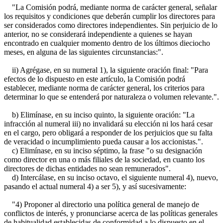
"La Comisión podrá, mediante norma de carácter general, señalar
los requisitos y condiciones que deberán cumplir los directores para
ser considerados como directores independientes. Sin perjuicio de lo
anterior, no se considerará independiente a quienes se hayan
encontrado en cualquier momento dentro de los últimos dieciocho
meses, en alguna de las siguientes circunstancias:".
ii) Agrégase, en su numeral 1), la siguiente oración final: "Para
efectos de lo dispuesto en este artículo, la Comisión podrá
establecer, mediante norma de carácter general, los criterios para
determinar lo que se entenderá por naturaleza o volumen relevante.".
b) Elimínase, en su inciso quinto, la siguiente oración: "La
infracción al numeral iii) no invalidará su elección ni los hará cesar
en el cargo, pero obligará a responder de los perjuicios que su falta
de veracidad o incumplimiento pueda causar a los accionistas.".
c) Elimínase, en su inciso séptimo, la frase "o su designación
como director en una o más filiales de la sociedad, en cuanto los
directores de dichas entidades no sean remunerados".
d) Intercálase, en su inciso octavo, el siguiente numeral 4), nuevo,
pasando el actual numeral 4) a ser 5), y así sucesivamente:
"4) Proponer al directorio una política general de manejo de
conflictos de interés, y pronunciarse acerca de las políticas generales
de habitualidad establecidas de conformidad a lo dispuesto en el