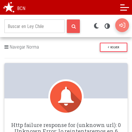
Modo oscuro
Alto contraste
BCN
Navegar Norma
VOLVER
Http failure response for (unknown url): 0
Unknown Error: lo reintentaremos en 6