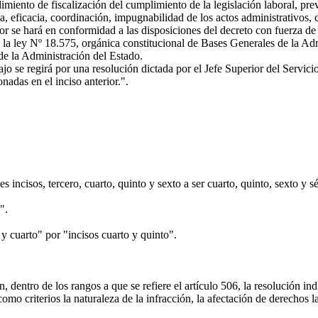
dimiento de fiscalización del cumplimiento de la legislación laboral, prev
ia, eficacia, coordinación, impugnabilidad de los actos administrativos, 
or se hará en conformidad a las disposiciones del decreto con fuerza de
e la ley Nº 18.575, orgánica constitucional de Bases Generales de la Ad
de la Administración del Estado.
 se regirá por una resolución dictada por el Jefe Superior del Servici
nadas en el inciso anterior.".
 incisos, tercero, cuarto, quinto y sexto a ser cuarto, quinto, sexto y 
".
y cuarto" por "incisos cuarto y quinto".
entro de los rangos a que se refiere el artículo 506, la resolución indi
 como criterios la naturaleza de la infracción, la afectación de derechos 