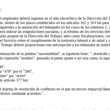
:
empleador deberá registrar en el sitio electrónico de la Dirección del Tr
to, dentro de los plazos establecidos en los artículos 162 y 163 bis par
siguientes a la separación del trabajador en los casos de los números 1, 2
 indicar las estipulaciones pactadas, y al término de los servicios deb
gales propias de la Dirección del Trabajo, tales como fiscalizaciones, co
e el Servicio sobre el cumplimiento de la normativa laboral y de salud y s
Trabajo deberá proporcionar esta información a los tribunales de justici
nuación de la palabra "nacionalidad", la siguiente frase: ", domicilio y
 expresión "nombre", pasando el punto aparte a ser una coma, la siguien
06".
o "478" por el "506".
into" por "sexto".
e artículo 377 bis:
istema de resolución de conflictos en el que un tercero imparcial llama
 efectos, mediante acuerdos.".