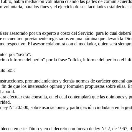
ibro, habrá mediación voluntaria cuando las partes de común acuerdo s
voluntaria, para los fines y el ejercicio de sus facultades establecidas 
ser asesorado por un experto a costo del Servicio, para lo cual deberá 
se encuentren previamente registrados en una nómina que llevará la Direc
orme respectivo. El asesor colaborará con el mediador, quien será siempre
nto" por "sexto".
o o informe del perito" por la frase "oficio, informe del perito o el inf
ulo 505:
strucciones, pronunciamientos y demás normas de carácter general que en
, a fin de que los interesados opinen y formulen propuestas sobre ellas.
 Laboral.
a efectuar esta consulta, en el cual contemplará que las opiniones y p
oridad.
 ley Nº 20.500, sobre asociaciones y participación ciudadana en la gest
lecen en este Título y en el decreto con fuerza de ley Nº 2, de 1967, de