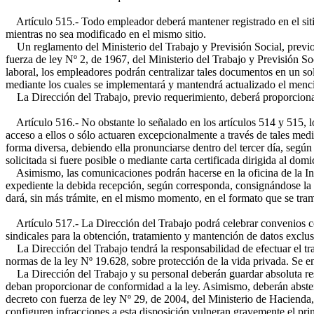
Artículo 515.- Todo empleador deberá mantener registrado en el sitio e
mientras no sea modificado en el mismo sitio.
Un reglamento del Ministerio del Trabajo y Previsión Social, previo i
fuerza de ley Nº 2, de 1967, del Ministerio del Trabajo y Previsión So
laboral, los empleadores podrán centralizar tales documentos en un so
mediante los cuales se implementará y mantendrá actualizado el menci
La Dirección del Trabajo, previo requerimiento, deberá proporcionar a 
Artículo 516.- No obstante lo señalado en los artículos 514 y 515, lo
acceso a ellos o sólo actuaren excepcionalmente a través de tales medi
forma diversa, debiendo ella pronunciarse dentro del tercer día, según 
solicitada si fuere posible o mediante carta certificada dirigida al domi
Asimismo, las comunicaciones podrán hacerse en la oficina de la Inspe
expediente la debida recepción, según corresponda, consignándose la f
dará, sin más trámite, en el mismo momento, en el formato que se tram
Artículo 517.- La Dirección del Trabajo podrá celebrar convenios con
sindicales para la obtención, tratamiento y mantención de datos exclus
La Dirección del Trabajo tendrá la responsabilidad de efectuar el tra
normas de la ley Nº 19.628, sobre protección de la vida privada. Se ent
La Dirección del Trabajo y su personal deberán guardar absoluta rese
deban proporcionar de conformidad a la ley. Asimismo, deberán abstener
decreto con fuerza de ley Nº 29, de 2004, del Ministerio de Hacienda, 
configuren infracciones a esta disposición vulneran gravemente el prin