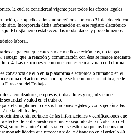
ico, la cual se considerará vigente para todos los efectos legales,
ación, de aquellos a los que se refiere el artículo 31 del decreto con
do sitio. Incorporada dicha información en este registro electrónico
rabajo. El reglamento establecerá las modalidades y procedimientos
trónico laboral.
suarios en general que carezcan de medios electrónicos, no tengan
el Trabajo, que la relación y comunicación con ésta se realice mediante
ículo 514. Las relaciones y comunicaciones se realizarán en la forma
e constancia de ello en la plataforma electrónica o firmando en el
re copia del acto o resolución que se le comunica o notifica, se le
 la Dirección del Trabajo.
ridos a empleadores, empresas, trabajadores y organizaciones
e seguridad y salud en el trabajo.
 para el cumplimiento de sus funciones legales y con sujeción a las
 2 de la referida ley.
ocimiento, sin perjuicio de las informaciones y certificaciones que
a efectos de lo dispuesto en el inciso segundo del artículo 125 del
.834, sobre Estatuto Administrativo, se estimará que los hechos que
y responsabilidades que procedan y de lo dispuesto en el artículo 40