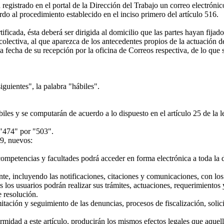
egistrado en el portal de la Dirección del Trabajo un correo electrónic
o al procedimiento establecido en el inciso primero del artículo 516.
ficada, ésta deberá ser dirigida al domicilio que las partes hayan fijado
colectiva, al que aparezca de los antecedentes propios de la actuación d
a fecha de su recepción por la oficina de Correos respectiva, de lo que s
iguientes", la palabra "hábiles".
iles y se computarán de acuerdo a lo dispuesto en el artículo 25 de la 
 "474" por "503".
9, nuevos:
mpetencias y facultades podrá acceder en forma electrónica a toda la d
, incluyendo las notificaciones, citaciones y comunicaciones, con los 
s los usuarios podrán realizar sus trámites, actuaciones, requerimientos
 resolución.
tación y seguimiento de las denuncias, procesos de fiscalización, solic
midad a este artículo, producirán los mismos efectos legales que aquell