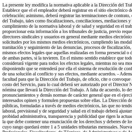
La presente ley modifica la normativa aplicable a la Dirección del Tr
Establece que el el empleador deberá registrar en el sitio electrónico d
celebración; asimismo, deberá registrar las terminaciones de contrato, 
del Trabajo, tales como fiscalizaciones, conciliaciones, mediaciones y r
cumplimiento de la normativa laboral y de salud y seguridad en el trab
proporcionar esta información a los tribunales de justicia, previo req
directores sindicales y usuarios en general mediante medios electrónic
solicitudes por los mismos medios electrónicos, cumpliendo las modali
tramitación y seguimiento de las denuncias, procesos de fiscalización,
mismos efectos legales que aquellas realizadas en forma presencial o d
de ambas partes, si la tuvieren. En el mismo sentido establece que tod
considerará vigente para todos los efectos legales, mientras no sea mo
disponiendo que se entenderá por ella el sistema de resolución de confl
de una solución al conflicto y sus efectos, mediante acuerdos. - Ademá
facultad para que la Dirección del Trabajo, de oficio, cite o convoque
costo del Servicio, para lo cual deberá ser autorizado por el Director
nómina que llevará la Dirección del Trabajo. A falta de acuerdo, lo des
pronunciamientos y demás normas de carácter general que en el ejercicio
interesados opinen y formulen propuestas sobre ellas. La Dirección del
públicas, formuladas a través de medios electrónicos, las que no tendr
laboral, previsional y de seguridad y salud en el trabajo deberá ajustar
probidad administrativa, transparencia y publicidad que rigen la actua
la que debe contener una enunciación de los derechos y deberes de los 
cuyo rango quedará entre 1 a 5 unidades tributarias mensuales. Nuevas