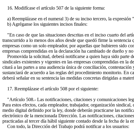
16. Modifícase el artículo 507 de la siguiente forma:
a) Reemplázase en el numeral 3) de su inciso tercero, la expresión "i
b) Agréganse los siguientes incisos finales:
"En caso de que las situaciones descritas en el inciso cuarto del ar
transcurrido a lo menos dos años desde que quedó firme la sentencia que
empresas como un solo empleador, por aquellas que hubieren sido consid
empresas comprendidas en la declaración ha cambiado de dueño y no e
Promovida la solicitud, deberá notificarse a quien haya sido parte del
sindicales existentes y vigentes en las empresas comprendidas en la de
citará a las partes a una audiencia única de conciliación, contestación
sustanciará de acuerdo a las reglas del procedimiento monitorio. En cas
deberá señalar en su sentencia las medidas concretas dirigidas a materi
17. Reemplázase el artículo 508 por el siguiente:
"Artículo 508.- Las notificaciones, citaciones y comunicaciones legale
Para estos efectos, cada empleador, trabajador, organización sindical, 
medio digital definido por la ley, donde deberán practicarse las notifi
electrónico de la mencionada Dirección. Las notificaciones, citaciones
practicadas al tercer día hábil siguiente contado desde la fecha de la e
Con todo, la Dirección del Trabajo podrá notificar a los usuarios: