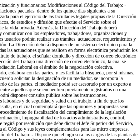
nización y funcionarios: Modificaciones al Código del Trabajo: -
ulaciones pactadas, dentro de los quince días siguientes a su
zada para el ejercicio de las facultades legales propias de la Dirección
icos, de estudios y difusión que efectúe el Servicio sobre el
 de la vida privada. Además, la Dirección del Trabajo deberá
r y comunicar con los empleadores, trabajadores, organizaciones y
s usuarios podrán realizar sus trámites, actuaciones, requerimientos y
ión. La Dirección deberá disponer de un sistema electrónico para la
das las actuaciones que se realicen en forma electrónica producirán los
ato de trabajo, el señalar domicilio y dirección de correo electrónico
cción del Trabajo una dirección de correo electrónico, la cual se
Mediación Laboral en el ámbito de la negociación colectiva,
o, colabora con las partes, y les facilita la búsqueda, por sí mismas,
cuerdo solicitan la designación de un mediador, se incorpora la
erdo de las partes, el mediador podrá ser asesorado por un experto a
e entre aquellos que se encuentren previamente registrados en una
podrá disponer consulta pública sobre las instrucciones,
 laborales y de seguridad y salud en el trabajo, a fin de que los
nsulta, en el cual contemplará que las opiniones y propuestas sean
 procedimiento de fiscalización del cumplimiento de la legislación
oordinación, impugnabilidad de los actos administrativos, control,
 regirá por resolución que debe dictar el Jefe Superior del Servicio,
s a al Código y sus leyes complementarias para las micro empresas,
n del Trabajo: - Dispone que el ingreso a los cargos de las plantas de