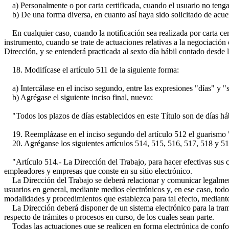
a) Personalmente o por carta certificada, cuando el usuario no tenga r
b) De una forma diversa, en cuanto así haya sido solicitado de acuerd
En cualquier caso, cuando la notificación sea realizada por carta certi
instrumento, cuando se trate de actuaciones relativas a la negociación 
Dirección, y se entenderá practicada al sexto día hábil contado desde l
18. Modifícase el artículo 511 de la siguiente forma:
a) Intercálase en el inciso segundo, entre las expresiones "días" y "s
b) Agrégase el siguiente inciso final, nuevo:
"Todos los plazos de días establecidos en este Título son de días háb
19. Reemplázase en el inciso segundo del artículo 512 el guarismo
20. Agréganse los siguientes artículos 514, 515, 516, 517, 518 y 51
"Artículo 514.- La Dirección del Trabajo, para hacer efectivas sus co
empleadores y empresas que conste en su sitio electrónico.
La Dirección del Trabajo se deberá relacionar y comunicar legalmente
usuarios en general, mediante medios electrónicos y, en ese caso, todo
modalidades y procedimientos que establezca para tal efecto, mediante
La Dirección deberá disponer de un sistema electrónico para la trami
respecto de trámites o procesos en curso, de los cuales sean parte.
Todas las actuaciones que se realicen en forma electrónica de confor