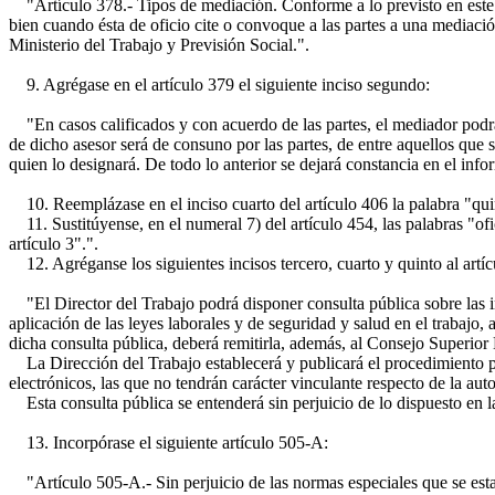
"Artículo 378.- Tipos de mediación. Conforme a lo previsto en este L
bien cuando ésta de oficio cite o convoque a las partes a una mediación 
Ministerio del Trabajo y Previsión Social.".
9. Agrégase en el artículo 379 el siguiente inciso segundo:
"En casos calificados y con acuerdo de las partes, el mediador podrá 
de dicho asesor será de consuno por las partes, de entre aquellos que 
quien lo designará. De todo lo anterior se dejará constancia en el inf
10. Reemplázase en el inciso cuarto del artículo 406 la palabra "qui
11. Sustitúyense, en el numeral 7) del artículo 454, las palabras "ofici
artículo 3".".
12. Agréganse los siguientes incisos tercero, cuarto y quinto al artíc
"El Director del Trabajo podrá disponer consulta pública sobre las in
aplicación de las leyes laborales y de seguridad y salud en el trabajo
dicha consulta pública, deberá remitirla, además, al Consejo Superior
La Dirección del Trabajo establecerá y publicará el procedimiento par
electrónicos, las que no tendrán carácter vinculante respecto de la aut
Esta consulta pública se entenderá sin perjuicio de lo dispuesto en la
13. Incorpórase el siguiente artículo 505-A:
"Artículo 505-A.- Sin perjuicio de las normas especiales que se estab