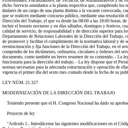
Profesionales, Fiscalizadores, de Técnicos, de Administrativos y de Au
dicho Servicio asimilados a la planta respectiva que, cumpliendo los r
titulares de un cargo de una planta distinta a la vacante convocada, c
que se realicen mediante concurso público, mediante una resolución d
Dirección del Trabajo, el que va desde las 08:00 a las 18:00 horas, de
incluir el horario nocturno y en días sábados, domingos y festivos, cu
calidad de servicio, de responsabilidad y de dirección superior para 
Departamento de Relaciones Laborales de la Dirección del Trabajo, cu
de promover y facilitar el cumplimiento de la normativa laboral y de s
reestructuración y fija funciones de la Dirección del Trabajo, en el se
compendio de los dictámenes, ordinarios, circulares y órdenes del serv
documento, como también un breve resumen de su contenido. - La ley 
funcionaria para la dirección del trabajo. - La ley dispone que el Pres
normas necesarias para la adecuada estructuración y operación de ell
vigencia el primer día del sexto mes contado desde la fecha de su publ
LEY NÚM. 21.327
MODERNIZACIÓN DE LA DIRECCIÓN DEL TRABAJO
Teniendo presente que el H. Congreso Nacional ha dado su aprobaci
Proyecto de ley
"Artículo 1.- Introdúcense las siguientes modificaciones en el Código