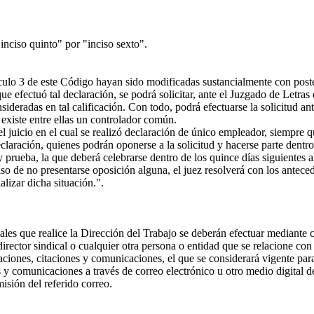
nciso quinto" por "inciso sexto".
tículo 3 de este Código hayan sido modificadas sustancialmente con post
 efectuó tal declaración, se podrá solicitar, ante el Juzgado de Letras d
eradas en tal calificación. Con todo, podrá efectuarse la solicitud ant
xiste entre ellas un controlador común.
 juicio en el cual se realizó declaración de único empleador, siempre q
claración, quienes podrán oponerse a la solicitud y hacerse parte dentr
 y prueba, la que deberá celebrarse dentro de los quince días siguientes 
o de no presentarse oposición alguna, el juez resolverá con los anteceden
alizar dicha situación.".
s que realice la Dirección del Trabajo se deberán efectuar mediante corr
director sindical o cualquier otra persona o entidad que se relacione con
caciones, citaciones y comunicaciones, el que se considerará vigente par
 y comunicaciones a través de correo electrónico u otro medio digital de
misión del referido correo.