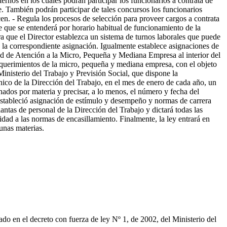
ernos en los cuales podrán participar los funcionarios a contrata de
e. También podrán participar de tales concursos los funcionarios
cen. - Regula los procesos de selección para proveer cargos a contrata
 que se entenderá por horario habitual de funcionamiento de la
ra que el Director establezca un sistema de turnos laborales que puede
on la correspondiente asignación. Igualmente establece asignaciones de
dad de Atención a la Micro, Pequeña y Mediana Empresa al interior del
equerimientos de la micro, pequeña y mediana empresa, con el objeto
Ministerio del Trabajo y Previsión Social, que dispone la
rónico de la Dirección del Trabajo, en el mes de enero de cada año, un
nados por materia y precisar, a lo menos, el número y fecha del
stableció asignación de estímulo y desempeño y normas de carrera
lantas de personal de la Dirección del Trabajo y dictará todas las
ad a las normas de encasillamiento. Finalmente, la ley entrará en
gunas materias.
do en el decreto con fuerza de ley Nº 1, de 2002, del Ministerio del