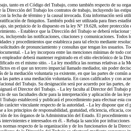
abajo, tanto en el Código del Trabajo, como también respecto de su orga
e la Dirección del Trabajo los contratos de trabajo, incluyendo las estip
con la fecha de término y la causal invocada. Esta información será utili
atificación de finiquitos. También podrá ser utilizada para fines estadíst
ajo, sin perjuicio de lo dispuesto en la ley Nº 19.628, sobre protección
uerimiento. - Establece que la Dirección del Trabajo se deberá relaciona
os, incluyendo las notificaciones, citaciones y comunicaciones. Todos lo
dades y procedimientos que establezca para tal efecto mediante resoluc
 solicitudes de pronunciamiento y consultas que tengan los usuarios. To
ocumental. - La ley incorpora entre las menciones mínimas de todo contr
o empleador deberá mantener registrado en el sitio electrónico de la Dire
dificado en el mismo sitio. - La ley modifica las normas relativas a la 
ictos en el que un tercero imparcial llamado mediador, sin poder decisori
s de la mediación voluntaria ya existente, en que las partes de común a
 a las partes a una mediación voluntaria. En casos calificados y con acu
 Nacional del Trabajo. Su designación será por acuerdo por las partes, d
ignará el Director del Trabajo. - La ley faculta al Director del Trabajo 
 de sus facultades dicte para la interpretación y aplicación de las leyes
 Trabajo establecerá y publicará el procedimiento para efectuar esta co
án carácter vinculante respecto de la autoridad. - La ley dispone que el
se a los principios de responsabilidad, gratuidad, eficiencia, eficacia, c
ción de los órganos de la Administración del Estado. El procedimiento se
intervinientes e interesados en él. - Rebaja la sanción por infraccione
 normas respecto de la organización y de los funcionarios de la Direcció