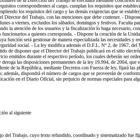
xiliares de la Dirección del Trabajo se efectuará mediante concursos int
equisitos correspondientes al cargo, cumplan los requisitos que establec
umpliendo los requisitos del cargo y las demás exigencias que se estable
el Director del Trabajo, con las menciones que debe contener. - Dispone
 lunes a viernes, excluidos los sábados, domingos y festivos. Faculta pa
ando la atención de los usuarios y la fiscalización lo haga necesario, c
los funcionarios a quienes corresponda. - Dispone la creación de la Uni
ya función será gestionar de manera especializada las necesidades y r
eguridad social. - La ley modifica además el D.F.L. Nº 2, de 1967, del 
ntido de disponer que el Director del Trabajo publicará en el sitio elect
icio emitidos durante el respectivo período, los cuales deberán ser orde
deroga las disposiciones permanentes de la ley 19.994, de 2004, que e
idente de la República, mediante Decretos con Fuerza de ley, fijará las p
as; además, dispondrá el número de cargos que se proveerán de conformid
icación en el Diario Oficial, sin perjuicio de normas especiales para al
ón al siguiente
 del Trabajo, cuyo texto refundido, coordinado y sistematizado fue fija