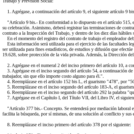
Trabajo y Previsión Social:
1. Agrégase, a continuación del artículo 9, el siguiente artículo 9 bis
"Artículo 9 bis.- En conformidad a lo dispuesto en el artículo 515, el 
su celebración. Asimismo, deberá registrar las terminaciones de contra
contrato a la Inspección del Trabajo, y dentro de los diez días hábiles 
En el momento del registro del contrato de trabajo el empleador deberá
Esta información será utilizada para el ejercicio de las facultades le
ser utilizada para fines estadísticos, de estudios y difusión que efectú
19.628, sobre protección de la vida privada. Además, la Dirección del 
2. Agrégase en el numeral 2 del inciso primero del artículo 10, a conti
3. Agrégase en el inciso segundo del artículo 54, a continuación de la
trabajador, sin que ello importe costo alguno para él.".
4. Reemplázase en el artículo 152 bis L, el guarismo "478", por "5
5. Reemplázase en el inciso segundo del artículo 183-A, el guarism
6. Reemplázase en el inciso segundo del artículo 292 la palabra "qu
7. Agrégase en el Capítulo I, del Título VII, del Libro IV, el siguient
"Artículo 377 bis.- Concepto. Se entenderá por mediación laboral el s
facilita la búsqueda, por sí mismas, de una solución al conflicto y sus
8. Reemplázase el inciso primero del artículo 378 por el siguiente: