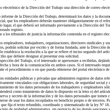
lectrónico de la Dirección del Trabajo una dirección de correo electrón
nforme de la Dirección del Trabajo, determinará los datos y la document
cial, que los empleadores deberán mantener obligatoriamente en el referi
lo lugar, el que deberá ser informado previamente a la Dirección del T
onado registro.
los tribunales de justicia la información contenida en el registro elec
s empleadores, trabajadores, organizaciones, directores sindicales y u
os, podrán solicitar por escrito y de forma fundada, ante la Dirección d
lo establezca la resolución a la que se refiere el inciso segundo del art
cilio que debiere designar al presentar esta solicitud.
cción del Trabajo, si el interesado se apersonare a recibirlas, dejándos
echa y hora de la comunicación en ambos casos. Si el interesado requirie
ite el procedimiento o en que pueda obtenerse del portal electrónico de
 entidades públicas y privadas que administren registros de datos refe
ivamente vinculados con obligaciones laborales, de seguridad social y d
tamiento de los datos personales de los trabajadores y empleadores sólo
enderá como tratamiento de datos lo dispuesto en la letra o) del artículo
rva y secreto de la información y de los datos personales que tomen con
se de usar los datos recopilados en beneficio propio o de terceros. Par
que fija el texto refundido, coordinado y sistematizado de la ley Nº 18
cipio de probidad administrativa, sin perjuicio de las demás sanciones 