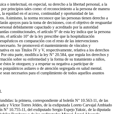
 o intelectual, en especial, su derecho a la libertad personal, a la
girá por principios tales como: el reconocimiento a la persona de manera
al, la equidad en el acceso, continuidad y oportunidad de las
otros. Asimismo, la norma reconoce que las personas tienen derecho a
cularán apoyos para la toma de decisiones, con el objetivo de resguardar
 personal debidamente capacitado y acreditado por la autoridad
ntías constitucionales, el artículo 9° de esta ley indica que la persona
o, el artículo 10° de la ley prescribe que la hospitalización
 terapéuticos en comparación con el resto de las intervenciones
nte necesario. Se promoverá el mantenimiento de vínculos y
mativa en sus Titulos IV y V, respectivamente, relativa a los derechos
 Por otra parte, modifica la ley N° 20.584, que regula los derechos y
ormación sobre su enfermedad y la forma de su tratamiento a niños,
 éstos le otorguen; y a respetar su negativa a participar de
os psiquiátricos asilares o de atención segregada en salud mental.
ue sean necesarios para el cumplimiento de todos aquellos asuntos
L
ndidas: la primera, correspondiente al boletín N° 10.563-11, de las
ada y Víctor Torres Jeldes, de la exdiputada Loreto Carvajal Ambiado
ín N° 10.755-11, del exdiputado Sergio Espejo Yaksic, de la diputada