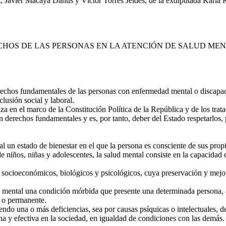
, Javier Macaya Danús y Víctor Torres Jeldes, de la exdiputada Karla
HOS DE LAS PERSONAS EN LA ATENCIÓN DE SALUD ME
rechos fundamentales de las personas con enfermedad mental o discapacida
nclusión social y laboral.
 en el marco de la Constitución Política de la República y de los trat
n derechos fundamentales y es, por tanto, deber del Estado respetarlos,
l un estado de bienestar en el que la persona es consciente de sus propi
 de niños, niñas y adolescentes, la salud mental consiste en la capacid
, socioeconómicos, biológicos y psicológicos, cuya preservación y mejo
 mental una condición mórbida que presente una determinada persona, a
a o permanente.
do una o más deficiencias, sea por causas psíquicas o intelectuales, de
ena y efectiva en la sociedad, en igualdad de condiciones con las demás.