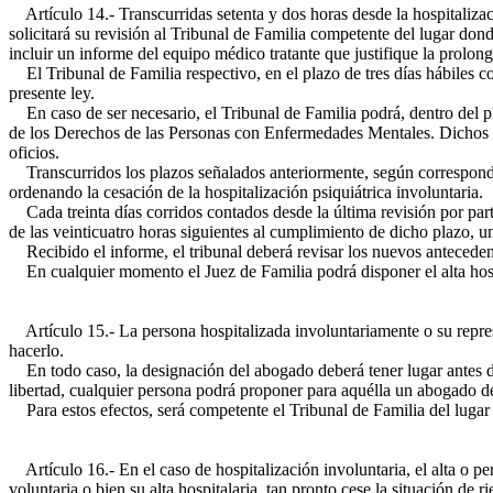
Artículo 14.- Transcurridas setenta y dos horas desde la hospitalizaci
solicitará su revisión al Tribunal de Familia competente del lugar dond
incluir un informe del equipo médico tratante que justifique la prolong
El Tribunal de Familia respectivo, en el plazo de tres días hábiles con
presente ley.
En caso de ser necesario, el Tribunal de Familia podrá, dentro del pla
de los Derechos de las Personas con Enfermedades Mentales. Dichos inf
oficios.
Transcurridos los plazos señalados anteriormente, según corresponda, 
ordenando la cesación de la hospitalización psiquiátrica involuntaria.
Cada treinta días corridos contados desde la última revisión por parte
de las veinticuatro horas siguientes al cumplimiento de dicho plazo, u
Recibido el informe, el tribunal deberá revisar los nuevos antecedent
En cualquier momento el Juez de Familia podrá disponer el alta hospit
Artículo 15.- La persona hospitalizada involuntariamente o su repres
hacerlo.
En todo caso, la designación del abogado deberá tener lugar antes de 
libertad, cualquier persona podrá proponer para aquélla un abogado de
Para estos efectos, será competente el Tribunal de Familia del lugar 
Artículo 16.- En el caso de hospitalización involuntaria, el alta o pe
voluntaria o bien su alta hospitalaria, tan pronto cese la situación de r