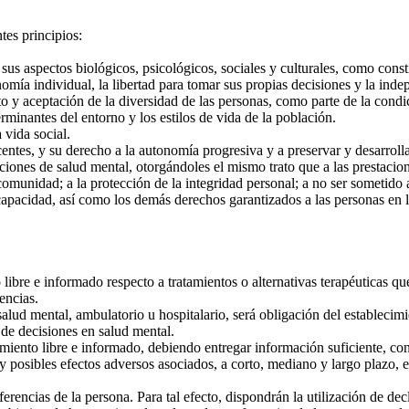
tes principios:
s aspectos biológicos, psicológicos, sociales y culturales, como const
mía individual, la libertad para tomar sus propias decisiones y la inde
eto y aceptación de la diversidad de las personas, como parte de la cond
minantes del entorno y los estilos de vida de la población.
 vida social.
entes, y su derecho a la autonomía progresiva y a preservar y desarrolla
ones de salud mental, otorgándoles el mismo trato que a las prestacione
omunidad; a la protección de la integridad personal; a no ser sometido 
capacidad, así como los demás derechos garantizados a las personas en la
bre e informado respecto a tratamientos o alternativas terapéuticas que 
encias.
lud mental, ambulatorio u hospitalario, será obligación del establecimi
de decisiones en salud mental.
miento libre e informado, debiendo entregar información suficiente, con
s y posibles efectos adversos asociados, a corto, mediano y largo plazo, 
ncias de la persona. Para tal efecto, dispondrán la utilización de dec