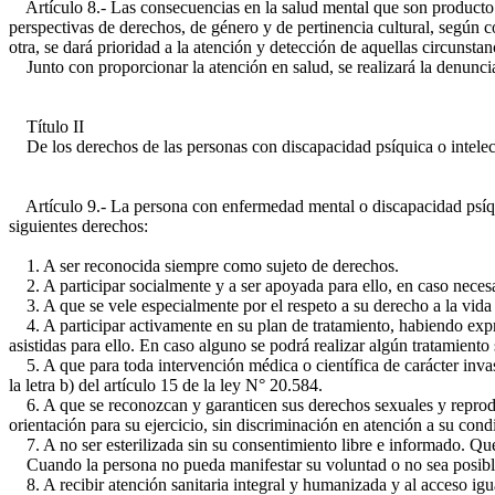
Artículo 8.- Las consecuencias en la salud mental que son producto d
perspectivas de derechos, de género y de pertinencia cultural, según c
otra, se dará prioridad a la atención y detección de aquellas circunsta
Junto con proporcionar la atención en salud, se realizará la denuncia 
Título II
De los derechos de las personas con discapacidad psíquica o intelectu
Artículo 9.- La persona con enfermedad mental o discapacidad psíquica 
siguientes derechos:
1. A ser reconocida siempre como sujeto de derechos.
2. A participar socialmente y a ser apoyada para ello, en caso necesa
3. A que se vele especialmente por el respeto a su derecho a la vida p
4. A participar activamente en su plan de tratamiento, habiendo expr
asistidas para ello. En caso alguno se podrá realizar algún tratamiento
5. A que para toda intervención médica o científica de carácter invasiv
la letra b) del artículo 15 de la ley N° 20.584.
6. A que se reconozcan y garanticen sus derechos sexuales y reproduct
orientación para su ejercicio, sin discriminación en atención a su cond
7. A no ser esterilizada sin su consentimiento libre e informado. Qued
Cuando la persona no pueda manifestar su voluntad o no sea posible de
8. A recibir atención sanitaria integral y humanizada y al acceso igual