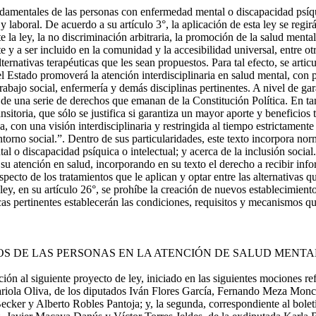
damentales de las personas con enfermedad mental o discapacidad psíquica
al y laboral. De acuerdo a su artículo 3°, la aplicación de esta ley se re
nte la ley, la no discriminación arbitraria, la promoción de la salud ment
e y a ser incluido en la comunidad y la accesibilidad universal, entre 
lternativas terapéuticas que les sean propuestos. Para tal efecto, se arti
el Estado promoverá la atención interdisciplinaria en salud mental, con
trabajo social, enfermería y demás disciplinas pertinentes. A nivel de gara
de una serie de derechos que emanan de la Constitución Política. En tant
sitoria, que sólo se justifica si garantiza un mayor aporte y beneficios
na, con una visión interdisciplinaria y restringida al tiempo estrictame
torno social.”. Dentro de sus particularidades, este texto incorpora nor
 o discapacidad psíquica o intelectual; y acerca de la inclusión social.
 su atención en salud, incorporando en su texto el derecho a recibir inf
ecto de los tratamientos que le aplican y optar entre las alternativas que
 ley, en su artículo 26°, se prohíbe la creación de nuevos establecimient
as pertinentes establecerán las condiciones, requisitos y mecanismos q
S DE LAS PERSONAS EN LA ATENCIÓN DE SALUD MENTA
al siguiente proyecto de ley, iniciado en las siguientes mociones refu
riola Oliva, de los diputados Iván Flores García, Fernando Meza Monc
ker y Alberto Robles Pantoja; y, la segunda, correspondiente al bolet