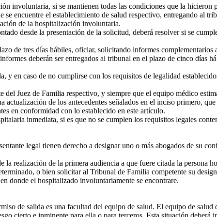
ón involuntaria, si se mantienen todas las condiciones que la hicieron p
e se encuentre el establecimiento de salud respectivo, entregando al tri
ación de la hospitalización involuntaria.
tado desde la presentación de la solicitud, deberá resolver si se cumple 
zo de tres días hábiles, oficiar, solicitando informes complementarios 
ormes deberán ser entregados al tribunal en el plazo de cinco días háb
y en caso de no cumplirse con los requisitos de legalidad establecidos 
 del Juez de Familia respectivo, y siempre que el equipo médico estimar
na actualización de los antecedentes señalados en el inciso primero, que
es en conformidad con lo establecido en este artículo.
alaria inmediata, si es que no se cumplen los requisitos legales contemp
entante legal tienen derecho a designar uno o más abogados de su confi
la realización de la primera audiencia a que fuere citada la persona hos
terminado, o bien solicitar al Tribunal de Familia competente su design
en donde el hospitalizado involuntariamente se encontrare.
rmiso de salida es una facultad del equipo de salud. El equipo de salud 
iesgo cierto e inminente para ella o para terceros. Esta situación deberá 