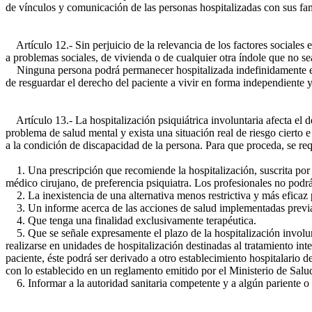
de vínculos y comunicación de las personas hospitalizadas con sus fami
Artículo 12.- Sin perjuicio de la relevancia de los factores sociales e
a problemas sociales, de vivienda o de cualquier otra índole que no se
Ninguna persona podrá permanecer hospitalizada indefinidamente en ra
de resguardar el derecho del paciente a vivir en forma independiente y
Artículo 13.- La hospitalización psiquiátrica involuntaria afecta el d
problema de salud mental y exista una situación real de riesgo cierto 
a la condición de discapacidad de la persona. Para que proceda, se req
1. Una prescripción que recomiende la hospitalización, suscrita por d
médico cirujano, de preferencia psiquiatra. Los profesionales no podrá
2. La inexistencia de una alternativa menos restrictiva y más eficaz p
3. Un informe acerca de las acciones de salud implementadas previam
4. Que tenga una finalidad exclusivamente terapéutica.
5. Que se señale expresamente el plazo de la hospitalización involunt
realizarse en unidades de hospitalización destinadas al tratamiento in
paciente, éste podrá ser derivado a otro establecimiento hospitalario d
con lo establecido en un reglamento emitido por el Ministerio de Salu
6. Informar a la autoridad sanitaria competente y a algún pariente o r