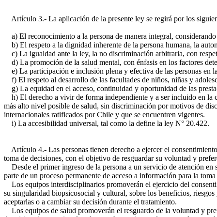
Artículo 3.- La aplicación de la presente ley se regirá por los siguien
a) El reconocimiento a la persona de manera integral, considerando su
b) El respeto a la dignidad inherente de la persona humana, la autono
c) La igualdad ante la ley, la no discriminación arbitraria, con resp
d) La promoción de la salud mental, con énfasis en los factores deter
e) La participación e inclusión plena y efectiva de las personas en la
f) El respeto al desarrollo de las facultades de niños, niñas y adolesc
g) La equidad en el acceso, continuidad y oportunidad de las prestaci
h) El derecho a vivir de forma independiente y a ser incluido en la c
más alto nivel posible de salud, sin discriminación por motivos de dis
internacionales ratificados por Chile y que se encuentren vigentes.
i) La accesibilidad universal, tal como la define la ley N° 20.422.
Artículo 4.- Las personas tienen derecho a ejercer el consentimiento li
toma de decisiones, con el objetivo de resguardar su voluntad y prefer
Desde el primer ingreso de la persona a un servicio de atención en sa
parte de un proceso permanente de acceso a información para la toma 
Los equipos interdisciplinarios promoverán el ejercicio del consenti
su singularidad biopsicosocial y cultural, sobre los beneficios, riesgo
aceptarlas o a cambiar su decisión durante el tratamiento.
Los equipos de salud promoverán el resguardo de la voluntad y prefere