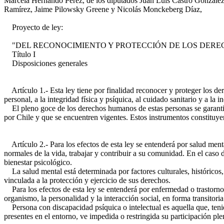
Marcela Hernando Pérez, de los diputados Juan Luis Castro González
Ramírez, Jaime Pilowsky Greene y Nicolás Monckeberg Díaz,
Proyecto de ley:
"DEL RECONOCIMIENTO Y PROTECCIÓN DE LOS DEREC
Título I
Disposiciones generales
Artículo 1.- Esta ley tiene por finalidad reconocer y proteger los de
personal, a la integridad física y psíquica, al cuidado sanitario y a la i
El pleno goce de los derechos humanos de estas personas se garantiza
por Chile y que se encuentren vigentes. Estos instrumentos constituye
Artículo 2.- Para los efectos de esta ley se entenderá por salud menta
normales de la vida, trabajar y contribuir a su comunidad. En el caso
bienestar psicológico.
La salud mental está determinada por factores culturales, históricos
vinculada a la protección y ejercicio de sus derechos.
Para los efectos de esta ley se entenderá por enfermedad o trastorno
organismo, la personalidad y la interacción social, en forma transitori
Persona con discapacidad psíquica o intelectual es aquella que, tenien
presentes en el entorno, ve impedida o restringida su participación pl