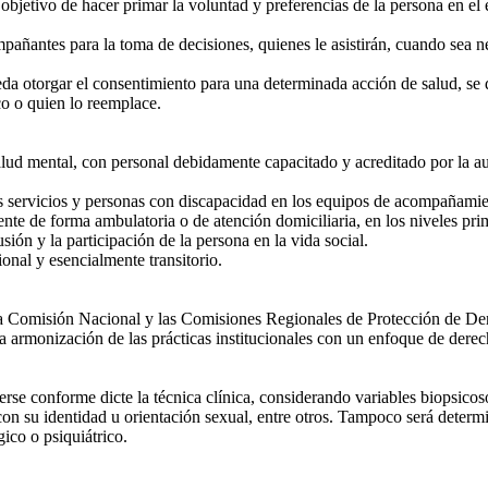
 objetivo de hacer primar la voluntad y preferencias de la persona en el
tes para la toma de decisiones, quienes le asistirán, cuando sea neces
otorgar el consentimiento para una determinada acción de salud, se deb
ico o quien lo reemplace.
lud mental, con personal debidamente capacitado y acreditado por la auto
servicios y personas con discapacidad en los equipos de acompañamien
e de forma ambulatoria o de atención domiciliaria, en los niveles primar
sión y la participación de la persona en la vida social.
nal y esencialmente transitorio.
 la Comisión Nacional y las Comisiones Regionales de Protección de D
 la armonización de las prácticas institucionales con un enfoque de der
rse conforme dicte la técnica clínica, considerando variables biopsicos
 con su identidad u orientación sexual, entre otros. Tampoco será determi
ico o psiquiátrico.