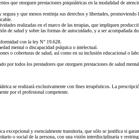
tos que otorguen prestaciones psiquiátricas en la modalidad de atenci
y segura y que menos restrinja sus derechos y libertades, promoviendo la
cable.
ividades realizadas en el marco de las terapias, que impliquen producci
ión de salud y sobre las formas de autocuidado, y a ser acompañada dur
formidad con la ley N° 19.628.
ad mental o discapacidad psíquica o intelectual.
nes o coberturas de salud, así como en su inclusión educacional o labo
do por todos los prestadores que otorguen prestaciones de salud mental
rica se realizará exclusivamente con fines terapéuticos. La prescripci
mente por el profesional competente.
a excepcional y esencialmente transitoria, que sólo se justifica si gar
nitario o social de la persona, con una visión interdisciplinaria y restr