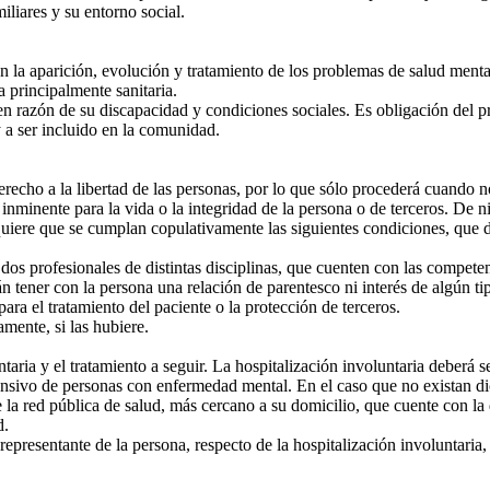
liares y su entorno social.
n la aparición, evolución y tratamiento de los problemas de salud mental
a principalmente sanitaria.
zón de su discapacidad y condiciones sociales. Es obligación del pres
 a ser incluido en la comunidad.
erecho a la libertad de las personas, por lo que sólo procederá cuando 
e inminente para la vida o la integridad de la persona o de terceros. De
uiere que se cumplan copulativamente las siguientes condiciones, que de
os profesionales de distintas disciplinas, que cuenten con las competen
n tener con la persona una relación de parentesco ni interés de algún ti
ara el tratamiento del paciente o la protección de terceros.
ente, si las hubiere.
aria y el tratamiento a seguir. La hospitalización involuntaria deberá 
tensivo de personas con enfermedad mental. En el caso que no existan dic
e la red pública de salud, más cercano a su domicilio, que cuente con la
d.
epresentante de la persona, respecto de la hospitalización involuntaria,