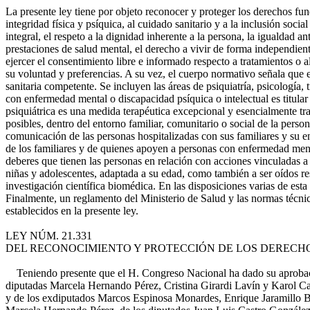
La presente ley tiene por objeto reconocer y proteger los derechos fun
integridad física y psíquica, al cuidado sanitario y a la inclusión soci
integral, el respeto a la dignidad inherente a la persona, la igualdad a
prestaciones de salud mental, el derecho a vivir de forma independient
ejercer el consentimiento libre e informado respecto a tratamientos o a
su voluntad y preferencias. A su vez, el cuerpo normativo señala que 
sanitaria competente. Se incluyen las áreas de psiquiatría, psicología, 
con enfermedad mental o discapacidad psíquica o intelectual es titular 
psiquiátrica es una medida terapéutica excepcional y esencialmente tran
posibles, dentro del entorno familiar, comunitario o social de la perso
comunicación de las personas hospitalizadas con sus familiares y su en
de los familiares y de quienes apoyen a personas con enfermedad mental
deberes que tienen las personas en relación con acciones vinculadas a
niñas y adolescentes, adaptada a su edad, como también a ser oídos resp
investigación científica biomédica. En las disposiciones varias de esta
Finalmente, un reglamento del Ministerio de Salud y las normas técnic
establecidos en la presente ley.
LEY NÚM. 21.331
DEL RECONOCIMIENTO Y PROTECCIÓN DE LOS DERECHO
Teniendo presente que el H. Congreso Nacional ha dado su aprobación 
diputadas Marcela Hernando Pérez, Cristina Girardi Lavín y Karol Ca
y de los exdiputados Marcos Espinosa Monardes, Enrique Jaramillo Bec