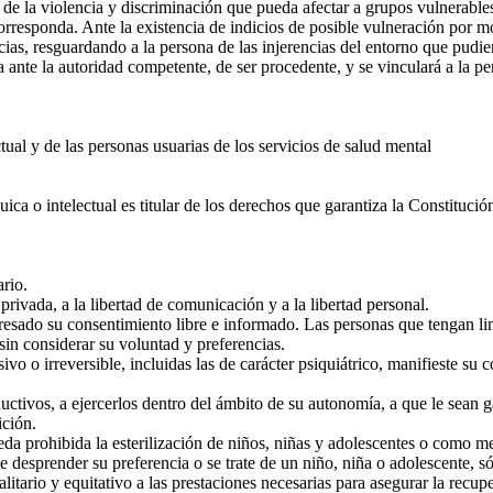
e la violencia y discriminación que pueda afectar a grupos vulnerables
orresponda. Ante la existencia de indicios de posible vulneración por mo
ncias, resguardando a la persona de las injerencias del entorno que pudie
ante la autoridad competente, de ser procedente, y se vinculará a la pe
al y de las personas usuarias de los servicios de salud mental
o intelectual es titular de los derechos que garantiza la Constitución P
rio.
rivada, a la libertad de comunicación y a la libertad personal.
esado su consentimiento libre e informado. Las personas que tengan lim
 sin considerar su voluntad y preferencias.
o o irreversible, incluidas las de carácter psiquiátrico, manifieste su 
ivos, a ejercerlos dentro del ámbito de su autonomía, a que le sean ga
ición.
a prohibida la esterilización de niños, niñas y adolescentes o como med
sprender su preferencia o se trate de un niño, niña o adolescente, sól
itario y equitativo a las prestaciones necesarias para asegurar la recup