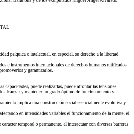
 Rubilar Barahona y de los exdiputados Miguel Ángel Alvarado
NTAL
d psíquica o intelectual, en especial, su derecho a la libertad
ados e instrumentos internacionales de derechos humanos ratificados
 promoverlos y garantizarlos.
as capacidades, puede realizarlas, puede afrontar las tensiones
ad de alcanzar y mantener un grado óptimo de funcionamiento y
ramiento implica una construcción social esencialmente evolutiva y
fectando en intensidades variables el funcionamiento de la mente, el
 carácter temporal o permanente, al interactuar con diversas barreras