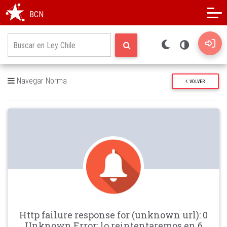
Modo oscuro
Alto contraste
BCN
Navegar Norma
VOLVER
Http failure response for (unknown url): 0
Unknown Error: lo reintentaremos en 6