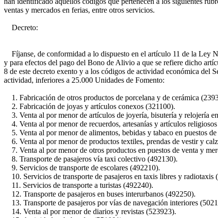
han identificado aquellos códigos que pertenecen a los siguientes rubro
ventas y mercados en ferias, entre otros servicios.
Decreto:
Fíjanse, de conformidad a lo dispuesto en el artículo 11 de la Ley N
y para efectos del pago del Bono de Alivio a que se refiere dicho art
8 de este decreto exento y a los códigos de actividad económica del S
actividad, inferiores a 25.000 Unidades de Fomento:
1. Fabricación de otros productos de porcelana y de cerámica (239
2. Fabricación de joyas y artículos conexos (321100).
3. Venta al por menor de artículos de joyería, bisutería y relojería 
4. Venta al por menor de recuerdos, artesanías y artículos religioso
5. Venta al por menor de alimentos, bebidas y tabaco en puestos de 
6. Venta al por menor de productos textiles, prendas de vestir y ca
7. Venta al por menor de otros productos en puestos de venta y merc
8. Transporte de pasajeros vía taxi colectivo (492130).
9. Servicios de transporte de escolares (492210).
10. Servicios de transporte de pasajeros en taxis libres y radiotaxis
11. Servicios de transporte a turistas (492240).
12. Transporte de pasajeros en buses interurbanos (492250).
13. Transporte de pasajeros por vías de navegación interiores (5021
14. Venta al por menor de diarios y revistas (523923).