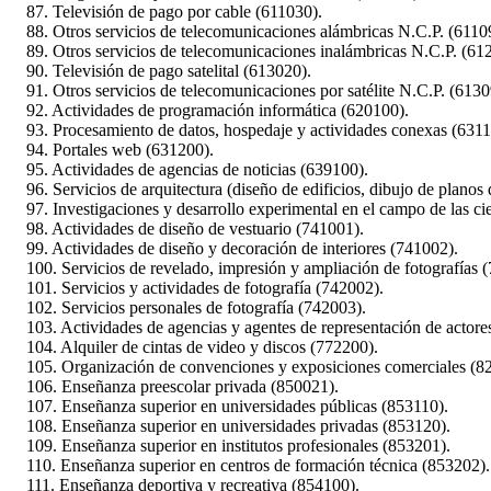
87. Televisión de pago por cable (611030).
88. Otros servicios de telecomunicaciones alámbricas N.C.P. (6110
89. Otros servicios de telecomunicaciones inalámbricas N.C.P. (61
90. Televisión de pago satelital (613020).
91. Otros servicios de telecomunicaciones por satélite N.C.P. (6130
92. Actividades de programación informática (620100).
93. Procesamiento de datos, hospedaje y actividades conexas (6311
94. Portales web (631200).
95. Actividades de agencias de noticias (639100).
96. Servicios de arquitectura (diseño de edificios, dibujo de planos 
97. Investigaciones y desarrollo experimental en el campo de las ci
98. Actividades de diseño de vestuario (741001).
99. Actividades de diseño y decoración de interiores (741002).
100. Servicios de revelado, impresión y ampliación de fotografías 
101. Servicios y actividades de fotografía (742002).
102. Servicios personales de fotografía (742003).
103. Actividades de agencias y agentes de representación de actores,
104. Alquiler de cintas de video y discos (772200).
105. Organización de convenciones y exposiciones comerciales (8
106. Enseñanza preescolar privada (850021).
107. Enseñanza superior en universidades públicas (853110).
108. Enseñanza superior en universidades privadas (853120).
109. Enseñanza superior en institutos profesionales (853201).
110. Enseñanza superior en centros de formación técnica (853202).
111. Enseñanza deportiva y recreativa (854100).