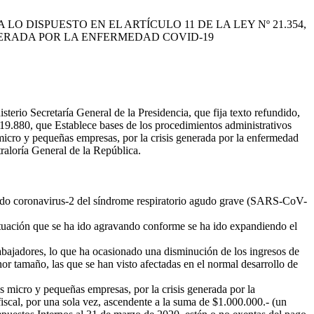
 DISPUESTO EN EL ARTÍCULO 11 DE LA LEY Nº 21.354,
NERADA POR LA ENFERMEDAD COVID-19
terio Secretaría General de la Presidencia, que fija texto refundido,
19.880, que Establece bases de los procedimientos administrativos
 micro y pequeñas empresas, por la crisis generada por la enfermedad
raloría General de la República.
ado coronavirus-2 del síndrome respiratorio agudo grave (SARS-CoV-
ituación que se ha ido agravando conforme se ha ido expandiendo el
rabajadores, lo que ha ocasionado una disminución de los ingresos de
or tamaño, las que se han visto afectadas en el normal desarrollo de
 micro y pequeñas empresas, por la crisis generada por la
iscal, por una sola vez, ascendente a la suma de $1.000.000.- (un