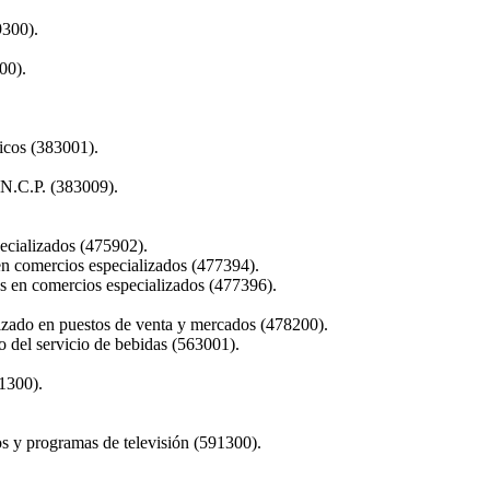
9300).
00).
icos (383001).
 N.C.P. (383009).
ecializados (475902).
 en comercios especializados (477394).
os en comercios especializados (477396).
alzado en puestos de venta y mercados (478200).
 del servicio de bebidas (563001).
81300).
s y programas de televisión (591300).