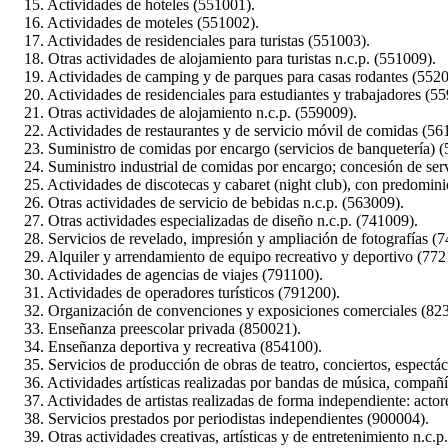
15. Actividades de hoteles (551001).
16. Actividades de moteles (551002).
17. Actividades de residenciales para turistas (551003).
18. Otras actividades de alojamiento para turistas n.c.p. (551009).
19. Actividades de camping y de parques para casas rodantes (5520
20. Actividades de residenciales para estudiantes y trabajadores (5
21. Otras actividades de alojamiento n.c.p. (559009).
22. Actividades de restaurantes y de servicio móvil de comidas (56
23. Suministro de comidas por encargo (servicios de banquetería) (
24. Suministro industrial de comidas por encargo; concesión de serv
25. Actividades de discotecas y cabaret (night club), con predominio
26. Otras actividades de servicio de bebidas n.c.p. (563009).
27. Otras actividades especializadas de diseño n.c.p. (741009).
28. Servicios de revelado, impresión y ampliación de fotografías (
29. Alquiler y arrendamiento de equipo recreativo y deportivo (772
30. Actividades de agencias de viajes (791100).
31. Actividades de operadores turísticos (791200).
32. Organización de convenciones y exposiciones comerciales (82
33. Enseñanza preescolar privada (850021).
34. Enseñanza deportiva y recreativa (854100).
35. Servicios de producción de obras de teatro, conciertos, espectác
36. Actividades artísticas realizadas por bandas de música, compañías
37. Actividades de artistas realizadas de forma independiente: actores
38. Servicios prestados por periodistas independientes (900004).
39. Otras actividades creativas, artísticas y de entretenimiento n.c.p