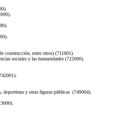
90).
2090).
90).
00).
de construcción, entre otros) (711001).
encias sociales y las humanidades (722000).
(742001).
 deportistas y otras figuras públicas (749004).
23000).