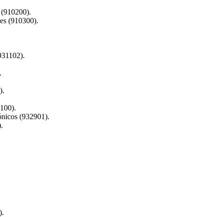
 (910200).
les (910300).
931102).
.
).
100).
ónicos (932901).
.
).