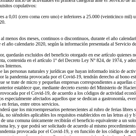
formado inicio de actividades en primera categoría ante el Servicio de 
isitos copulativos:
es a 0,01 (cero coma cero uno) e inferiores a 25.000 (veinticinco mil) 
20.
 al menos dos meses, continuos o discontinuos, durante el año calendar
 el año calendario 2020, según la información presentada al Servicio d
erior, quedarán excluidos del beneficio otorgado en ese artículo quiene
enta, contenida en el artículo 1º del Decreto Ley Nº 824, de 1974, y a
os Internos.
as personas naturales y jurídicas que hayan informado inicio de activi
 la pandemia provocada por el Covid-19, tendrán derecho al bono estable
re que se trate de micro y pequeñas empresas correspondientes a aquellas
anterior establece que, mediante decreto exento del Ministerio de Hacie
a provocada por el Covid-19, de acuerdo a los códigos de actividad econ
s especialmente afectados aquellos que se dedican a gastronomía, evento
en ferias, entre otros servicios.
erá que los microempresarios pertenecientes al rubro de ferias libres s
a, no siéndoles aplicables los requisitos establecidos en las letras a) 
de una comuna únicamente recibirán el beneficio equivalente a un solo 
misma ley, y que podrá ser solicitado de acuerdo al mismo procedimiento
ndemia provocada por el Covid-19, y en función de los códigos de acti