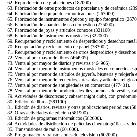
62. Reproducción de grabaciones (182000).
63. Fabricación de otros productos de porcelana y de cerámica (23
64. Fabricación de equipo de comunicaciones (263000).
65. Fabricación de instrumentos ópticos y equipo fotográfico (2670
66. Fabricación de aparatos de uso doméstico (275000).
67. Fabricación de joyas y artículos conexos (321100).
68. Fabricación de instrumentos musicales (322000).
69. Recuperación y reciclamiento de desperdicios y desechos metál
70. Recuperación y reciclamiento de papel (383002).
71. Recuperación y reciclamiento de otros desperdicios y desechos
72. Venta al por mayor de libros (464905).
73. Venta al por mayor de diarios y revistas (464906).
74. Venta al por menor de instrumentos musicales en comercios esp
75. Venta al por menor de artículos de joyería, bisutería y relojería
76. Venta al por menor de recuerdos, artesanías y artículos religios
77. Venta al por menor de antigüedades en comercios (477401).
78. Venta al por menor de productos textiles, prendas de vestir y c
79. Actividades de discotecas y cabaret (night club), con predominio
80. Edición de libros (581100).
81. Edición de diarios, revistas y otras publicaciones periódicas (5
82. Otras actividades de edición (581900).
83. Edición de programas informáticos (582000).
84. Actividades de distribución de películas cinematográficas, video
85. Transmisiones de radio (601000).
86. Programación y transmisiones de televisión (602000).