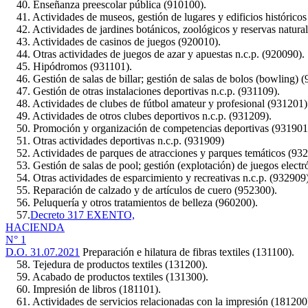
40. Enseñanza preescolar pública (910100).
41. Actividades de museos, gestión de lugares y edificios históricos
42. Actividades de jardines botánicos, zoológicos y reservas natura
43. Actividades de casinos de juegos (920010).
44. Otras actividades de juegos de azar y apuestas n.c.p. (920090).
45. Hipódromos (931101).
46. Gestión de salas de billar; gestión de salas de bolos (bowling) (
47. Gestión de otras instalaciones deportivas n.c.p. (931109).
48. Actividades de clubes de fútbol amateur y profesional (931201)
49. Actividades de otros clubes deportivos n.c.p. (931209).
50. Promoción y organización de competencias deportivas (931901
51. Otras actividades deportivas n.c.p. (931909)
52. Actividades de parques de atracciones y parques temáticos (932
53. Gestión de salas de pool; gestión (explotación) de juegos electr
54. Otras actividades de esparcimiento y recreativas n.c.p. (932909)
55. Reparación de calzado y de artículos de cuero (952300).
56. Peluquería y otros tratamientos de belleza (960200).
57.
Decreto 317 EXENTO,
HACIENDA
N° 1
D.O. 31.07.2021
Preparación e hilatura de fibras textiles (131100).
58. Tejedura de productos textiles (131200).
59. Acabado de productos textiles (131300).
60. Impresión de libros (181101).
61. Actividades de servicios relacionadas con la impresión (181200