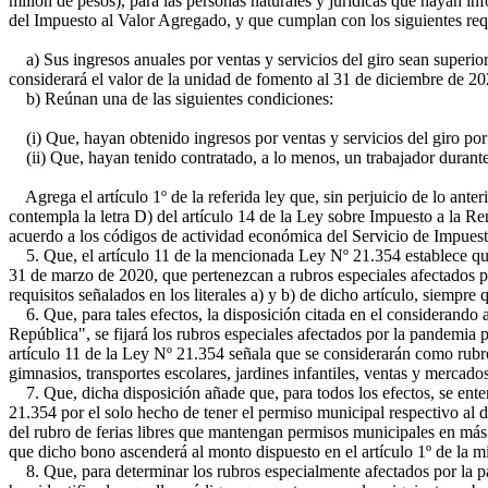
millón de pesos), para las personas naturales y jurídicas que hayan in
del Impuesto al Valor Agregado, y que cumplan con los siguientes requ
a) Sus ingresos anuales por ventas y servicios del giro sean superior
considerará el valor de la unidad de fomento al 31 de diciembre de 20
b) Reúnan una de las siguientes condiciones:
(i) Que, hayan obtenido ingresos por ventas y servicios del giro por
(ii) Que, hayan tenido contratado, a lo menos, un trabajador durante
Agrega el artículo 1º de la referida ley que, sin perjuicio de lo ant
contempla la letra D) del artículo 14 de la Ley sobre Impuesto a la R
acuerdo a los códigos de actividad económica del Servicio de Impuest
5. Que, el artículo 11 de la mencionada Ley Nº 21.354 establece que l
31 de marzo de 2020, que pertenezcan a rubros especiales afectados por
requisitos señalados en los literales a) y b) de dicho artículo, siemp
6. Que, para tales efectos, la disposición citada en el considerando 
República", se fijará los rubros especiales afectados por la pandemi
artículo 11 de la Ley Nº 21.354 señala que se considerarán como rubro
gimnasios, transportes escolares, jardines infantiles, ventas y mercados 
7. Que, dicha disposición añade que, para todos los efectos, se entend
21.354 por el solo hecho de tener el permiso municipal respectivo al dí
del rubro de ferias libres que mantengan permisos municipales en más 
que dicho bono ascenderá al monto dispuesto en el artículo 1º de la 
8. Que, para determinar los rubros especialmente afectados por la pa