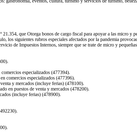
s: gastronomía, eventos, cultura, turismo y servicios de turismo, belleza 
º 21.354, que Otorga bonos de cargo fiscal para apoyar a las micro y p
ículo, los siguientes rubros especiales afectados por la pandemia provo
ervicio de Impuestos Internos, siempre que se trate de micro y pequeña
300).
en comercios especializados (477394).
s en comercios especializados (477396).
venta y mercados (incluye ferias) (478100).
lzado en puestos de venta y mercados (478200).
ados (incluye ferias) (478900).
 (492230).
00).