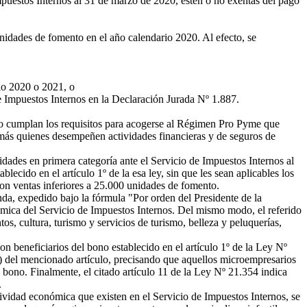
Impuestos Internos al 31 de marzo de 2020, estén o no exentas del pago
unidades de fomento en el año calendario 2020. Al efecto, se
io 2020 o 2021, o
e Impuestos Internos en la Declaración Jurada Nº 1.887.
s no cumplan los requisitos para acogerse al Régimen Pro Pyme que
demás quienes desempeñen actividades financieras y de seguros de
dades en primera categoría ante el Servicio de Impuestos Internos al
cido en el artículo 1º de la esa ley, sin que les sean aplicables los
 con ventas inferiores a 25.000 unidades de fomento.
nda, expedido bajo la fórmula "Por orden del Presidente de la
ómica del Servicio de Impuestos Internos. Del mismo modo, el referido
s, cultura, turismo y servicios de turismo, belleza y peluquerías,
on beneficiarios del bono establecido en el artículo 1º de la Ley Nº
y b) del mencionado artículo, precisando que aquellos microempresarios
bono. Finalmente, el citado artículo 11 de la Ley Nº 21.354 indica
.
vidad económica que existen en el Servicio de Impuestos Internos, se