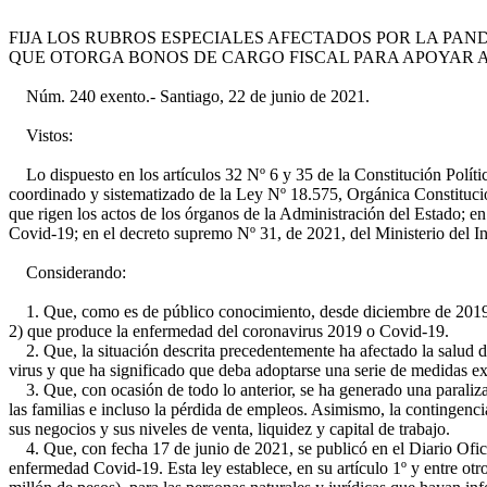
FIJA LOS RUBROS ESPECIALES AFECTADOS POR LA PANDE
QUE OTORGA BONOS DE CARGO FISCAL PARA APOYAR A
Núm. 240 exento.- Santiago, 22 de junio de 2021.
Vistos:
Lo dispuesto en los artículos 32 Nº 6 y 35 de la Constitución Política
coordinado y sistematizado de la Ley Nº 18.575, Orgánica Constitucio
que rigen los actos de los órganos de la Administración del Estado; e
Covid-19; en el decreto supremo Nº 31, de 2021, del Ministerio del In
Considerando:
1. Que, como es de público conocimiento, desde diciembre de 2019 y
2) que produce la enfermedad del coronavirus 2019 o Covid-19.
2. Que, la situación descrita precedentemente ha afectado la salud d
virus y que ha significado que deba adoptarse una serie de medidas ex
3. Que, con ocasión de todo lo anterior, se ha generado una paralizac
las familias e incluso la pérdida de empleos. Asimismo, la contingenci
sus negocios y sus niveles de venta, liquidez y capital de trabajo.
4. Que, con fecha 17 de junio de 2021, se publicó en el Diario Ofici
enfermedad Covid-19. Esta ley establece, en su artículo 1º y entre ot