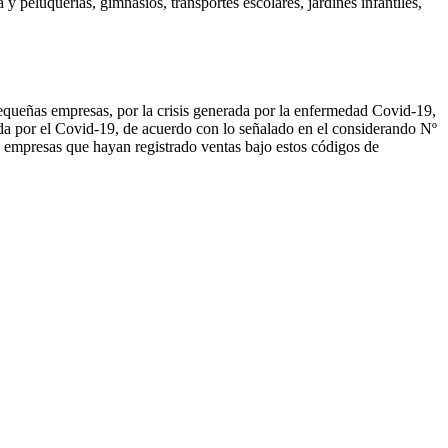
y peluquerías, gimnasios, transportes escolares, jardines infantiles,
equeñas empresas, por la crisis generada por la enfermedad Covid-19,
cada por el Covid-19, de acuerdo con lo señalado en el considerando Nº
s empresas que hayan registrado ventas bajo estos códigos de