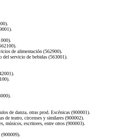
00).
59001).
1000).
562100).
icios de alimentación (562900).
 del servicio de bebidas (563001).
742001).
100).
3000).
ulos de danza, otras prod. Escénicas (900001).
 de teatro, circenses y similares (900002).
, músicos, escritores, entre otros (900003).
. (900009).