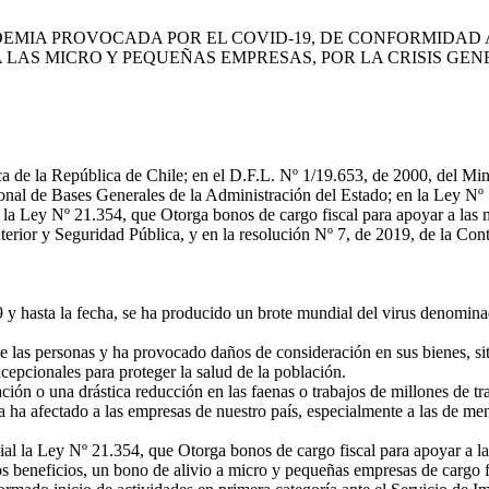
MIA PROVOCADA POR EL COVID-19, DE CONFORMIDAD A LO
 LAS MICRO Y PEQUEÑAS EMPRESAS, POR LA CRISIS GE
 de la República de Chile; en el D.F.L. Nº 1/19.653, de 2000, del Minis
nal de Bases Generales de la Administración del Estado; en la Ley Nº 
n la Ley Nº 21.354, que Otorga bonos de cargo fiscal para apoyar a las
terior y Seguridad Pública, y en la resolución Nº 7, de 2019, de la Cont
 hasta la fecha, se ha producido un brote mundial del virus denomin
e las personas y ha provocado daños de consideración en sus bienes, s
cepcionales para proteger la salud de la población.
ión o una drástica reducción en las faenas o trabajos de millones de t
a ha afectado a las empresas de nuestro país, especialmente a las de men
al la Ley Nº 21.354, que Otorga bonos de cargo fiscal para apoyar a las
ros beneficios, un bono de alivio a micro y pequeñas empresas de cargo f