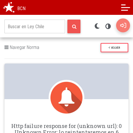
Modo oscuro
Alto contraste
BCN
Navegar Norma
VOLVER
Http failure response for (unknown url): 0
Unknown Error: lo reintentaremos en 6