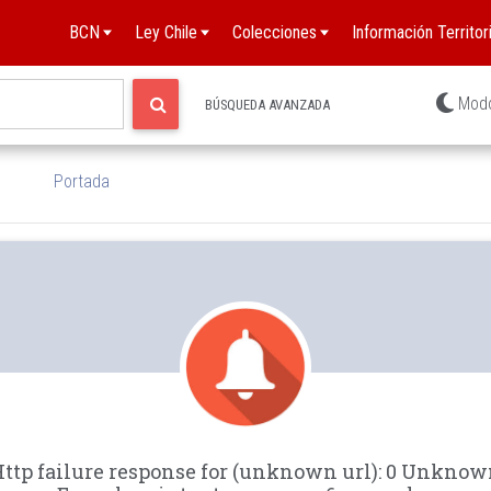
BCN
Ley Chile
Colecciones
Información Territori
Mod
BÚSQUEDA AVANZADA
Portada
ttp failure response for (unknown url): 0 Unkno