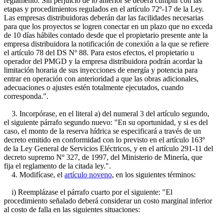
reglamento. Sin perjuicio de lo anterior se deberá cumplir con las
etapas y procedimientos regulados en el artículo 72º-17 de la Ley.
Las empresas distribuidoras deberán dar las facilidades necesarias
para que los proyectos se logren conectar en un plazo que no exceda
de 10 días hábiles contado desde que el propietario presente ante la
empresa distribuidora la notificación de conexión a la que se refiere
el artículo 78 del DS Nº 88. Para estos efectos, el propietario u
operador del PMGD y la empresa distribuidora podrán acordar la
limitación horaria de sus inyecciones de energía y potencia para
entrar en operación con anterioridad a que las obras adicionales,
adecuaciones o ajustes estén totalmente ejecutados, cuando
corresponda.".
3. Incorpórase, en el literal a) del numeral 3 del artículo segundo,
el siguiente párrafo segundo nuevo: "En su oportunidad, y si es del
caso, el monto de la reserva hídrica se especificará a través de un
decreto emitido en conformidad con lo previsto en el artículo 163º
de la Ley General de Servicios Eléctricos, y en el artículo 291-11 del
decreto supremo Nº 327, de 1997, del Ministerio de Minería, que
fija el reglamento de la citada ley.".
4. Modifícase, el
artículo noveno
, en los siguientes términos:
i) Reemplázase el párrafo cuarto por el siguiente: "El
procedimiento señalado deberá considerar un costo marginal inferior
al costo de falla en las siguientes situaciones: