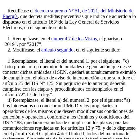
Rectifícase el
decreto supremo Nº 51, de 2021, del Ministerio de
Energía
, que decreta medidas preventivas que indica de acuerdo a lo
dispuesto en el artículo 163º de la Ley General de Servicios
Eléctricos, en el siguiente sentido:
1. Reemplázase, en el
numeral 7 de los Vistos
, el guarismo
"2019", por "2017".
2. Modifícase, el
artículo segundo
, en el siguiente sentido:
i) Reemplázase, el literal c) del numeral 1, por el siguiente: "c)
Todo propietario u operador de unidades de generación que desee
conectar dichas unidades al SEN, quedará automáticamente eximido
de cumplir con el plazo de aviso de interconexión a que se refiere el
artículo 25 del DS Nº 125. Sin perjuicio de lo anterior, deberán
cumplirse con las etapas y procedimientos contemplados en el
artículo 72º-17 de la ley.".
ii) Reemplázase, el literal a) del numeral 2, por el siguiente: "a)
Los interesados en conectar un PMGD y los propietarios u
operadores de los mismos que deseen modificar sus condiciones de
conexión y operación, conforme a los términos y condiciones del
DS Nº 88, quedarán eximidos de cumplir con los plazos para las
comunicaciones reguladas en los artículos 12 y 75, y de lo dispuesto
en el párrafo 3 del Capítulo 4 del Título II, todos del mencionado