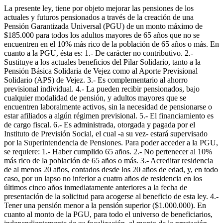
La presente ley, tiene por objeto mejorar las pensiones de los
actuales y futuros pensionados a través de la creación de una
Pensión Garantizada Universal (PGU) de un monto máximo de
$185.000 para todos los adultos mayores de 65 años que no se
encuentren en el 10% más rico de la población de 65 años o más. En
cuanto a la PGU, ésta es: 1.- De carácter no contributivo. 2.-
Sustituye a los actuales beneficios del Pilar Solidario, tanto a la
Pensión Básica Solidaria de Vejez como al Aporte Previsional
Solidario (APS) de Vejez. 3.- Es complementario al ahorro
previsional individual. 4.- La pueden recibir pensionados, bajo
cualquier modalidad de pensión, y adultos mayores que se
encuentren laboralmente activos, sin la necesidad de pensionarse o
estar afiliados a algún régimen previsional. 5.- El financiamiento es
de cargo fiscal. 6.- Es administrada, otorgada y pagada por el
Instituto de Previsión Social, el cual -a su vez- estará supervisado
por la Superintendencia de Pensiones. Para poder acceder a la PGU,
se requiere: 1.- Haber cumplido 65 años. 2.- No pertenecer al 10%
más rico de la población de 65 años o más. 3.- Acreditar residencia
de al menos 20 años, contados desde los 20 años de edad, y, en todo
caso, por un lapso no inferior a cuatro años de residencia en los
últimos cinco años inmediatamente anteriores a la fecha de
presentación de la solicitud para acogerse al beneficio de esta ley. 4.-
Tener una pensión menor a la pensión superior ($1.000.000). En
cuanto al monto de la PGU, para todo el universo de beneficiarios,