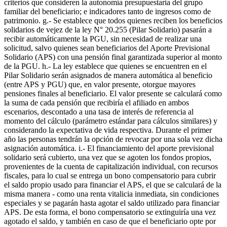
criterios que consideren la autonomía presupuestaria del grupo
familiar del beneficiario; e indicadores tanto de ingresos como de
patrimonio. g.- Se establece que todos quienes reciben los beneficios
solidarios de vejez de la ley N° 20.255 (Pilar Solidario) pasarán a
recibir automáticamente la PGU, sin necesidad de realizar una
solicitud, salvo quienes sean beneficiarios del Aporte Previsional
Solidario (APS) con una pensión final garantizada superior al monto
de la PGU. h.- La ley establece que quienes se encuentren en el
Pilar Solidario serán asignados de manera automática al beneficio
(entre APS y PGU) que, en valor presente, otorgue mayores
pensiones finales al beneficiario. El valor presente se calculará como
la suma de cada pensión que recibiría el afiliado en ambos
escenarios, descontado a una tasa de interés de referencia al
momento del cálculo (parámetro estándar para cálculos similares) y
considerando la expectativa de vida respectiva. Durante el primer
año las personas tendrán la opción de revocar por una sola vez dicha
asignación automática. i.- El financiamiento del aporte previsional
solidario será cubierto, una vez que se agoten los fondos propios,
provenientes de la cuenta de capitalización individual, con recursos
fiscales, para lo cual se entrega un bono compensatorio para cubrir
el saldo propio usado para financiar el APS, el que se calculará de la
misma manera - como una renta vitalicia inmediata, sin condiciones
especiales y se pagarán hasta agotar el saldo utilizado para financiar
APS. De esta forma, el bono compensatorio se extinguiría una vez
agotado el saldo, y también en caso de que el beneficiario opte por