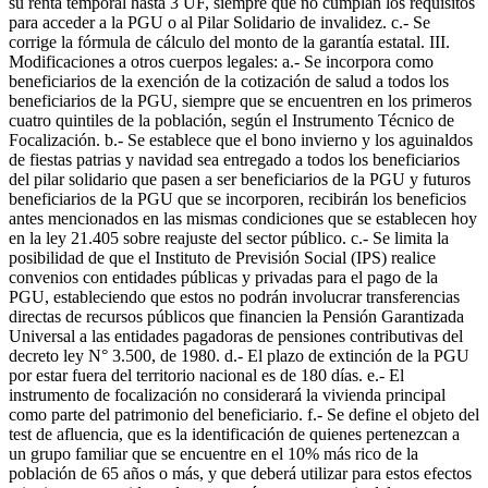
su renta temporal hasta 3 UF, siempre que no cumplan los requisitos
para acceder a la PGU o al Pilar Solidario de invalidez. c.- Se
corrige la fórmula de cálculo del monto de la garantía estatal. III.
Modificaciones a otros cuerpos legales: a.- Se incorpora como
beneficiarios de la exención de la cotización de salud a todos los
beneficiarios de la PGU, siempre que se encuentren en los primeros
cuatro quintiles de la población, según el Instrumento Técnico de
Focalización. b.- Se establece que el bono invierno y los aguinaldos
de fiestas patrias y navidad sea entregado a todos los beneficiarios
del pilar solidario que pasen a ser beneficiarios de la PGU y futuros
beneficiarios de la PGU que se incorporen, recibirán los beneficios
antes mencionados en las mismas condiciones que se establecen hoy
en la ley 21.405 sobre reajuste del sector público. c.- Se limita la
posibilidad de que el Instituto de Previsión Social (IPS) realice
convenios con entidades públicas y privadas para el pago de la
PGU, estableciendo que estos no podrán involucrar transferencias
directas de recursos públicos que financien la Pensión Garantizada
Universal a las entidades pagadoras de pensiones contributivas del
decreto ley N° 3.500, de 1980. d.- El plazo de extinción de la PGU
por estar fuera del territorio nacional es de 180 días. e.- El
instrumento de focalización no considerará la vivienda principal
como parte del patrimonio del beneficiario. f.- Se define el objeto del
test de afluencia, que es la identificación de quienes pertenezcan a
un grupo familiar que se encuentre en el 10% más rico de la
población de 65 años o más, y que deberá utilizar para estos efectos