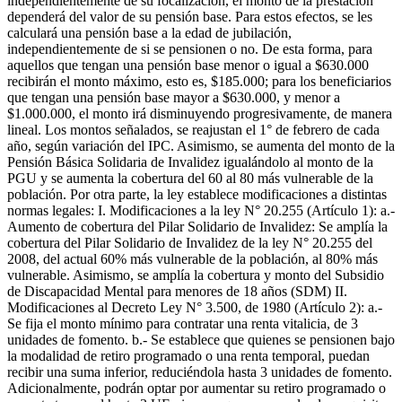
independientemente de su focalización, el monto de la prestación
dependerá del valor de su pensión base. Para estos efectos, se les
calculará una pensión base a la edad de jubilación,
independientemente de si se pensionen o no. De esta forma, para
aquellos que tengan una pensión base menor o igual a $630.000
recibirán el monto máximo, esto es, $185.000; para los beneficiarios
que tengan una pensión base mayor a $630.000, y menor a
$1.000.000, el monto irá disminuyendo progresivamente, de manera
lineal. Los montos señalados, se reajustan el 1° de febrero de cada
año, según variación del IPC. Asimismo, se aumenta del monto de la
Pensión Básica Solidaria de Invalidez igualándolo al monto de la
PGU y se aumenta la cobertura del 60 al 80 más vulnerable de la
población. Por otra parte, la ley establece modificaciones a distintas
normas legales: I. Modificaciones a la ley N° 20.255 (Artículo 1): a.-
Aumento de cobertura del Pilar Solidario de Invalidez: Se amplía la
cobertura del Pilar Solidario de Invalidez de la ley N° 20.255 del
2008, del actual 60% más vulnerable de la población, al 80% más
vulnerable. Asimismo, se amplía la cobertura y monto del Subsidio
de Discapacidad Mental para menores de 18 años (SDM) II.
Modificaciones al Decreto Ley N° 3.500, de 1980 (Artículo 2): a.-
Se fija el monto mínimo para contratar una renta vitalicia, de 3
unidades de fomento. b.- Se establece que quienes se pensionen bajo
la modalidad de retiro programado o una renta temporal, puedan
recibir una suma inferior, reduciéndola hasta 3 unidades de fomento.
Adicionalmente, podrán optar por aumentar su retiro programado o