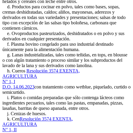
helados y cereales con leche entre otros.
d. Productos para cocinar en polvo, tales como bases, sopas,
cremas deshidratadas, caldos; aliños, mayonesas, aderezos y
derivados en todas sus variedades y presentaciones; salsas de todo
tipo con excepción de las salsas tipo boloñesa, carbonara que
contienen cárnicos.
e. Ovoproductos pasteurizados, deshidratados o en polvo y sus
derivados en cualquier presentación.
f. Plasma bovino congelado para uso industrial destinado
únicamente para la alimentación humana.
g. Lanas industrializadas, tales como teñidas, en tops, en blousse
o con algún tratamiento o proceso similar y los subproductos del
lavado de la lana y sus derivados como lanolina.
h. Cueros
Resolución 3574 EXENTA,
AGRICULTURA
N° 1, I
D.O. 14.06.2023
con tratamiento como wetblue, piquelado, curtido o
semicurtido.
i. Platos o comidas preparadas que sólo contenga lácteos como
ingredientes pecuarios, tales como las pastas, empanadas, pizzas,
lasañas, barritas de queso apanada, entre otros.
j. Cenizas de huesos.
k. Cen
Resolución 3574 EXENTA,
AGRICULTURA
N° 1, II