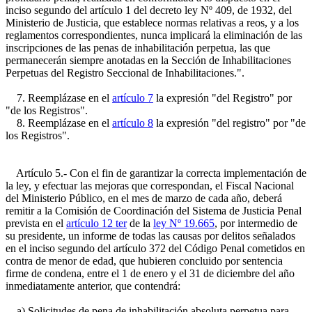
inciso segundo del artículo 1 del decreto ley Nº 409, de 1932, del
Ministerio de Justicia, que establece normas relativas a reos, y a los
reglamentos correspondientes, nunca implicará la eliminación de las
inscripciones de las penas de inhabilitación perpetua, las que
permanecerán siempre anotadas en la Sección de Inhabilitaciones
Perpetuas del Registro Seccional de Inhabilitaciones.".
7. Reemplázase en el
artículo 7
la expresión "del Registro" por
"de los Registros".
8. Reemplázase en el
artículo 8
la expresión "del registro" por "de
los Registros".
Artículo 5.- Con el fin de garantizar la correcta implementación de
la ley, y efectuar las mejoras que correspondan, el Fiscal Nacional
del Ministerio Público, en el mes de marzo de cada año, deberá
remitir a la Comisión de Coordinación del Sistema de Justicia Penal
prevista en el
artículo 12 ter
de la
ley Nº 19.665
, por intermedio de
su presidente, un informe de todas las causas por delitos señalados
en el inciso segundo del artículo 372 del Código Penal cometidos en
contra de menor de edad, que hubieren concluido por sentencia
firme de condena, entre el 1 de enero y el 31 de diciembre del año
inmediatamente anterior, que contendrá:
a) Solicitudes de pena de inhabilitación absoluta perpetua para