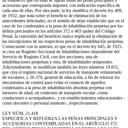
de establecer que en ellas se fijarán todas las penas principales y
accesorias que corresponda imponer, con indicación específica de
cada una de ellas. Por otra parte, la ley modifica el decreto ley 409,
de 1932, que trata sobre el beneficio de eliminación de los
antecedentes delictuales, en el sentido de dejar establecido que en el
caso de los condenados a la pena de inhabilitación perpetua por los
delitos precisados en los artículos 372 o 403 quáter del Código
Penal, la concesión del beneficio nunca implicará la eliminación de
las inscripciones de las respectivas penas de inhabilitación perpetua.
Consecuente con lo anterior, es que en el decreto ley 645, de 1925,
se crea un Registro Seccional de Inhabilitaciones dependiente del
Servicio de Registro Civil, con dos secciones, una de
inhabilitaciones perpetuas y otra, de inhabilidades temporales.
Adicionalmente, se modifican también las leyes números 19.831,
que crea el registro nacional de servicios de transporte remunerado
de escolares, y 20.370, general de educación, a fin de reforzar los
mecanismos de control para evitar el contacto de aquellos
condenados a la pena de inhabilitación absoluta perpetua con
menores de edad, en contextos de transporte escolar -como
conductores o acompañantes-, y en establecimientos educacionales -
como docentes o personal asistente-, respectivamente.
LEY NÚM. 21.418
ESPECIFICA Y REFUERZA LAS PENAS PRINCIPALES Y
ACCESORIAS CONTEMPLADAS EN EL ARTÍCULO 372