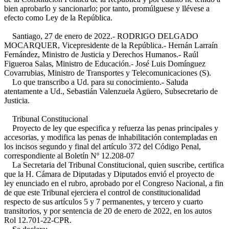
bien aprobarlo y sancionarlo; por tanto, promúlguese y llévese a
efecto como Ley de la República.
Santiago, 27 de enero de 2022.- RODRIGO DELGADO
MOCARQUER, Vicepresidente de la República.- Hernán Larraín
Fernández, Ministro de Justicia y Derechos Humanos.- Raúl
Figueroa Salas, Ministro de Educación.- José Luis Domínguez
Covarrubias, Ministro de Transportes y Telecomunicaciones (S).
Lo que transcribo a Ud. para su conocimiento.- Saluda
atentamente a Ud., Sebastián Valenzuela Agüero, Subsecretario de
Justicia.
Tribunal Constitucional
Proyecto de ley que especifica y refuerza las penas principales y
accesorias, y modifica las penas de inhabilitación contempladas en
los incisos segundo y final del artículo 372 del Código Penal,
correspondiente al Boletín Nº 12.208-07
La Secretaria del Tribunal Constitucional, quien suscribe, certifica
que la H. Cámara de Diputadas y Diputados envió el proyecto de
ley enunciado en el rubro, aprobado por el Congreso Nacional, a fin
de que este Tribunal ejerciera el control de constitucionalidad
respecto de sus artículos 5 y 7 permanentes, y tercero y cuarto
transitorios, y por sentencia de 20 de enero de 2022, en los autos
Rol 12.701-22-CPR.