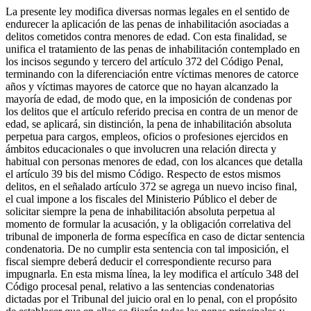
La presente ley modifica diversas normas legales en el sentido de
endurecer la aplicación de las penas de inhabilitación asociadas a
delitos cometidos contra menores de edad. Con esta finalidad, se
unifica el tratamiento de las penas de inhabilitación contemplado en
los incisos segundo y tercero del artículo 372 del Código Penal,
terminando con la diferenciación entre víctimas menores de catorce
años y víctimas mayores de catorce que no hayan alcanzado la
mayoría de edad, de modo que, en la imposición de condenas por
los delitos que el artículo referido precisa en contra de un menor de
edad, se aplicará, sin distinción, la pena de inhabilitación absoluta
perpetua para cargos, empleos, oficios o profesiones ejercidos en
ámbitos educacionales o que involucren una relación directa y
habitual con personas menores de edad, con los alcances que detalla
el artículo 39 bis del mismo Código. Respecto de estos mismos
delitos, en el señalado artículo 372 se agrega un nuevo inciso final,
el cual impone a los fiscales del Ministerio Público el deber de
solicitar siempre la pena de inhabilitación absoluta perpetua al
momento de formular la acusación, y la obligación correlativa del
tribunal de imponerla de forma específica en caso de dictar sentencia
condenatoria. De no cumplir esta sentencia con tal imposición, el
fiscal siempre deberá deducir el correspondiente recurso para
impugnarla. En esta misma línea, la ley modifica el artículo 348 del
Código procesal penal, relativo a las sentencias condenatorias
dictadas por el Tribunal del juicio oral en lo penal, con el propósito